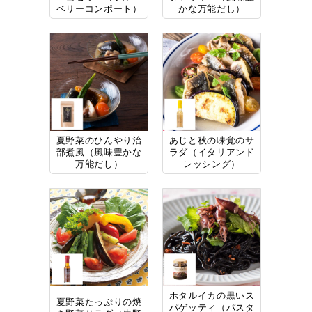
ベリーコンポート）
かな万能だし）
夏野菜のひんやり治
あじと秋の味覚のサ
部煮風（風味豊かな
ラダ（イタリアンド
万能だし）
レッシング）
ホタルイカの黒いス
夏野菜たっぷりの焼
パゲッティ（パスタ