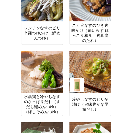
こく旨なすのひき肉
レンチンなすのピリ
餡かけ（鍋いらず ほ
辛麺つゆかけ（鰹め
っこり和食 肉豆腐
んつゆ）
のたれ）
水晶鶏と冷やしなす
冷やしなすのピリ辛
のさっぱりだれ（す
漬け（旨味豊かな昆
だち鰹めんつゆ）
布だし）
（梅しそめんつゆ）