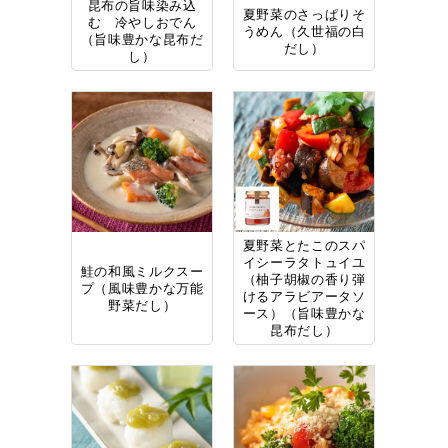
昆布の旨味染み込
夏野菜のさっぱりそ
む 冷やしおでん
うめん（久世福の白
（旨味豊かな昆布だ
だし）
し）
夏野菜とたこのスパ
イシーラタトュイユ
鮭の和風ミルクスー
（柚子胡椒の香り弾
プ（風味豊かな万能
けるアラビアータソ
野菜だし）
ース）（旨味豊かな
昆布だし）