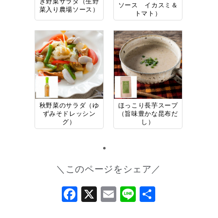
き野菜サラダ（生野
ソース イカスミ＆
菜入り農場ソース）
トマト）
秋野菜のサラダ（ゆ
ほっこり長芋スープ
ずみそドレッシン
（旨味豊かな昆布だ
グ）
し）
＼このページをシェア／
Facebook
X
Email
Line
共
有