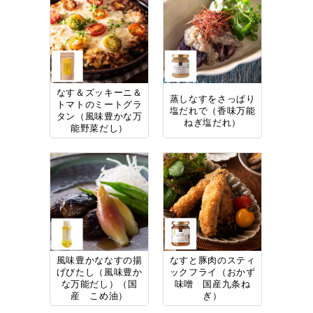
なす＆ズッキーニ＆
蒸しなすをさっぱり
トマトのミートグラ
塩だれで（香味万能
タン（風味豊かな万
ねぎ塩だれ）
能野菜だし）
風味豊かななすの揚
なすと豚肉のスティ
げびたし（風味豊か
ックフライ（おかず
な万能だし）（国
味噌 国産九条ね
産 こめ油）
ぎ）