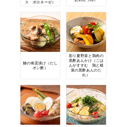
ス ボロネーゼ）
彩り夏野菜と鶏肉の
黒酢あんかけ（ごは
鯵の南蛮漬け（だし
んがすすむ 鶏と根
ポン酢）
菜の黒酢あんのた
れ）