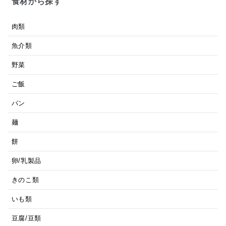
食材から探す
肉類
魚介類
野菜
ご飯
パン
麺
餅
卵/乳製品
きのこ類
いも類
豆腐/豆類