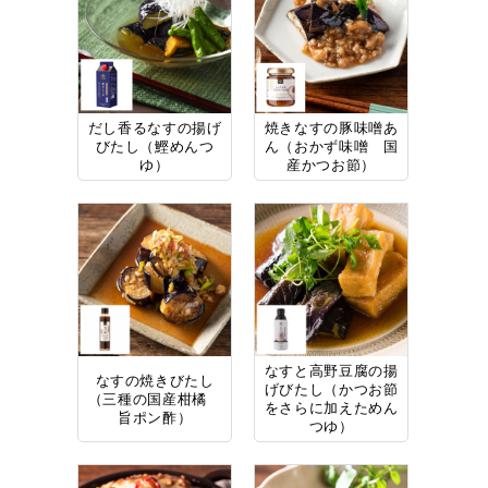
だし香るなすの揚げ
焼きなすの豚味噌あ
びたし（鰹めんつ
ん（おかず味噌 国
ゆ）
産かつお節）
なすと高野豆腐の揚
なすの焼きびたし
げびたし（かつお節
（三種の国産柑橘
をさらに加えためん
旨ポン酢）
つゆ）