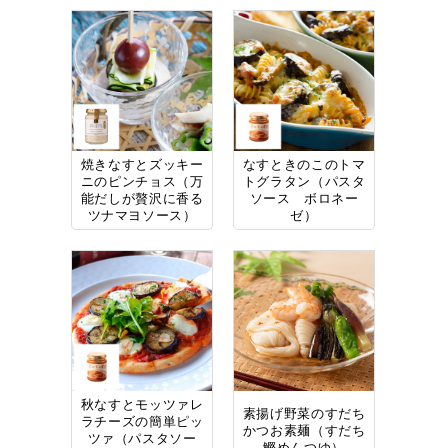
焼きなすとズッキー
なすときのこのトマ
ニのピンチョス（万
トグラタン（パスタ
能だしが贅沢に香る
ソース ボロネー
ツナマヨソース）
ゼ）
秋なすとモッツァレ
素揚げ野菜のすだち
ラチーズの簡単ピッ
かつお素麺（すだち
ツァ（パスタソー
鰹めんつゆ）