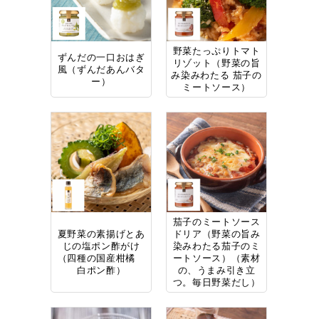
野菜たっぷりトマト
ずんだの一口おはぎ
リゾット（野菜の旨
風（ずんだあんバタ
み染みわたる 茄子の
ー）
ミートソース）
茄子のミートソース
夏野菜の素揚げとあ
ドリア（野菜の旨み
じの塩ポン酢がけ
染みわたる茄子のミ
（四種の国産柑橘
ートソース）（素材
白ポン酢）
の、うまみ引き立
つ。毎日野菜だし）