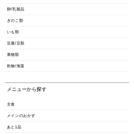
卵/乳製品
きのこ類
いも類
豆腐/豆類
果物類
乾物/海藻
メニューから探す
主食
メインのおかず
あと1品