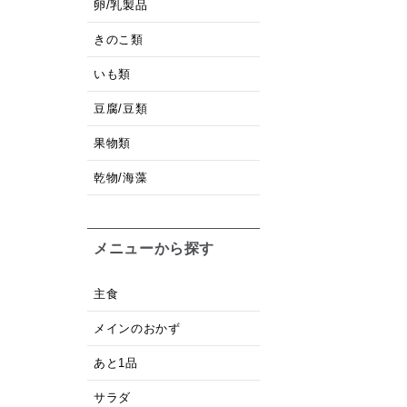
卵/乳製品
きのこ類
いも類
豆腐/豆類
果物類
乾物/海藻
メニューから探す
主食
メインのおかず
あと1品
サラダ