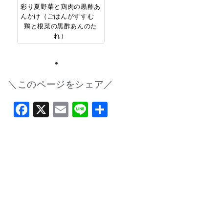
彩り夏野菜と鶏肉の黒酢あ
んかけ（ごはんがすすむ
鶏と根菜の黒酢あんのた
れ）
＼このページをシェア／
Facebook
X
Email
Line
共
有