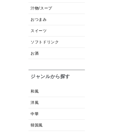
汁物/スープ
おつまみ
スイーツ
ソフトドリンク
お酒
ジャンルから探す
和風
洋風
中華
韓国風