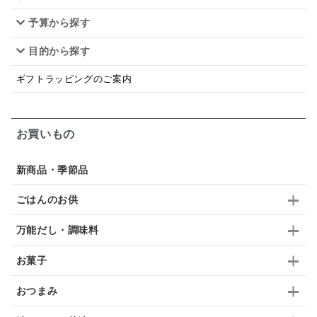
予算から探す
佃煮
アップル
ジュース
パンにぬる
目的から探す
はちみつ茶
オレンジ
ナッツ
かつおだし
ギフトラッピングのご案内
梅
レモン
ペースト
クランベリー
ガーリック
柚子
ハーブティー
つゆ
お買いもの
ドリンク
七味
わかめ
チップス
のり
新商品・季節品
ブランデー
生姜
鍋つゆ
飴
すき焼き
ごはんのお供
ふりかけ
いいづな
はちみつ
茶漬け
万能だし・調味料
抹茶
レトルト
究極
ノンアルコール
お菓子
九条ねぎ
焼酎
福松
混ぜご飯
くるみ
おつまみ