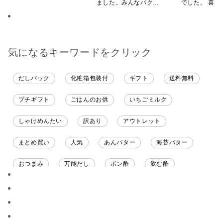
ました。みんなパクパ
でした。 喜ん
ク食べていました。
ると思います
気になるキーワードをクリック
だしパック
化粧箱包装付
ギフト
送料無料
プチギフト
ごはんのお供
いちごミルク
しゃけめんたい
訳あり
アウトレット
まとめ買い
人気
あんバター
海苔バター
おつまみ
万能だし
ポン酢
飲む酢
ソース
限定
バナナチップス
スナック菓子
ジャム
調味料ギフト
国産
味噌
ワイン