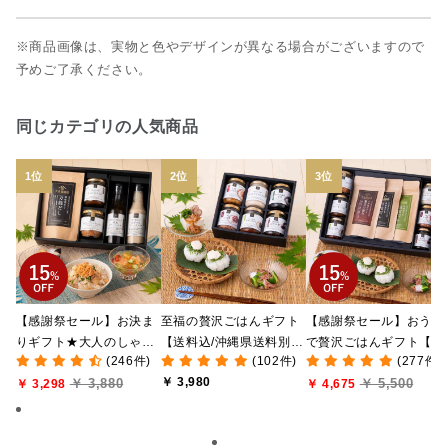
※商品画像は、実物と色やデザインが異なる場合がございますので
予めご了承ください。
同じカテゴリの人気商品
【感謝祭セール】お決ま
至福の贅沢ごはんギフト
【感謝祭セール】おうち
りギフト★大人のしゃけ
【送料込/沖縄県送料別
で贅沢ごはんギフト【送
(246件)
(102件)
(277件)
しゃけめんたい入り【送
途】【化粧箱包装付/オン
料無料/沖縄県送料別途
￥ 3,980
￥ 3,880
￥ 5,500
料込/沖縄県送料別途】
￥ 3,298
ライン限定】
【化粧箱包装付/オンラ
￥ 4,675
【化粧箱包装付】
ン限定】