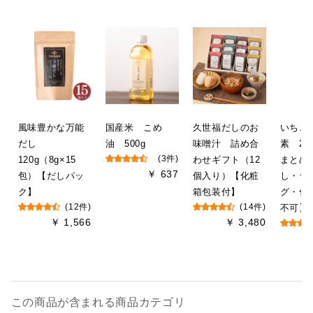
風味豊かな万能
国産米 こめ
久世福だしのお
いちご
だし
油 500g
味噌汁 詰め合
素 290
120g（8g×15
(3件)
わせギフト（12
まとめ
￥ 637
包）【だしパッ
個入り）【化粧
し・ラ
ク】
箱包装付】
グ・化
(12件)
(14件)
不可】
￥ 1,566
￥ 3,480
この商品が含まれる商品カテゴリ