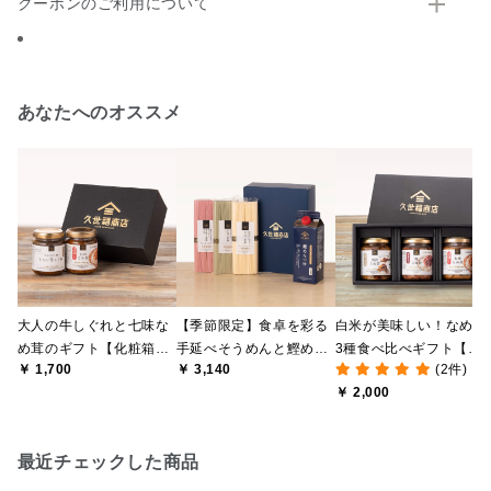
クーポンのご利用について
あなたへのオススメ
大人の牛しぐれと七味な
【季節限定】食卓を彩る
白米が美味しい！なめ茸
め茸のギフト【化粧箱包
手延べそうめんと鰹めん
3種食べ比べギフト【化
￥ 1,700
￥ 3,140
(2件)
装付】
つゆのギフト【化粧箱包
粧箱包装付/オンライン
￥ 2,000
装付/オンライン限定】
定】
最近チェックした商品