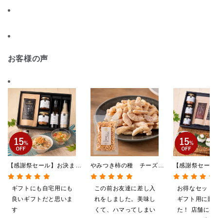
お客様の声
【感謝祭セール】お決まり
やみつき柿の種 チーズと
【感謝祭セール
ギフト★大人のしゃけしゃ
黒胡椒 85g
贅沢ごはんギフ
けめんたい入り【送料込/
料/沖縄県送料
ギフトにも自宅用にも
この前お友達に差し入
お得なセット
沖縄県送料別途】【化粧箱
粧箱包装付/オ
良いギフトだと思いま
れをしました。美味し
ギフト用に購
包装付】
定】
す
くて、ハマってしまい
た！ 店舗には