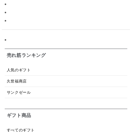
パスタソース
醤油
バター
オールフルーツ
昆布だし
毎日だし
食塩無添加
なめ茸
トマトソース
ブルーベリー
チーズ
信州
日本ワイン
野菜だし
チーズいか
お米チップス
味噌汁
かりんとう
甘酒
売れ筋ランキング
あごだし
バナナミルク
りんご
骨せんべい
人気のギフト
ドレッシング
珍味
おかず
ナイアガラ
久世福商店
和塩
混ぜご飯の素
マヨネーズ
せんべい
サンクゼール
韓国
贅沢ごはん
おでん
吸い物
ギフト商品
シードル
ごま
いわし
ミックス
芋
スープ
クリームソース
季節限定
セット
すべてのギフト