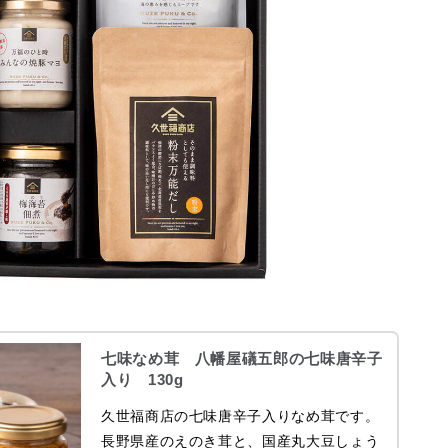
七味なめ茸 八幡屋礒五郎の七味唐辛子
入り 130g
久世福商店の七味唐辛子入りなめ茸です。
長野県産のえのき茸と、国産丸大豆しょう