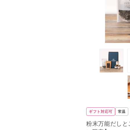
ギフト対応可
常温
粉末万能だしと