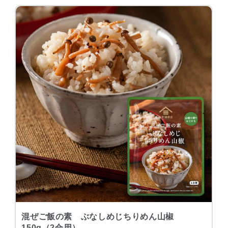
混ぜご飯の素 ぶなしめじちりめん山椒
150g（2合用）