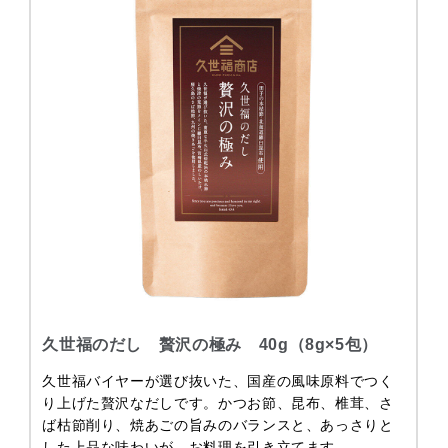
久世福のだし 贅沢の極み 40g（8g×5包）
久世福バイヤーが選び抜いた、国産の風味原料でつく
り上げた贅沢なだしです。かつお節、昆布、椎茸、さ
ば枯節削り、焼あごの旨みのバランスと、あっさりと
した上品な味わいが、お料理を引き立てます。