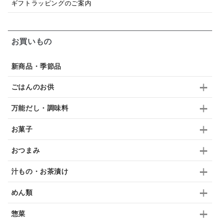
ギフトラッピングのご案内
梅
レモン
ペースト
クランベリー
ガーリック
柚子
ハーブティー
つゆ
お買いもの
ドリンク
七味
わかめ
チップス
のり
新商品・季節品
ブランデー
生姜
鍋つゆ
飴
すき焼き
ごはんのお供
ふりかけ
いいづな
はちみつ
茶漬け
万能だし・調味料
抹茶
レトルト
究極
ノンアルコール
お菓子
九条ねぎ
焼酎
福松
混ぜご飯
くるみ
おつまみ
汁もの・お茶漬け
めん類
惣菜