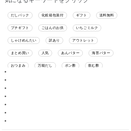
だしパック
化粧箱包装付
ギフト
送料無料
プチギフト
ごはんのお供
いちごミルク
しゃけめんたい
訳あり
アウトレット
まとめ買い
人気
あんバター
海苔バター
おつまみ
万能だし
ポン酢
飲む酢
ソース
限定
バナナチップス
スナック菓子
ジャム
調味料ギフト
国産
味噌
ワイン
パスタソース
醤油
バター
オールフルーツ
昆布だし
毎日だし
食塩無添加
なめ茸
トマトソース
ブルーベリー
チーズ
信州