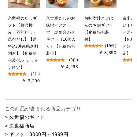
久世福のだしギ
久世福だしのお
お味噌汁とごは
白米が
フト【贅沢極
味噌汁とスー
んのお供ギフト
い！な
み・万能だし・
プ 詰め合わせ
【化粧箱包装
べ比べ
昆布だし】【送
ギフト（16個入
付】
【化粧
料込/沖縄県送料
り）【化粧箱包
(19件)
オンラ
￥ 3,390
別途】【化粧箱
装付】
定】
包装付/オンライ
(3件)
￥ 4,293
ン限定】
(2件)
￥ 3,200
この商品が含まれる商品カテゴリ
> 久世福のギフト
> 久世福商店
> ギフト：3000円～4999円