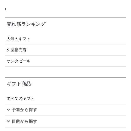
日本ワイン
野菜だし
チーズいか
お米チップス
味噌汁
かりんとう
甘酒
売れ筋ランキング
あごだし
バナナミルク
りんご
骨せんべい
人気のギフト
ドレッシング
珍味
おかず
ナイアガラ
久世福商店
和塩
混ぜご飯の素
マヨネーズ
せんべい
サンクゼール
韓国
贅沢ごはん
おでん
吸い物
ギフト商品
シードル
ごま
いわし
ミックス
芋
スープ
クリームソース
季節限定
セット
すべてのギフト
予算から探す
佃煮
アップル
ジュース
パンにぬる
目的から探す
はちみつ茶
オレンジ
ナッツ
かつおだし