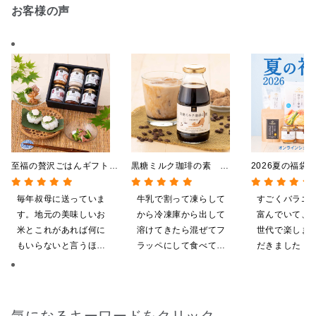
お客様の声
至福の贅沢ごはんギフト
黒糖ミルク珈琲の素
2026夏の福袋
【送料込/沖縄県送料別
275ml （ドリンクベース／
料】【オンライ
途】【化粧箱包装付/オン
希釈タイプ）
【ポイントキャ
毎年叔母に送っていま
牛乳で割って凍らして
すごくバラエ
ライン限定】
施中】【のし・
す。地元の美味しいお
から冷凍庫から出して
富んでいて、
グ・化粧箱詰め
米とこれがあれば何に
溶けてきたら混ぜてフ
世代で楽しま
もいらないと言うほど
ラッペにして食べてい
だきました！
気に入ってくれていま
ます
ざいます。
す。本当に助かりま
す。
気になるキーワードをクリック