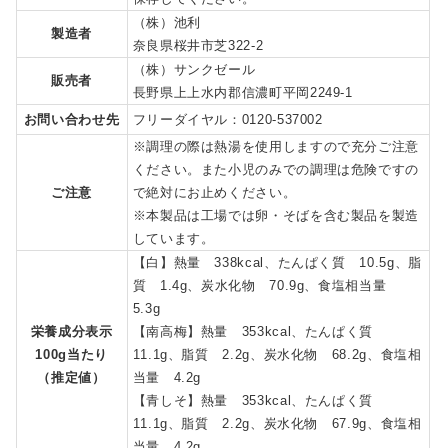
（株）池利
製造者
奈良県桜井市芝322-2
（株）サンクゼール
販売者
長野県上上水内郡信濃町平岡2249-1
お問い合わせ先
フリーダイヤル：0120-537002
※調理の際は熱湯を使用しますので充分ご注意
ください。また小児のみでの調理は危険ですの
ご注意
で絶対にお止めください。
※本製品は工場では卵・そばを含む製品を製造
しています。
【白】熱量 338kcal、たんぱく質 10.5g、脂
質 1.4g、炭水化物 70.9g、食塩相当量
5.3g
栄養成分表示
【南高梅】熱量 353kcal、たんぱく質
100g当たり
11.1g、脂質 2.2g、炭水化物 68.2g、食塩相
（推定値）
当量 4.2g
【青しそ】熱量 353kcal、たんぱく質
11.1g、脂質 2.2g、炭水化物 67.9g、食塩相
当量 4.2g