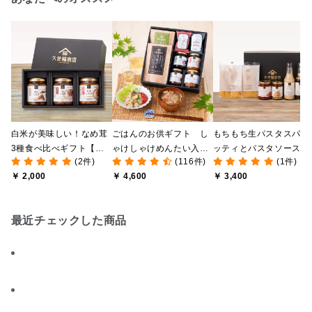
白米が美味しい！なめ茸
ごはんのお供ギフト し
もちもち生パスタスパゲ
3種食べ比べギフト【化
ゃけしゃけめんたい入り
ッティとパスタソース・
(2件)
(116件)
(1件)
粧箱包装付/オンライン限
【送料込/沖縄県送料別
ドレッシングギフト【化
￥ 2,000
￥ 4,600
￥ 3,400
定】
途】【化粧箱包装付/オン
粧箱包装付/オンライン
ライン限定】
定】
最近チェックした商品