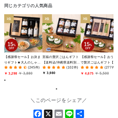
同じカテゴリの人気商品
【感謝祭セール】お決ま
至福の贅沢ごはんギフト
【感謝祭セール】おうち
りギフト★大人のしゃけ
【送料込/沖縄県送料別
で贅沢ごはんギフト【送
(245件)
(102件)
(277件)
しゃけめんたい入り【送
途】【化粧箱包装付/オン
料無料/沖縄県送料別途
￥ 3,980
￥ 3,880
￥ 5,500
料込/沖縄県送料別途】
￥ 3,298
ライン限定】
【化粧箱包装付/オンラ
￥ 4,675
【化粧箱包装付】
ン限定】
＼このページをシェア／
Facebook
X
Email
Line
共