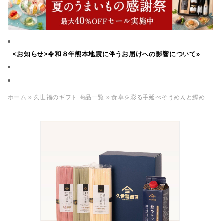
<お知らせ>令和８年熊本地震に伴うお届けへの影響について»
ホーム
»
久世福のギフト 商品一覧
» 食卓を彩る手延べそうめんと鰹めんつゆのギフト