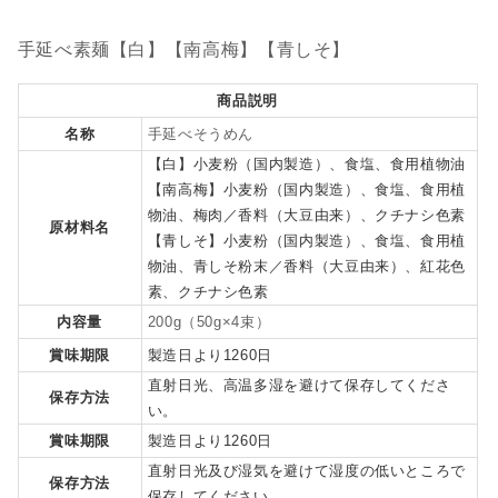
手延べ素麺【白】【南高梅】【青しそ】
商品説明
名称
手延べそうめん
【白】小麦粉（国内製造）、食塩、食用植物油
【南高梅】小麦粉（国内製造）、食塩、食用植
物油、梅肉／香料（大豆由来）、クチナシ色素
原材料名
【青しそ】小麦粉（国内製造）、食塩、食用植
物油、青しそ粉末／香料（大豆由来）、紅花色
素、クチナシ色素
内容量
200g（50g×4束）
賞味期限
製造日より1260日
直射日光、高温多湿を避けて保存してくださ
保存方法
い。
賞味期限
製造日より1260日
直射日光及び湿気を避けて湿度の低いところで
保存方法
保存してください。