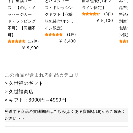
ト】至福コー
とパスタソー
粧箱包装付/オン
み・万
ス 【のし・メ
ス・ドレッシン
ライン限定】
昆布だ
ッセージカー
グギフト【化粧
(3件)
料込/
￥ 5,100
ド・ラッピング
箱包装付/オンラ
別途】
不可】【同梱不
イン限定】
包装付
可】
(1件)
ン限定
￥ 3,400
(12件)
￥ 9,900
この商品が含まれる商品カテゴリ
> 久世福のギフト
> 久世福商店
> ギフト：3000円～4999円
発送する商品の賞味期限はこちら(よくある質問Q.19)からご確認く
ださい＞＞