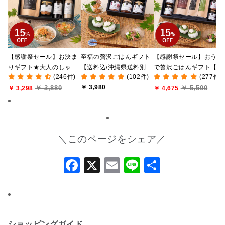
【感謝祭セール】お決ま
至福の贅沢ごはんギフト
【感謝祭セール】おうち
りギフト★大人のしゃけ
【送料込/沖縄県送料別
で贅沢ごはんギフト【送
(246件)
(102件)
(277件)
しゃけめんたい入り【送
途】【化粧箱包装付/オン
料無料/沖縄県送料別途
￥ 3,980
￥ 3,880
￥ 5,500
料込/沖縄県送料別途】
￥ 3,298
ライン限定】
【化粧箱包装付/オンラ
￥ 4,675
【化粧箱包装付】
ン限定】
＼このページをシェア／
Facebook
X
Email
Line
共
有
ショッピングガイド