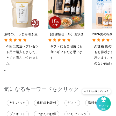
素材の、 うまみ引き立
【感謝祭セール】お決まり
2026夏の福袋
つ。 毎日だし
ギフト★大人のしゃけしゃ
料】【オンライ
140g（7g×20包）
けめんたい入り【送料込/
【ポイントキャ
今回は友達へプレゼン
ギフトにも自宅用にも
久世福 夏の福
沖縄県送料別途】【化粧箱
施中】【のし・
ト用で購入しました。
良いギフトだと思いま
もお得感があ
包装付】
グ・化粧箱詰め
とても喜んでくれまし
す
思います。食
た。
のない商品も
で、お試しに
す。今回、少
お願いにも対
変助かりまし
気になるキーワードをクリック
がとうござい
ギフトをお探しですか？
だしパック
化粧箱包装付
ギフト
送料無料
eギフトで
贈る
プチギフト
ごはんのお供
いちごミルク