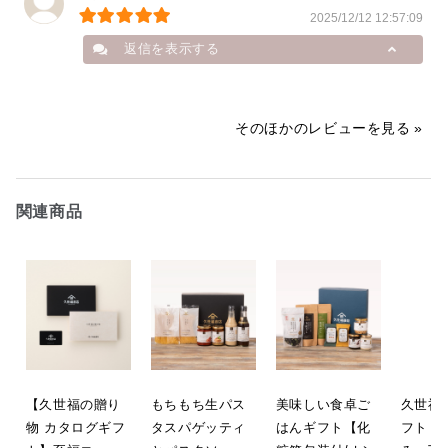
2025/12/12 12:57:09
返信を表示する
購入者
そのほかのレビューを見る
おつまみと、ごはんのお供、大変喜
ばれました。
2026/01/09 10:22:27
関連商品
【久世福の贈り
もちもち生パス
美味しい食卓ご
久世福
物 カタログギフ
タスパゲッティ
はんギフト【化
フト【