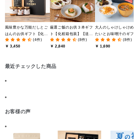
風味豊かな万能だしとご
厳選ご飯のお供３本ギフ
大人のしゃけしゃけめん
はんのお供ギフト【化粧
ト【化粧箱包装】【送料
たいとお味噌汁のギフト
(4件)
(8件)
(8件)
箱包装付】
込/沖縄県送料別途】【オ
【化粧箱包装付】
￥ 3,450
￥ 2,840
￥ 1,690
ンライン限定】
最近チェックした商品
お客様の声