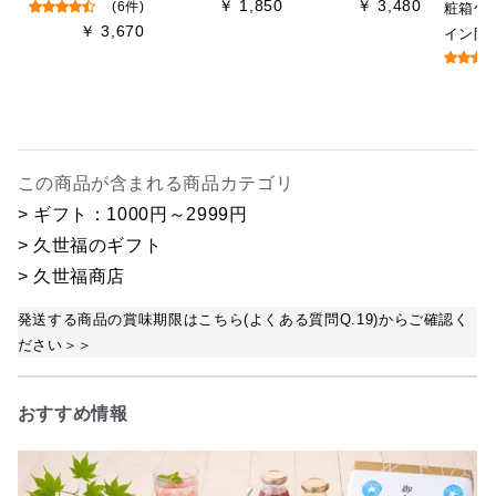
￥ 1,850
￥ 3,480
(6件)
粧箱包
￥ 3,670
イン限
この商品が含まれる商品カテゴリ
> ギフト：1000円～2999円
> 久世福のギフト
> 久世福商店
発送する商品の賞味期限はこちら(よくある質問Q.19)からご確認く
ださい＞＞
おすすめ情報