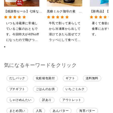
【感謝祭セール】七味なめ
黒糖ミルク珈琲の素
【新商品】【季
茸 480g（特大）（八幡
275ml （ドリンクベース／
やしだし茶漬け
屋礒五郎の七味唐辛子入
希釈タイプ）
鯛だし 4食
いつも冷蔵庫に常備し
牛乳で割って凍らして
暑くて食欲の
り）
ているご飯のおともで
から冷凍庫から出して
食事におすす
す。今回特大が40%off
溶けてきたら混ぜてフ
す。
になったので飛びつき
ラッペにして食べてい
ました。送料を無料に
ます
したくて初めての商品
も購入しました。いた
だくのが楽しみです
気になるキーワードをクリック
だしパック
化粧箱包装付
ギフト
送料無料
プチギフト
ごはんのお供
いちごミルク
しゃけめんたい
訳あり
アウトレット
まとめ買い
人気
あんバター
海苔バター