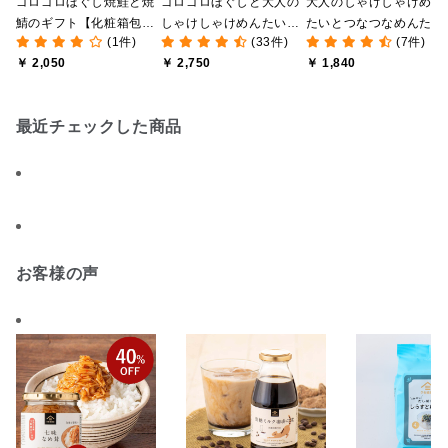
ゴロゴロほぐし焼鮭と焼
ゴロゴロほぐしと大人の
大人のしゃけしゃけめん
鯖のギフト【化粧箱包装/
しゃけしゃけめんたいギ
たいとつなつなめんたい
(1件)
(33件)
(7件)
オンライン限定】
フト【化粧箱包装】
のギフト【化粧箱包装
￥ 2,050
￥ 2,750
￥ 1,840
付】
最近チェックした商品
お客様の声