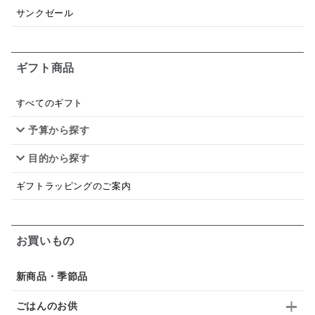
和塩
混ぜご飯の素
マヨネーズ
せんべい
サンクゼール
韓国
贅沢ごはん
おでん
吸い物
ギフト商品
シードル
ごま
いわし
ミックス
芋
スープ
クリームソース
季節限定
セット
すべてのギフト
予算から探す
佃煮
アップル
ジュース
パンにぬる
目的から探す
はちみつ茶
オレンジ
ナッツ
かつおだし
ギフトラッピングのご案内
梅
レモン
ペースト
クランベリー
ガーリック
柚子
ハーブティー
つゆ
お買いもの
ドリンク
七味
わかめ
チップス
のり
新商品・季節品
ブランデー
生姜
鍋つゆ
飴
すき焼き
ごはんのお供
ふりかけ
いいづな
はちみつ
茶漬け