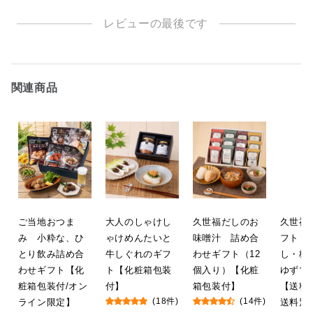
レビューの最後です
関連商品
ご当地おつま
大人のしゃけし
久世福だしのお
久世福
み 小粋な、ひ
ゃけめんたいと
味噌汁 詰め合
フト（
とり飲み詰め合
牛しぐれのギフ
わせギフト（12
し・梅
わせギフト【化
ト【化粧箱包装
個入り）【化粧
ゆずマ
粧箱包装付/オン
付】
箱包装付】
【送料
ライン限定】
(18件)
(14件)
送料別