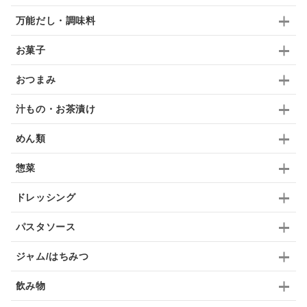
万能だし・調味料
抹茶
レトルト
究極
ノンアルコール
お菓子
九条ねぎ
焼酎
福松
混ぜご飯
くるみ
おつまみ
汁もの・お茶漬け
めん類
惣菜
ドレッシング
パスタソース
ジャム/はちみつ
飲み物