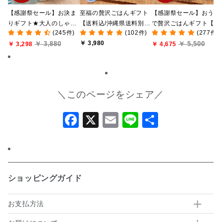
【感謝祭セール】お決ま
至福の贅沢ごはんギフト
【感謝祭セール】おうち
りギフト★大人のしゃけ
【送料込/沖縄県送料別
で贅沢ごはんギフト【送
(245件)
(102件)
(277件)
しゃけめんたい入り【送
途】【化粧箱包装付/オン
料無料/沖縄県送料別途
￥ 3,980
￥ 3,880
￥ 5,500
料込/沖縄県送料別途】
￥ 3,298
ライン限定】
【化粧箱包装付/オンラ
￥ 4,675
【化粧箱包装付】
ン限定】
＼このページをシェア／
Facebook
X
Email
Line
共
有
ショッピングガイド
お支払方法