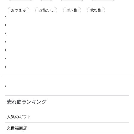
おつまみ
万能だし
ポン酢
飲む酢
ソース
限定
バナナチップス
スナック菓子
ジャム
調味料ギフト
国産
味噌
ワイン
パスタソース
醤油
バター
オールフルーツ
昆布だし
毎日だし
食塩無添加
なめ茸
トマトソース
ブルーベリー
チーズ
信州
日本ワイン
野菜だし
チーズいか
お米チップス
味噌汁
かりんとう
甘酒
売れ筋ランキング
あごだし
バナナミルク
りんご
骨せんべい
人気のギフト
ドレッシング
珍味
おかず
ナイアガラ
久世福商店