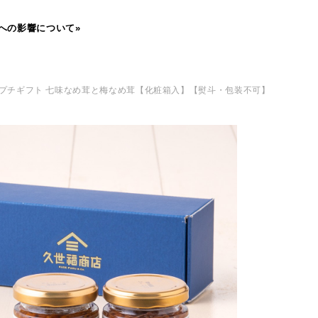
への影響について»
】プチギフト 七味なめ茸と梅なめ茸【化粧箱入】【熨斗・包装不可】