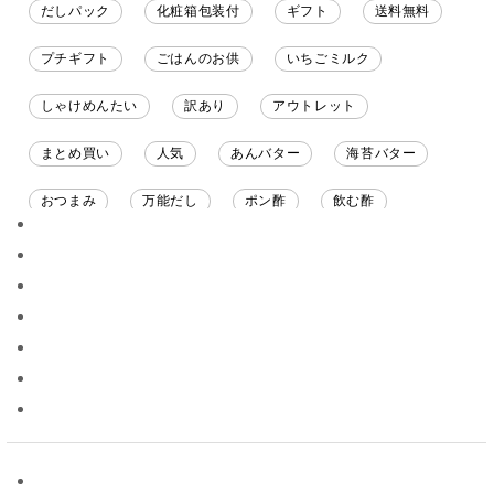
だしパック
化粧箱包装付
ギフト
送料無料
プチギフト
ごはんのお供
いちごミルク
しゃけめんたい
訳あり
アウトレット
まとめ買い
人気
あんバター
海苔バター
おつまみ
万能だし
ポン酢
飲む酢
ソース
限定
バナナチップス
スナック菓子
ジャム
調味料ギフト
国産
味噌
ワイン
パスタソース
醤油
バター
オールフルーツ
昆布だし
毎日だし
食塩無添加
なめ茸
トマトソース
ブルーベリー
チーズ
信州
日本ワイン
野菜だし
チーズいか