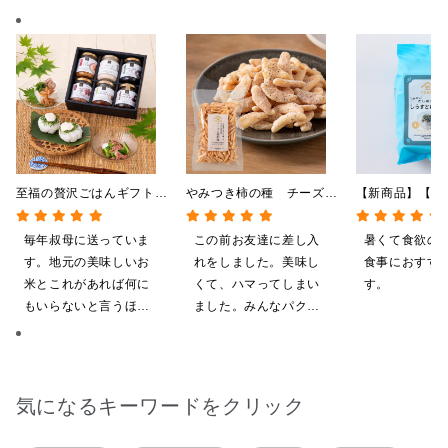
至福の贅沢ごはんギフト
やみつき柿の種 チーズと
【新商品】【季
【送料込/沖縄県送料別
黒胡椒 85g
やしだし茶漬け
途】【化粧箱包装付/オン
鯛だし 4食
毎年叔母に送っていま
この前お友達に差し入
暑くて食欲の
ライン限定】
す。地元の美味しいお
れをしました。美味し
食事におすす
米とこれがあれば何に
くて、ハマってしまい
す。
もいらないと言うほど
ました。みんなパクパ
気に入ってくれていま
ク食べていました。
す。本当に助かりま
す。
気になるキーワードをクリック