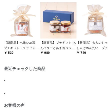
【新商品】七味なめ茸
【新商品】プチギフト あ
【新商品】大人のしゃけ
プチギフト（ラッピング
んバターとあまおうジャ
しゃけめんたい プチギ
￥ 530
￥ 980
￥ 740
付き・紙袋同送）
ム【化粧箱入】【熨斗・
フト（ラッピング付き・
包装不可】
紙袋同送）
最近チェックした商品
お客様の声