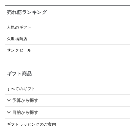
お米チップス
味噌汁
かりんとう
甘酒
売れ筋ランキング
あごだし
バナナミルク
りんご
骨せんべい
人気のギフト
ドレッシング
珍味
おかず
ナイアガラ
久世福商店
和塩
混ぜご飯の素
マヨネーズ
せんべい
サンクゼール
韓国
贅沢ごはん
おでん
吸い物
ギフト商品
シードル
ごま
いわし
ミックス
芋
スープ
クリームソース
季節限定
セット
すべてのギフト
予算から探す
佃煮
アップル
ジュース
パンにぬる
目的から探す
はちみつ茶
オレンジ
ナッツ
かつおだし
ギフトラッピングのご案内
梅
レモン
ペースト
クランベリー