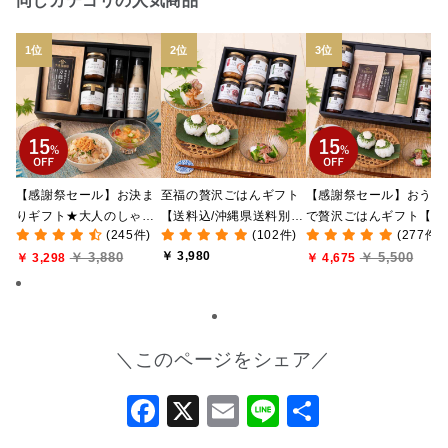
同じカテゴリの人気商品
【感謝祭セール】お決ま
至福の贅沢ごはんギフト
【感謝祭セール】おうち
りギフト★大人のしゃけ
【送料込/沖縄県送料別
で贅沢ごはんギフト【送
(245件)
(102件)
(277件)
しゃけめんたい入り【送
途】【化粧箱包装付/オン
料無料/沖縄県送料別途
￥ 3,980
￥ 3,880
￥ 5,500
料込/沖縄県送料別途】
￥ 3,298
ライン限定】
【化粧箱包装付/オンラ
￥ 4,675
【化粧箱包装付】
ン限定】
＼このページをシェア／
Facebook
X
Email
Line
共
有