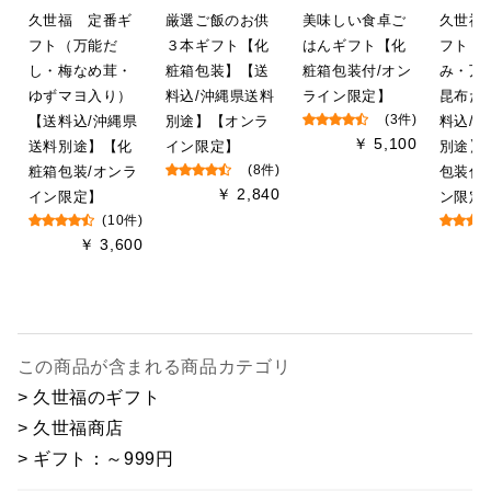
久世福 定番ギ
厳選ご飯のお供
美味しい食卓ご
久世福
フト（万能だ
３本ギフト【化
はんギフト【化
フト【
し・梅なめ茸・
粧箱包装】【送
粧箱包装付/オン
み・万
ゆずマヨ入り）
料込/沖縄県送料
ライン限定】
昆布だ
【送料込/沖縄県
別途】【オンラ
(3件)
料込/
￥ 5,100
送料別途】【化
イン限定】
別途】
粧箱包装/オンラ
(8件)
包装付
￥ 2,840
イン限定】
ン限定
(10件)
￥ 3,600
この商品が含まれる商品カテゴリ
> 久世福のギフト
> 久世福商店
> ギフト：～999円