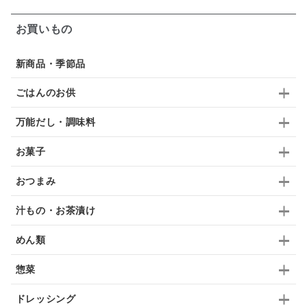
ガーリック
柚子
ハーブティー
つゆ
お買いもの
ドリンク
七味
わかめ
チップス
のり
新商品・季節品
ブランデー
生姜
鍋つゆ
飴
すき焼き
ごはんのお供
ふりかけ
いいづな
はちみつ
茶漬け
万能だし・調味料
抹茶
レトルト
究極
ノンアルコール
お菓子
九条ねぎ
焼酎
福松
混ぜご飯
くるみ
おつまみ
汁もの・お茶漬け
めん類
惣菜
ドレッシング