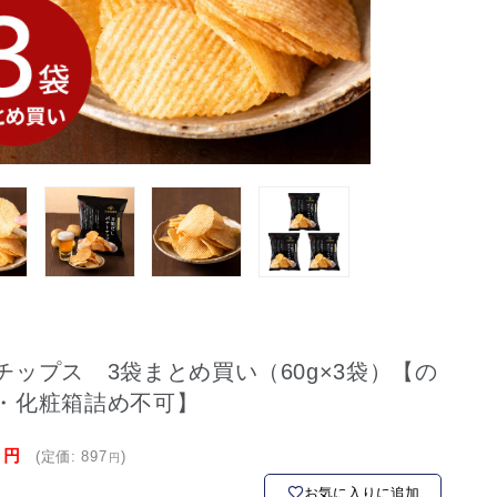
ップス 3袋まとめ買い（60g×3袋）【の
・化粧箱詰め不可】
2
(定価:
897
)
お気に入りに追加