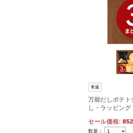
常温
万能だしポテトチ
し・ラッピング
セール価格:
85
数量：