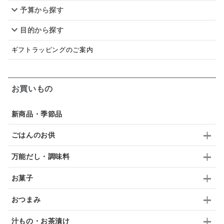
予算から探す
佃煮
アップル
ジュース
パンにぬる
目的から探す
はちみつ茶
オレンジ
ナッツ
かつおだし
ギフトラッピングのご案内
梅
レモン
ペースト
クランベリー
ガーリック
柚子
ハーブティー
つゆ
お買いもの
ドリンク
七味
わかめ
チップス
のり
新商品・季節品
ブランデー
生姜
鍋つゆ
飴
すき焼き
ごはんのお供
ふりかけ
いいづな
はちみつ
茶漬け
万能だし・調味料
抹茶
レトルト
究極
ノンアルコール
お菓子
九条ねぎ
焼酎
福松
混ぜご飯
くるみ
おつまみ
汁もの・お茶漬け