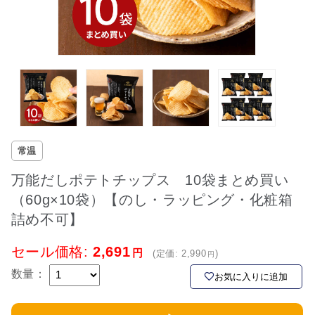
常温
万能だしポテトチップス 10袋まとめ買い
（60g×10袋）【のし・ラッピング・化粧箱
詰め不可】
セール価格:
2,691
(定価:
2,990
)
数量：
お気に入りに追加