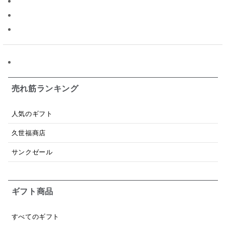
昆布だし
毎日だし
食塩無添加
なめ茸
トマトソース
ブルーベリー
チーズ
信州
日本ワイン
野菜だし
チーズいか
お米チップス
味噌汁
かりんとう
甘酒
売れ筋ランキング
あごだし
バナナミルク
りんご
骨せんべい
人気のギフト
ドレッシング
珍味
おかず
ナイアガラ
久世福商店
和塩
混ぜご飯の素
マヨネーズ
せんべい
サンクゼール
韓国
贅沢ごはん
おでん
吸い物
ギフト商品
シードル
ごま
いわし
ミックス
芋
スープ
クリームソース
季節限定
セット
すべてのギフト