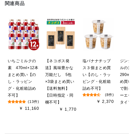
関連商品
いちごミルクの
【ネコポス発
塩バナナチップ
ジンジ
素 470ml×12本
送】風味豊かな
ス３個まとめ買
ルの
まとめ買い【の
万能だし 5包
い【のし・ラッ
290m
し・ラッピン
×3袋まとめ買い
ピング・化粧箱
め買い
グ・化粧箱詰め
【送料無料】
詰め不可】
で割る
不可】
【日時指定・同
(8件)
ーエー
￥ 2,370
(13件)
梱不可】
タイプ
￥ 11,160
￥ 1,770