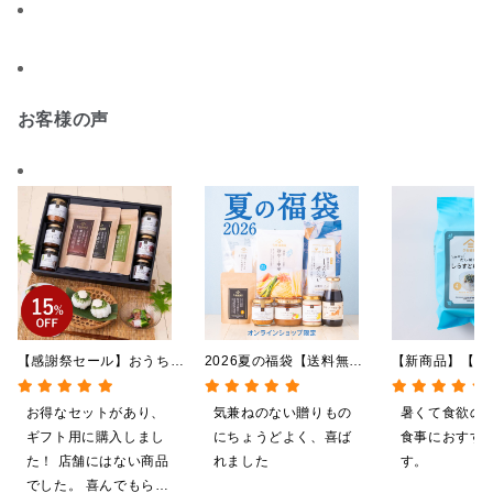
お客様の声
【感謝祭セール】おうちで
2026夏の福袋【送料無
【新商品】【季
贅沢ごはんギフト【送料無
料】【オンライン限定】
やしだし茶漬け
料/沖縄県送料別途】【化
【ポイントキャンペーン実
鯛だし 4食
お得なセットがあり、
気兼ねのない贈りもの
暑くて食欲の
粧箱包装付/オンライン限
施中】【のし・ラッピン
ギフト用に購入しまし
にちょうどよく、喜ば
食事におすす
定】
グ・化粧箱詰め不可】
た！ 店舗にはない商品
れました
す。
でした。 喜んでもらえ