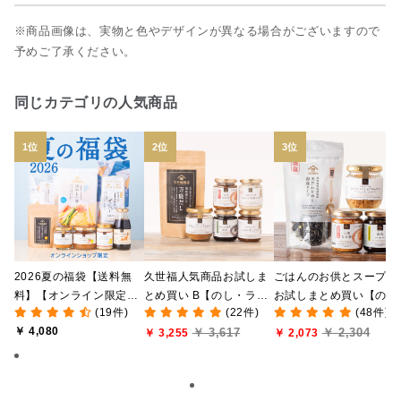
※商品画像は、実物と色やデザインが異なる場合がございますので
予めご了承ください。
同じカテゴリの人気商品
2026夏の福袋【送料無
久世福人気商品お試しま
ごはんのお供とスープの
料】【オンライン限定】
とめ買い B【のし・ラッ
お試しまとめ買い【の
(19件)
(22件)
(48件)
【ポイントキャンペーン
ピング・化粧箱詰め不
し・ラッピング・化粧箱
￥ 4,080
￥ 3,617
￥ 2,304
実施中】【のし・ラッピ
可】
￥ 3,255
詰め不可】
￥ 2,073
ング・化粧箱詰め不可】