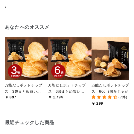
あなたへのオススメ
万能だしポテトチップ
万能だしポテトチップ
万能だしポテトチップ
ス 3袋まとめ買い
ス 6袋まとめ買い
ス 60g（国産じゃがい
￥ 897
￥ 1,794
(7件)
（60g×3袋）【のし・ラ
（60g×6袋）【のし・ラ
も使用）
￥ 299
ッピング・化粧箱詰め不
ッピング・化粧箱詰め不
可】
可】
最近チェックした商品