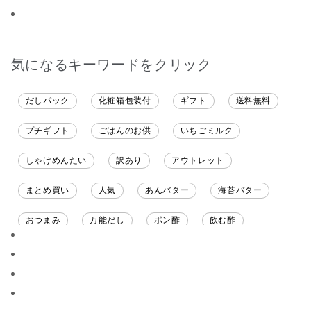
ると思います。
気になるキーワードをクリック
だしパック
化粧箱包装付
ギフト
送料無料
プチギフト
ごはんのお供
いちごミルク
しゃけめんたい
訳あり
アウトレット
まとめ買い
人気
あんバター
海苔バター
おつまみ
万能だし
ポン酢
飲む酢
ソース
限定
バナナチップス
スナック菓子
ジャム
調味料ギフト
国産
味噌
ワイン
パスタソース
醤油
バター
オールフルーツ