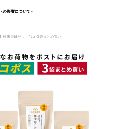
への影響について»
】粉末毎日だし 49g×3袋まとめ買い