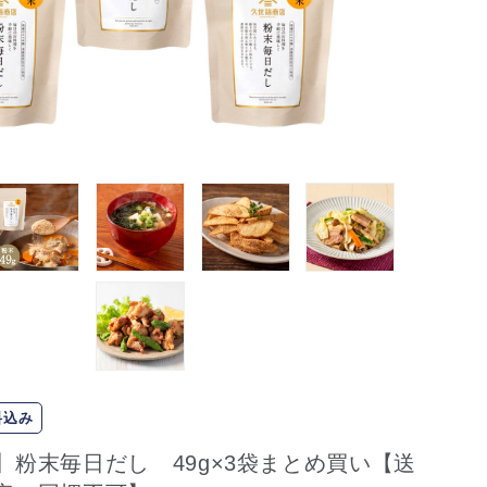
料込み
】粉末毎日だし 49g×3袋まとめ買い【送