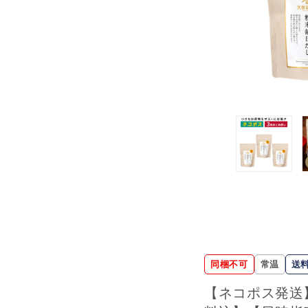
同梱不可
常温
送
【ネコポス発送