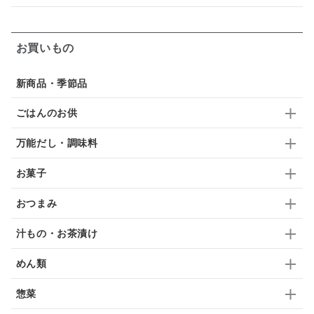
ガーリック
柚子
ハーブティー
つゆ
お買いもの
ドリンク
七味
わかめ
チップス
のり
新商品・季節品
ブランデー
生姜
鍋つゆ
飴
すき焼き
ごはんのお供
ふりかけ
いいづな
はちみつ
茶漬け
万能だし・調味料
抹茶
レトルト
究極
ノンアルコール
お菓子
九条ねぎ
焼酎
福松
混ぜご飯
くるみ
おつまみ
汁もの・お茶漬け
めん類
惣菜