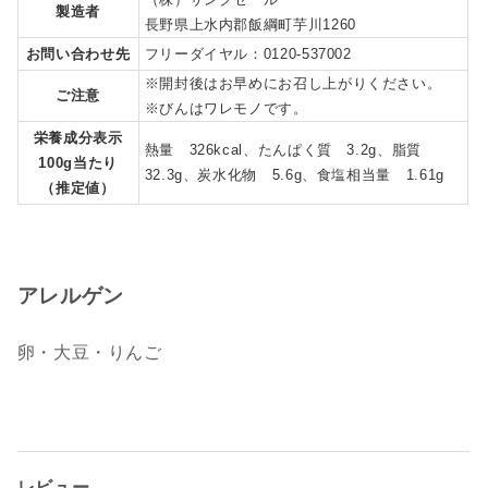
製造者
長野県上水内郡飯綱町芋川1260
お問い合わせ先
フリーダイヤル：0120-537002
※開封後はお早めにお召し上がりください。
ご注意
※びんはワレモノです。
栄養成分表示
熱量 326kcal、たんぱく質 3.2g、脂質
100g当たり
32.3g、炭水化物 5.6g、食塩相当量 1.61g
（推定値）
アレルゲン
卵・大豆・りんご
レビュー