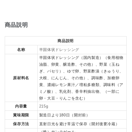
商品説明
商品説明
名称
半固体状ドレッシング
半固体状ドレッシング（国内製造）（食用植物
油脂、卵黄、醸造酢、その他）、野菜（玉ね
ぎ、パセリ）、ゆで卵、野菜酢漬（きゅうり、
原材料名
大根、にんじん、その他）、調味酢、加糖卵
黄、濃縮レモン果汁／増粘多糖類、調味料（ア
ミノ酸）、乳化剤、香辛料抽出物、（一部に
卵・大豆・りんごを含む）
内容量
215g
賞味期限
製造日より180日（開封前）
保存方法
直射日光を避け常温で保存（開封後要冷蔵）
（株）サンクゼール