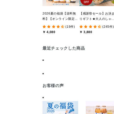
2026夏の福袋【送料無
【感謝祭セール】お決
料】【オンライン限定】
りギフト★大人のしゃ
【ポイントキャンペーン
しゃけめんたい入り【
(19件)
(245件)
実施中】【のし・ラッピ
料込/沖縄県送料別途】
￥ 4,080
￥ 3,880
ング・化粧箱詰め不可】
【化粧箱包装付】
最近チェックした商品
お客様の声