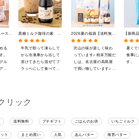
ベース
黒糖ミルク珈琲の素
2026夏の福袋【送料無
【新商
め買
275ml （ドリンクベース／
料】【オンライン限定】
やしだ
クベー
希釈タイプ）
【ポイントキャンペーン実
鯛だし 
める
牛乳で割って凍らして
沢山の味が楽しく味わ
暑くて
施中】【のし・ラッピン
す。
から冷凍庫から出して
っています♪ 粉末万能だ
食事に
グ・化粧箱詰め不可】
グル
溶けてきたら混ぜてフ
しは、名古屋の高島屋
す。
アレ
ラッペにして食べてい
で買い物しています♪ と
ます
ます
ても美味しくいただい
てます。 これからも、
沢山の味楽しみます♪
クリック
ト
送料無料
プチギフト
ごはんのお供
いちごミルク
レット
まとめ買い
人気
あんバター
海苔バター