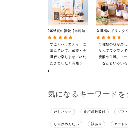
2026夏の福袋【送料無
久世福のドリンク
料】【オンライン限定】
全5種飲み比べまと
【ポイントキャンペーン実
い 5本入（ドリン
すごくバラエティーに
５種類の味が楽し
施中】【のし・ラッピン
ス／希釈タイプ）
富んでいて、家族・全
なんてワクワクで
グ・化粧箱詰め不可】
世代で楽しませていた
炭酸や牛乳、ヨー
だきました！有難うご
トなどといろいろ
ざいます。
ンジしたいと思い
気になるキーワードを
だしパック
化粧箱包装付
ギフ
しゃけめんたい
訳あり
アウト