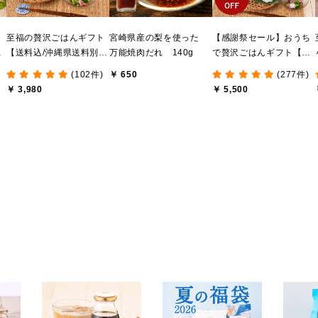
ま
至福の贅沢ごはんギフト
宮崎県産の梨を使った
【感謝祭セール】おうち
け
【送料込/沖縄県送料別
万能焼肉だれ 140g
で贅沢ごはんギフト【送
送
途】【化粧箱包装付/オン
料無料/沖縄県送料別途】
(102件)
￥ 650
(277件)
ライン限定】
【化粧箱包装付/オンライ
￥ 3,980
￥ 5,500
ン限定】