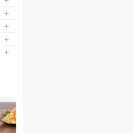
黒糖ミルク珈琲の素
厳選ご飯のお供３本ギフ
【
275ml （ドリンクベース
ト【化粧箱包装】【送料
実
／希釈タイプ）
込/沖縄県送料別途】【オ
せ
(12件)
(8件)
ンライン限定】
ロ
￥ 594
￥ 2,840
￥ 