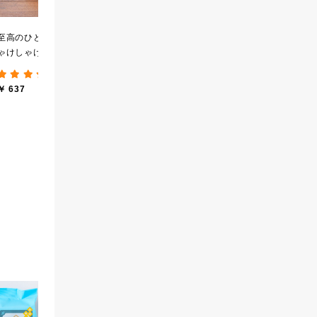
し
至高のひと時 大人のし
ゃけしゃけめんたい
80g【鮭ほぐし・フレー
(193件)
ク】
￥ 637