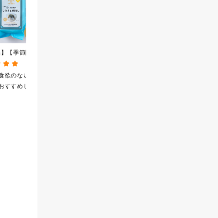
品】【季節限定】冷
2026夏の福袋【送料無
[訳あり品・アウトレット]
し茶漬け しらすと
料】【オンライン限定】
[賞味期限2026年09月09
4食
【ポイントキャンペーン実
日]絹ごしなめらか 栗き
食欲のない日の
気兼ねのない贈りもの
美味しかったと聞き、
施中】【のし・ラッピン
んとんゼリー 81g【季節
おすすめしま
にちょうどよく、喜ば
栗きんとんが好きなの
グ・化粧箱詰め不可】
限定】
れました
で買ってみたら美味し
かったので、まとめ買
いしてしまいました