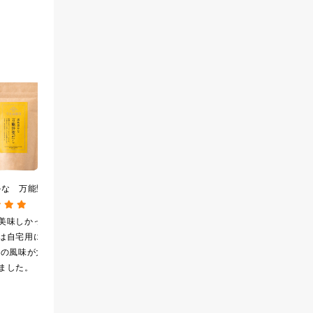
かな 万能野菜だ
[訳あり品・アウトレット]
風味豊かな万能だし
g（8g×15包）
[賞味期限2026年09月09
120g（8g×15包）【だし
パック】
日]絹ごしなめらか 栗き
パック】
美味しかったの
美味しかったと聞き、
貰って美味しさを知っ
んとんゼリー 81g【季節
は自宅用に購
栗きんとんが好きなの
たので今回は自宅用に
限定】
この風味が大好き
で買ってみたら美味し
購入。ずっと続けたい
ました。
かったので、まとめ買
美味しさです。
いしてしまいました