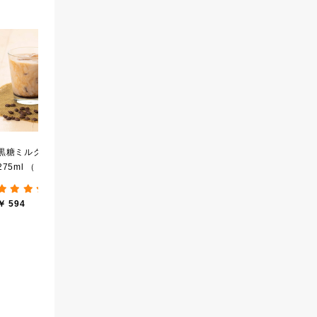
宮崎県産の梨を使った
厳選ご飯のお供３本ギフ
【
万能焼肉だれ 140g
ト【化粧箱包装】【送料
実
込/沖縄県送料別途】【オ
せ
￥ 650
(8件)
ンライン限定】
ロ
￥ 2,840
￥ 
し
黒糖ミルク珈琲の素
275ml （ドリンクベース
／希釈タイプ）
(12件)
￥ 594