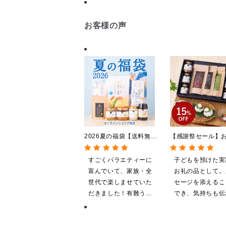
お客様の声
2026夏の福袋【送料無
【感謝祭セール】
料】【オンライン限定】
贅沢ごはんギフト
【ポイントキャンペーン実
料/沖縄県送料別途
すごくバラエティーに
子どもを預けた実
施中】【のし・ラッピン
粧箱包装付/オンラ
富んでいて、家族・全
お礼の品として。
グ・化粧箱詰め不可】
定】
世代で楽しませていた
セージを添えるこ
だきました！有難うご
でき、気持ちも伝
ざいます。
やすいと感じます