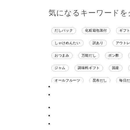
気になるキーワードを
だしパック
化粧箱包装付
ギフ
しゃけめんたい
訳あり
アウト
おつまみ
万能だし
ポン酢
ジャム
調味料ギフト
国産
オールフルーツ
昆布だし
毎日
チーズ
信州
日本ワイン
甘酒
あごだし
バナナミルク
ナイアガラ
和塩
混ぜご飯の素