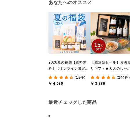
あなたへのオススメ
2026夏の福袋【送料無
【感謝祭セール】お決
料】【オンライン限定】
りギフト★大人のしゃ
【ポイントキャンペーン
しゃけめんたい入り【
(18件)
(244件)
実施中】【のし・ラッピ
料込/沖縄県送料別途】
￥ 4,080
￥ 3,880
ング・化粧箱詰め不可】
【化粧箱包装付】
最近チェックした商品