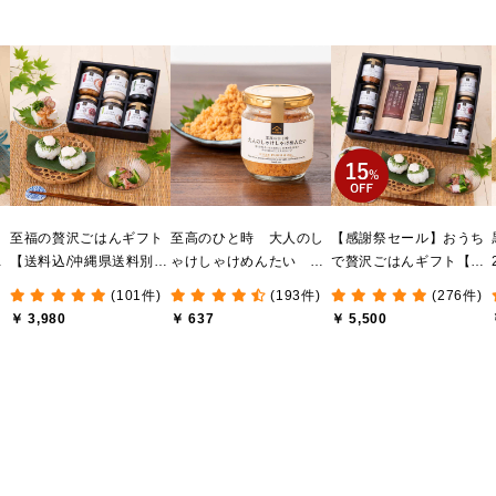
ま
至福の贅沢ごはんギフト
至高のひと時 大人のし
【感謝祭セール】おうち
け
【送料込/沖縄県送料別
ゃけしゃけめんたい
で贅沢ごはんギフト【送
送
途】【化粧箱包装付/オン
80g【鮭ほぐし・フレー
料無料/沖縄県送料別途】
(101件)
(193件)
(276件)
ライン限定】
ク】
【化粧箱包装付/オンライ
￥ 3,980
￥ 637
￥ 5,500
ン限定】