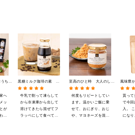
おうちで
黒糖ミルク珈琲の素
至高のひと時 大人のしゃ
風味豊
【送料無
275ml （ドリンクベース／
けしゃけめんたい
し 120
】【化
希釈タイプ）
80g【鮭ほぐし・フレー
【だし
家へ
牛乳で割って凍らして
何度もリピートしてい
貰って
イン限
ク】
メッ
から冷凍庫から出して
ます。温かいご飯に乗
で今回
とが
溶けてきたら混ぜてフ
せて、おにぎり、おじ
入。 
わり
ラッペにして食べてい
や、マヨネーズを混ぜ
になり
。
ます
てパンにのせて焼いて
も、美味しいです。