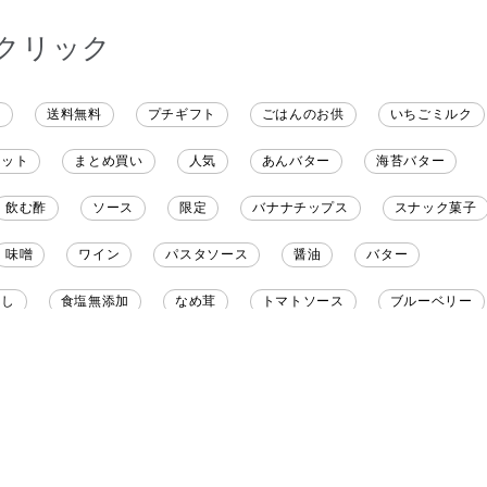
クリック
ト
送料無料
プチギフト
ごはんのお供
いちごミルク
レット
まとめ買い
人気
あんバター
海苔バター
飲む酢
ソース
限定
バナナチップス
スナック菓子
味噌
ワイン
パスタソース
醤油
バター
だし
食塩無添加
なめ茸
トマトソース
ブルーベリー
野菜だし
チーズいか
お米チップス
味噌汁
かりんと
りんご
骨せんべい
ドレッシング
珍味
おかず
マヨネーズ
せんべい
韓国
贅沢ごはん
おでん