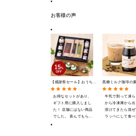
お客様の声
【感謝祭セール】おうちで
黒糖ミルク珈琲
贅沢ごはんギフト【送料無
275ml （ドリン
料/沖縄県送料別途】【化
希釈タイプ）
お得なセットがあり、
牛乳で割って凍ら
粧箱包装付/オンライン限
ギフト用に購入しまし
から冷凍庫から出
定】
た！ 店舗にはない商品
溶けてきたら混ぜ
でした。 喜んでもらえ
ラッペにして食べ
ると思います。
ます