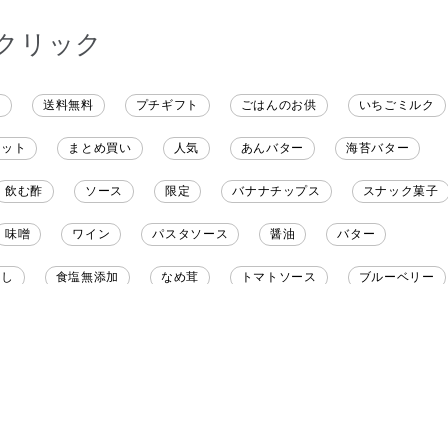
クリック
ト
送料無料
プチギフト
ごはんのお供
いちごミルク
レット
まとめ買い
人気
あんバター
海苔バター
飲む酢
ソース
限定
バナナチップス
スナック菓子
味噌
ワイン
パスタソース
醤油
バター
だし
食塩無添加
なめ茸
トマトソース
ブルーベリー
野菜だし
チーズいか
お米チップス
味噌汁
かりんと
りんご
骨せんべい
ドレッシング
珍味
おかず
マヨネーズ
せんべい
韓国
贅沢ごはん
おでん