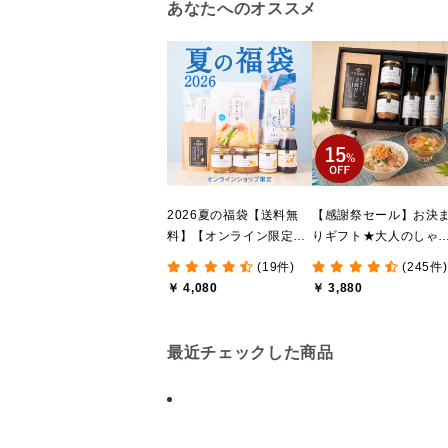
あなたへのオススメ
2026夏の福袋【送料無
【感謝祭セール】お決
料】【オンライン限定】
りギフト★大人のしゃ
【ポイントキャンペーン
しゃけめんたい入り【
(19件)
(245件)
実施中】【のし・ラッピ
料込/沖縄県送料別途】
￥ 4,080
￥ 3,880
ング・化粧箱詰め不可】
【化粧箱包装付】
最近チェックした商品