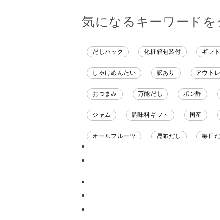
気になるキーワードを
だしパック
化粧箱包装付
ギフ
しゃけめんたい
訳あり
アウト
おつまみ
万能だし
ポン酢
ジャム
調味料ギフト
国産
オールフルーツ
昆布だし
毎日
チーズ
信州
日本ワイン
甘酒
あごだし
バナナミルク
ナイアガラ
和塩
混ぜご飯の素