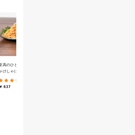
黒糖ミルク珈琲の素
厳選ご飯のお供３本ギフ
【
275ml （ドリンクベース
ト【化粧箱包装】【送料
実
／希釈タイプ）
込/沖縄県送料別途】【オ
せ
(12件)
(8件)
ンライン限定】
ロ
￥ 594
￥ 2,840
￥ 
し
至高のひと時 大人のし
ゃけしゃけめんたい
80g【鮭ほぐし・フレー
(193件)
ク】
￥ 637