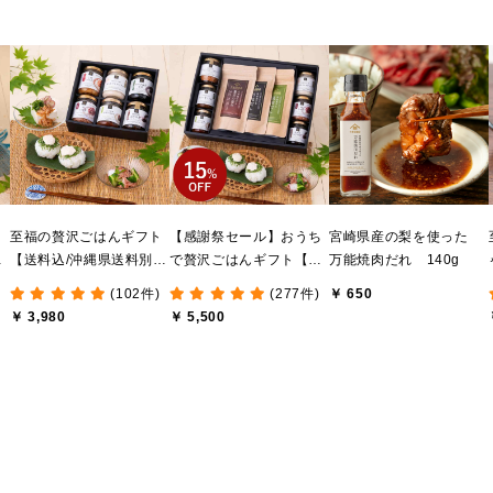
ま
至福の贅沢ごはんギフト
【感謝祭セール】おうち
宮崎県産の梨を使った
け
【送料込/沖縄県送料別
で贅沢ごはんギフト【送
万能焼肉だれ 140g
送
途】【化粧箱包装付/オン
料無料/沖縄県送料別途】
(102件)
(277件)
￥ 650
ライン限定】
【化粧箱包装付/オンライ
￥ 3,980
￥ 5,500
ン限定】