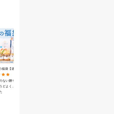
夏の福袋【送料無
2026夏の福袋【送料無
[訳あり品・アウトレット]
オンライン限定】
料】【オンライン限定】
[賞味期限2026年09月09
ントキャンペーン実
【ポイントキャンペーン実
日]絹ごしなめらか 栗き
のない贈りもの
すごくバラエティーに
美味しかったと聞き、
【のし・ラッピン
施中】【のし・ラッピン
んとんゼリー 81g【季節
うどよく、喜ば
富んでいて、家族・全
栗きんとんが好きなの
粧箱詰め不可】
グ・化粧箱詰め不可】
限定】
た
世代で楽しませていた
で買ってみたら美味し
だきました！有難うご
かったので、まとめ買
ざいます。
いしてしまいました