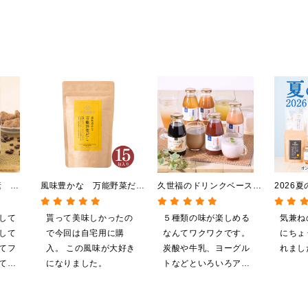
の素
風味豊かな 万能野菜だ
久世福のドリンクベース
2026
クベース／
し 120g（8g×15包）
全5種飲み比べまとめ買
料】【
【だしパック】
い 5本入（ドリンクベー
【ポイ
して
貰って美味しかったの
５種類の味が楽しめる
気兼ね
ス／希釈タイプ）
施中】
して
で今回は自宅用に購
なんてワクワクです。
にちょ
グ・化
てフ
入。 この風味が大好き
炭酸や牛乳、ヨーグル
れまし
てい
になりました。
トなどといろいろアレ
ンジしたいと思います