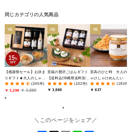
同じカテゴリの人気商品
【感謝祭セール】お決ま
至福の贅沢ごはんギフト
至高のひと時 大人のし
りギフト★大人のしゃけ
【送料込/沖縄県送料別
ゃけしゃけめんたい
(245件)
(102件)
(193件)
しゃけめんたい入り【送
途】【化粧箱包装付/オン
80g【鮭ほぐし・フレー
￥ 3,980
￥ 637
￥ 3,880
料込/沖縄県送料別途】
￥ 3,298
ライン限定】
ク】
【化粧箱包装付】
＼このページをシェア／