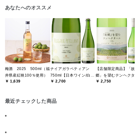
あなたへのオススメ
梅酒 2025 500ml（福
ナイアガラペティアン
【店舗限定商品】「故
井県産紅映100％使用）
750ml【日本ワイン/白/
郷」を望むテンヘクター
￥ 1,639
￥ 2,700
￥ 2,750
スパークリングワイン/微
ル 2024 750ml【日
発泡】
ワイン/白】（ECは夏季
休止・今秋再販予定）
最近チェックした商品