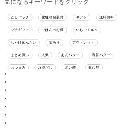
気になるキーワードをクリック
だしパック
化粧箱包装付
ギフト
送料無料
プチギフト
ごはんのお供
いちごミルク
しゃけめんたい
訳あり
アウトレット
まとめ買い
人気
あんバター
海苔バター
おつまみ
万能だし
ポン酢
飲む酢
ソース
限定
バナナチップス
スナック菓子
ジャム
調味料ギフト
国産
味噌
ワイン
パスタソース
醤油
バター
オールフルーツ
昆布だし
毎日だし
食塩無添加
なめ茸
トマトソース
ブルーベリー
チーズ
信州