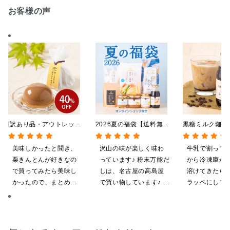
お客様の声
[訳あり品・アウトレット]
2026夏の福袋【送料無
黒糖ミルク珈
[賞味期限2026年09月09
料】【オンライン限定】
275ml （ド
日]絹ごしなめらか 栗き
【ポイントキャンペーン実
希釈タイプ）
美味しかったと聞き、
沢山の味が楽しく味わ
牛乳で割って
んとんゼリー 81g【季節
施中】【のし・ラッピン
栗きんとんが好きなの
っています♪ 粉末万能だ
から冷凍庫か
限定】
グ・化粧箱詰め不可】
で買ってみたら美味し
しは、名古屋の高島屋
溶けてきたら
かったので、まとめ買
で買い物しています♪ と
ラッペにして
いしてしまいました
ても美味しくいただい
ます
てます。 これからも、
沢山の味楽しみます♪