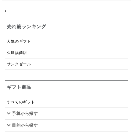
日本ワイン
野菜だし
チーズいか
お米チップス
味噌汁
かりんとう
甘酒
売れ筋ランキング
あごだし
バナナミルク
りんご
骨せんべい
人気のギフト
ドレッシング
珍味
おかず
ナイアガラ
久世福商店
和塩
混ぜご飯の素
マヨネーズ
せんべい
サンクゼール
韓国
贅沢ごはん
おでん
吸い物
ギフト商品
シードル
ごま
いわし
ミックス
芋
スープ
クリームソース
季節限定
セット
すべてのギフト
予算から探す
佃煮
アップル
ジュース
パンにぬる
目的から探す
はちみつ茶
オレンジ
ナッツ
かつおだし