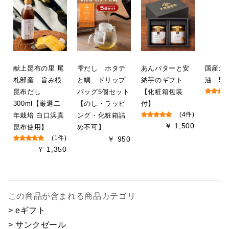
献上昆布の里 尾
雫だし ホタテ
あんバターと安
国産米
札部産 旨み根
と鯛 ドリップ
納芋のギフト
油 50
昆布だし
バッグ5個セット
【化粧箱包装
300ml【厳選二
【のし・ラッピ
付】
年栽培 白口浜真
ング・化粧箱詰
(4件)
￥ 1,500
昆布使用】
め不可】
(1件)
￥ 950
￥ 1,350
この商品が含まれる商品カテゴリ
> eギフト
> サンクゼール