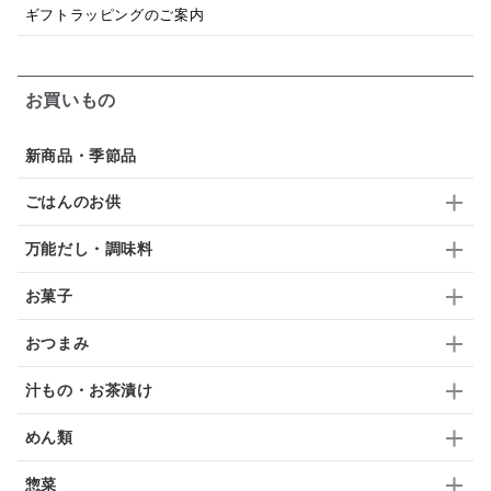
ギフトラッピングのご案内
梅
レモン
ペースト
クランベリー
ガーリック
柚子
ハーブティー
つゆ
お買いもの
ドリンク
七味
わかめ
チップス
のり
新商品・季節品
ブランデー
生姜
鍋つゆ
飴
すき焼き
ごはんのお供
ふりかけ
いいづな
はちみつ
茶漬け
万能だし・調味料
抹茶
レトルト
究極
ノンアルコール
お菓子
九条ねぎ
焼酎
福松
混ぜご飯
くるみ
おつまみ
汁もの・お茶漬け
めん類
惣菜