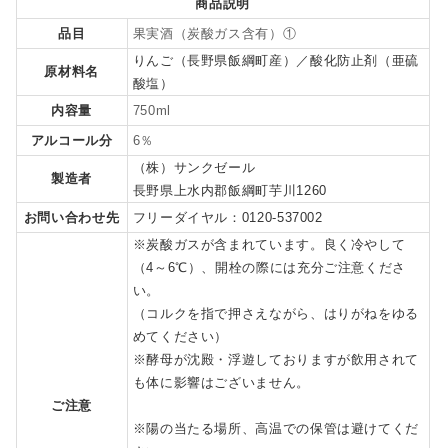
商品説明
品目
果実酒（炭酸ガス含有）①
りんご（長野県飯綱町産）／酸化防止剤（亜硫
原材料名
酸塩）
内容量
750ml
アルコール分
6％
（株）サンクゼール
製造者
長野県上水内郡飯綱町芋川1260
お問い合わせ先
フリーダイヤル：0120-537002
※炭酸ガスが含まれています。良く冷やして
（4～6℃）、開栓の際には充分ご注意くださ
い。
（コルクを指で押さえながら、はりがねをゆる
めてください）
※酵母が沈殿・浮遊しておりますが飲用されて
も体に影響はございません。
ご注意
※陽の当たる場所、高温での保管は避けてくだ