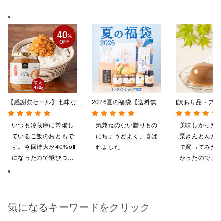
【感謝祭セール】七味なめ
2026夏の福袋【送料無
[訳あり品・アウ
茸 480g（特大）（八幡
料】【オンライン限定】
[賞味期限2026
屋礒五郎の七味唐辛子入
【ポイントキャンペーン実
日]絹ごしなめ
いつも冷蔵庫に常備し
気兼ねのない贈りもの
美味しかった
り）
施中】【のし・ラッピン
んとんゼリー 8
ているご飯のおともで
にちょうどよく、喜ば
栗きんとんが
グ・化粧箱詰め不可】
限定】
す。今回特大が40%off
れました
で買ってみた
になったので飛びつき
かったので、
ました。送料を無料に
いしてしまい
したくて初めての商品
も購入しました。いた
だくのが楽しみです
気になるキーワードをクリック