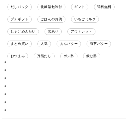
だしパック
化粧箱包装付
ギフト
送料無料
プチギフト
ごはんのお供
いちごミルク
しゃけめんたい
訳あり
アウトレット
まとめ買い
人気
あんバター
海苔バター
おつまみ
万能だし
ポン酢
飲む酢
ソース
限定
バナナチップス
スナック菓子
ジャム
調味料ギフト
国産
味噌
ワイン
パスタソース
醤油
バター
オールフルーツ
昆布だし
毎日だし
食塩無添加
なめ茸
トマトソース
ブルーベリー
チーズ
信州