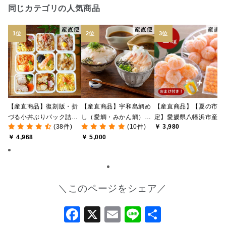
同じカテゴリの人気商品
【産直商品】復刻版・折
【産直商品】宇和島鯛め
【産直商品】【夏の市限
づる小丼ぶりパック詰合
し（愛鯛・みかん鯛）食
定】愛媛県八幡浜市産 
(38件)
(10件)
￥ 3,980
せ【送料込み/北海道・九
べ比べセット【愛媛の郷
なし冷凍みかん 1kg ＋
￥ 4,968
￥ 5,000
州・沖縄送料別途】【オ
土料理】【送料込み/北海
おまけみかん寒天ゼリー
ンライン限定】
道・沖縄送料別途】【オ
付き【送料込み/北海道
ンライン限定】
沖縄送料別途】【オンラ
イン限定】
＼このページをシェア／
Facebook
X
Email
Line
共