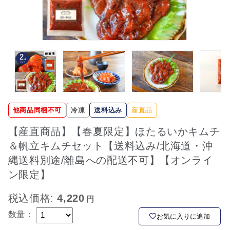
他商品同梱不可
冷凍
送料込み
産直品
【産直商品】【春夏限定】ほたるいかキムチ
＆帆立キムチセット【送料込み/北海道・沖
縄送料別途/離島への配送不可】【オンライ
ン限定】
税込価格:
4,220
数量：
お気に入りに追加