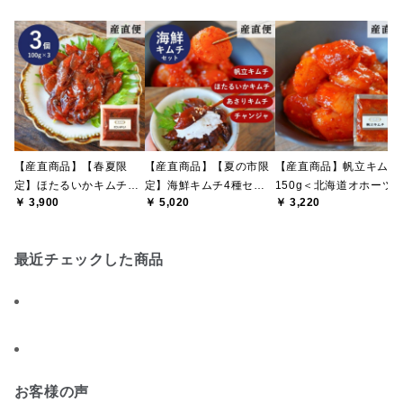
【産直商品】【春夏限
【産直商品】【夏の市限
【産直商品】帆立キムチ
定】ほたるいかキムチ
定】海鮮キムチ4種セッ
150g＜北海道オホーツ
￥ 3,900
￥ 5,020
￥ 3,220
100g×3袋【送料込み/北
ト【送料込み/北海道・沖
海産＞【送料込み/北海
海道・沖縄送料別途/離島
縄送料別途/離島配送不
道・沖縄送料別途/離島
への配送不可】【オンラ
可】【オンライン限定】
送不可】【オンライン限
最近チェックした商品
イン限定】
定】
お客様の声