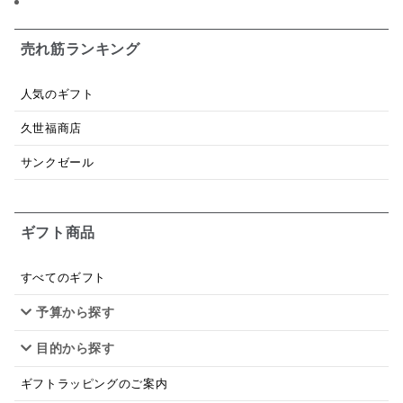
日本ワイン
野菜だし
チーズいか
お米チップス
味噌汁
かりんとう
甘酒
売れ筋ランキング
あごだし
バナナミルク
りんご
骨せんべい
人気のギフト
ドレッシング
珍味
おかず
ナイアガラ
久世福商店
和塩
混ぜご飯の素
マヨネーズ
せんべい
サンクゼール
韓国
贅沢ごはん
おでん
吸い物
ギフト商品
シードル
ごま
いわし
ミックス
芋
スープ
クリームソース
季節限定
セット
すべてのギフト
予算から探す
佃煮
アップル
ジュース
パンにぬる
目的から探す
はちみつ茶
オレンジ
ナッツ
かつおだし
ギフトラッピングのご案内
梅
レモン
ペースト
クランベリー