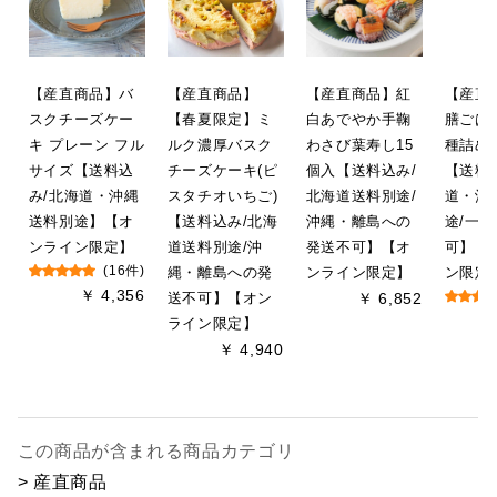
【産直商品】バ
【産直商品】
【産直商品】紅
【産直
スクチーズケー
【春夏限定】ミ
白あでやか手鞠
膳ごはん
キ プレーン フル
ルク濃厚バスク
わさび葉寿し15
種詰め
サイズ【送料込
チーズケーキ(ピ
個入【送料込み/
【送料
み/北海道・沖縄
スタチオいちご)
北海道送料別途/
道・沖
送料別途】【オ
【送料込み/北海
沖縄・離島への
途/一
ンライン限定】
道送料別途/沖
発送不可】【オ
可】【
(16件)
縄・離島への発
ンライン限定】
ン限定
￥ 4,356
送不可】【オン
￥ 6,852
ライン限定】
￥ 4,940
この商品が含まれる商品カテゴリ
> 産直商品