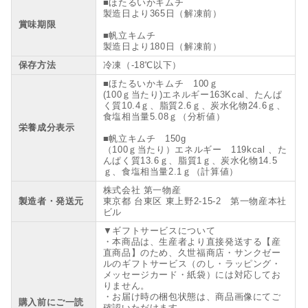
■ほたるいかキムチ
製造日より365日（解凍前）
賞味期限
■帆立キムチ
製造日より180日（解凍前）
保存方法
冷凍（-18℃以下）
■ほたるいかキムチ 100ｇ
(100ｇ当たり)エネルギー163Kcal、たんぱ
く質10.4ｇ、脂質2.6ｇ、炭水化物24.6ｇ、
食塩相当量5.08ｇ（分析値）
栄養成分表示
■帆立キムチ 150g
（100ｇ当たり）エネルギー 119kcal 、た
んぱく質13.6ｇ、脂質1ｇ、炭水化物14.5
ｇ、食塩相当量2.1ｇ（計算値）
株式会社 第一物産
製造者・発送元
東京都 台東区 東上野2-15-2 第一物産本社
ビル
▼ギフトサービスについて
・本商品は、生産者より直接発送する【産
直商品】のため、久世福商店・サンクゼー
ルのギフトサービス（のし・ラッピング・
メッセージカード・紙袋）には対応してお
りません。
・お届け時の梱包状態は、商品画像にてご
購入前にご一読
確認いただけます。