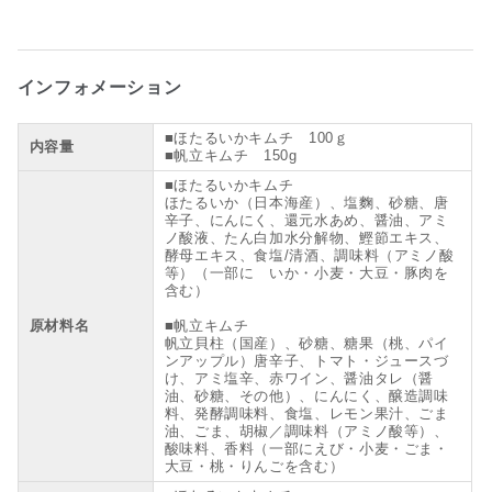
インフォメーション
■ほたるいかキムチ 100ｇ
内容量
■帆立キムチ 150g
■ほたるいかキムチ
ほたるいか（日本海産）、塩麴、砂糖、唐
辛子、にんにく、還元水あめ、醤油、アミ
ノ酸液、たん白加水分解物、鰹節エキス、
酵母エキス、食塩/清酒、調味料（アミノ酸
等）（一部に いか・小麦・大豆・豚肉を
含む）
原材料名
■帆立キムチ
帆立貝柱（国産）、砂糖、糖果（桃、パイ
ンアップル）唐辛子、トマト・ジュースづ
け、アミ塩辛、赤ワイン、醤油タレ（醤
油、砂糖、その他）、にんにく、醸造調味
料、発酵調味料、食塩、レモン果汁、ごま
油、ごま、胡椒／調味料（アミノ酸等）、
酸味料、香料（一部にえび・小麦・ごま・
大豆・桃・りんごを含む）