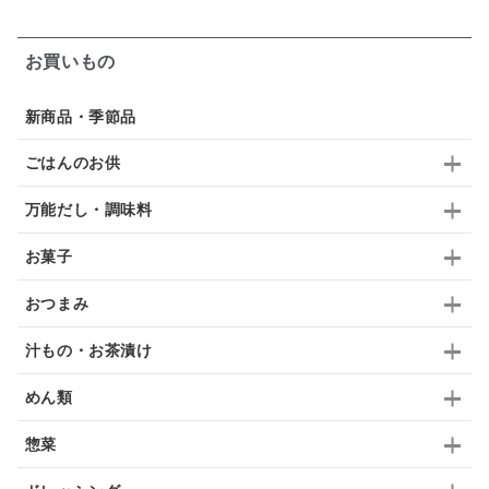
ガーリック
柚子
ハーブティー
つゆ
お買いもの
ドリンク
七味
わかめ
チップス
のり
新商品・季節品
ブランデー
生姜
鍋つゆ
飴
すき焼き
ごはんのお供
ふりかけ
いいづな
はちみつ
茶漬け
万能だし・調味料
抹茶
レトルト
究極
ノンアルコール
お菓子
九条ねぎ
焼酎
福松
混ぜご飯
くるみ
おつまみ
汁もの・お茶漬け
めん類
惣菜