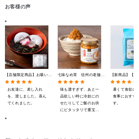
お客様の声
【店舗限定商品】お吸い物
七味なめ茸 信州の老舗
【新商品】【季
最中 もずくのおすまし
「八幡屋礒五郎」の七味唐
やしだし茶漬け
1食（6g）
辛子入り 130g
鯛だし 4食
お友達に、差し入れ
味も濃すぎず、あと一
暑くて食欲の
を、渡しました。喜ん
品欲しい時に冷奴にの
食事におすす
でくれました。
せたりしてご飯のお供
す。
にピタッタリで重宝し
ています。