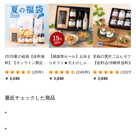
2026夏の福袋【送料無
【感謝祭セール】お決ま
至福の贅沢ごはんギフト
料】【オンライン限定】
りギフト★大人のしゃけ
【送料込/沖縄県送料別
【ポイントキャンペーン
しゃけめんたい入り【送
途】【化粧箱包装付/オ
(20件)
(246件)
(102件)
実施中】【のし・ラッピ
料込/沖縄県送料別途】
ライン限定】
￥ 4,080
￥ 3,880
￥ 3,980
ング・化粧箱詰め不可】
【化粧箱包装付】
最近チェックした商品