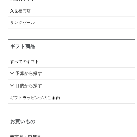
梅
レモン
ペースト
クランベリー
久世福商店
ガーリック
柚子
ハーブティー
つゆ
サンクゼール
ドリンク
七味
わかめ
チップス
のり
ギフト商品
ブランデー
生姜
鍋つゆ
飴
すき焼き
ふりかけ
いいづな
はちみつ
茶漬け
すべてのギフト
抹茶
レトルト
究極
ノンアルコール
予算から探す
目的から探す
九条ねぎ
焼酎
福松
混ぜご飯
くるみ
ギフトラッピングのご案内
お買いもの
新商品・季節品