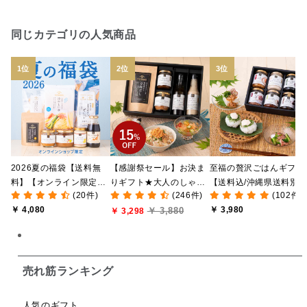
日本ワイン
野菜だし
チーズいか
同じカテゴリの人気商品
お米チップス
味噌汁
かりんとう
甘酒
あごだし
バナナミルク
りんご
骨せんべい
ドレッシング
珍味
おかず
ナイアガラ
和塩
混ぜご飯の素
マヨネーズ
せんべい
2026夏の福袋【送料無
【感謝祭セール】お決ま
至福の贅沢ごはんギフト
韓国
贅沢ごはん
おでん
吸い物
料】【オンライン限定】
りギフト★大人のしゃけ
【送料込/沖縄県送料別
(20件)
(246件)
(102件)
【ポイントキャンペーン
しゃけめんたい入り【送
途】【化粧箱包装付/オ
シードル
ごま
いわし
ミックス
芋
￥ 4,080
￥ 3,980
￥ 3,880
実施中】【のし・ラッピ
料込/沖縄県送料別途】
￥ 3,298
ライン限定】
ング・化粧箱詰め不可】
【化粧箱包装付】
スープ
クリームソース
季節限定
セット
佃煮
アップル
ジュース
パンにぬる
売れ筋ランキング
はちみつ茶
オレンジ
ナッツ
かつおだし
人気のギフト