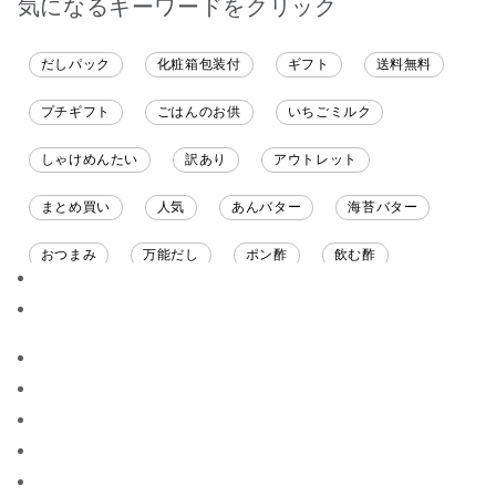
気になるキーワードをクリック
だしパック
化粧箱包装付
ギフト
送料無料
プチギフト
ごはんのお供
いちごミルク
しゃけめんたい
訳あり
アウトレット
まとめ買い
人気
あんバター
海苔バター
おつまみ
万能だし
ポン酢
飲む酢
ソース
限定
バナナチップス
スナック菓子
ジャム
調味料ギフト
国産
味噌
ワイン
パスタソース
醤油
バター
オールフルーツ
昆布だし
毎日だし
食塩無添加
なめ茸
トマトソース
ブルーベリー
チーズ
信州