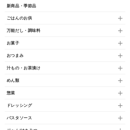
新商品・季節品
ブランデー
生姜
鍋つゆ
飴
すき焼き
ごはんのお供
ふりかけ
いいづな
はちみつ
茶漬け
万能だし・調味料
抹茶
レトルト
究極
ノンアルコール
お菓子
九条ねぎ
焼酎
福松
混ぜご飯
くるみ
おつまみ
汁もの・お茶漬け
めん類
惣菜
ドレッシング
パスタソース