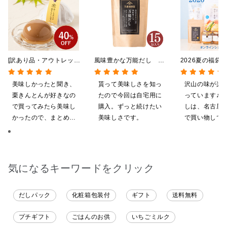
[訳あり品・アウトレット]
風味豊かな万能だし
2026夏の福袋
[賞味期限2026年09月09
120g（8g×15包）【だし
料】【オンライ
日]絹ごしなめらか 栗き
パック】
【ポイントキャ
美味しかったと聞き、
貰って美味しさを知っ
沢山の味が楽
んとんゼリー 81g【季節
施中】【のし・
栗きんとんが好きなの
たので今回は自宅用に
っています♪ 
限定】
グ・化粧箱詰め
で買ってみたら美味し
購入。ずっと続けたい
しは、名古屋
かったので、まとめ買
美味しさです。
で買い物してい
いしてしまいました
ても美味しく
てます。 これ
沢山の味楽しみ
気になるキーワードをクリック
だしパック
化粧箱包装付
ギフト
送料無料
プチギフト
ごはんのお供
いちごミルク