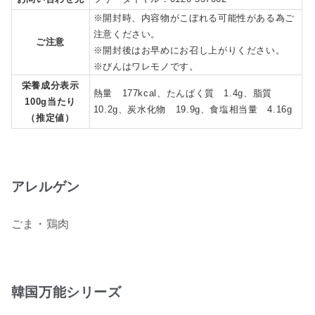
※開封時、内容物がこぼれる可能性がある為ご
注意ください。
ご注意
※開封後はお早めにお召し上がりください。
※びんはワレモノです。
栄養成分表示
熱量 177kcal、たんぱく質 1.4g、脂質
100g当たり
10.2g、炭水化物 19.9g、食塩相当量 4.16g
（推定値）
アレルゲン
ごま・鶏肉
韓国万能シリーズ