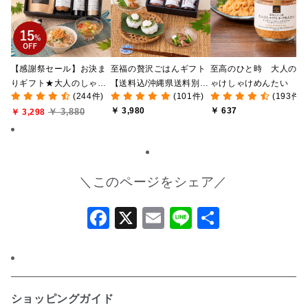
【感謝祭セール】お決ま
至福の贅沢ごはんギフト
至高のひと時 大人のし
りギフト★大人のしゃけ
【送料込/沖縄県送料別
ゃけしゃけめんたい
(244件)
(101件)
(193件)
しゃけめんたい入り【送
途】【化粧箱包装付/オン
80g【鮭ほぐし・フレー
￥ 3,980
￥ 637
￥ 3,880
料込/沖縄県送料別途】
￥ 3,298
ライン限定】
ク】
【化粧箱包装付】
＼このページをシェア／
Facebook
X
Email
Line
共
有
ショッピングガイド