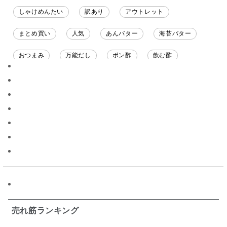
しゃけめんたい
訳あり
アウトレット
まとめ買い
人気
あんバター
海苔バター
おつまみ
万能だし
ポン酢
飲む酢
ソース
限定
バナナチップス
スナック菓子
ジャム
調味料ギフト
国産
味噌
ワイン
パスタソース
醤油
バター
オールフルーツ
昆布だし
毎日だし
食塩無添加
なめ茸
トマトソース
ブルーベリー
チーズ
信州
日本ワイン
野菜だし
チーズいか
お米チップス
味噌汁
かりんとう
甘酒
売れ筋ランキング