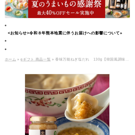
<お知らせ>令和８年熊本地震に伴うお届けへの影響について»
ホーム
»
eギフト 商品一覧
» 香味万能ねぎ塩だれ 130g【韓国風調味料】