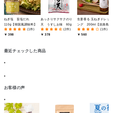
ねぎ塩 旨塩だれ
あっさりサクサクのり
生姜香る 玉ねぎドレッ
110g【韓国風調味料】
天 うすしお味 60g
ング 200ml【淡路島産
(1件)
(2件)
(1件)
の生玉ねぎ使用】
￥ 398
￥ 378
￥ 560
最近チェックした商品
お客様の声