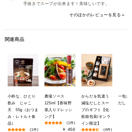
手抜きでスープが出来ます！美味しいです。
そのほかのレビューを見る
関連商品
小粋な、ひとり
農場ソース
からだを気遣う
一包だ
飲み じゃこ
125ml【香味野
減塩だしとスー
だし 8
天 55g（おつま
菜入りドレッシ
プのギフト【化
み・レトルト食
ング】
粧箱包装/オンラ
品）
(1件)
イン限定】
￥ 450
(1件)
(4件)