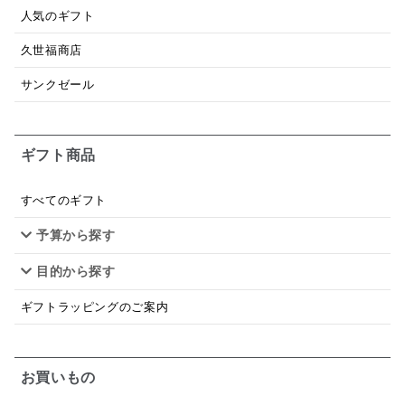
あごだし
バナナミルク
りんご
骨せんべい
人気のギフト
ドレッシング
珍味
おかず
ナイアガラ
久世福商店
和塩
混ぜご飯の素
マヨネーズ
せんべい
サンクゼール
韓国
贅沢ごはん
おでん
吸い物
ギフト商品
シードル
ごま
いわし
ミックス
芋
スープ
クリームソース
季節限定
セット
すべてのギフト
予算から探す
佃煮
アップル
ジュース
パンにぬる
目的から探す
はちみつ茶
オレンジ
ナッツ
かつおだし
ギフトラッピングのご案内
梅
レモン
ペースト
クランベリー
ガーリック
柚子
ハーブティー
つゆ
お買いもの
ドリンク
七味
わかめ
チップス
のり