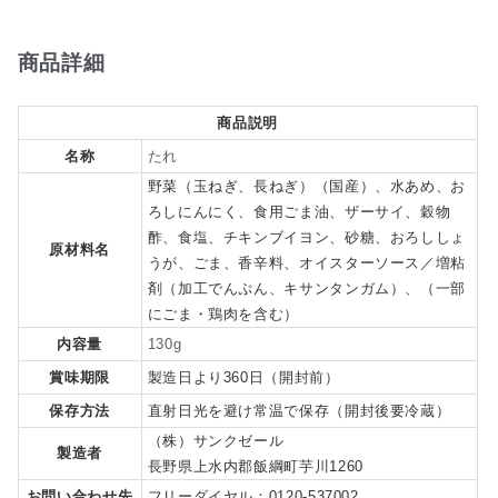
商品詳細
商品説明
名称
たれ
野菜（玉ねぎ、長ねぎ）（国産）、水あめ、お
ろしにんにく、食用ごま油、ザーサイ、穀物
酢、食塩、チキンブイヨン、砂糖、おろししょ
原材料名
うが、ごま、香辛料、オイスターソース／増粘
剤（加工でんぷん、キサンタンガム）、（一部
にごま・鶏肉を含む）
内容量
130g
賞味期限
製造日より360日（開封前）
保存方法
直射日光を避け常温で保存（開封後要冷蔵）
（株）サンクゼール
製造者
長野県上水内郡飯綱町芋川1260
お問い合わせ先
フリーダイヤル：0120-537002