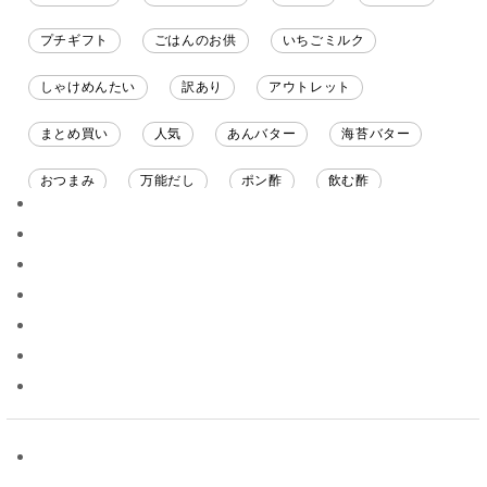
プチギフト
ごはんのお供
いちごミルク
しゃけめんたい
訳あり
アウトレット
まとめ買い
人気
あんバター
海苔バター
おつまみ
万能だし
ポン酢
飲む酢
ソース
限定
バナナチップス
スナック菓子
ジャム
調味料ギフト
国産
味噌
ワイン
パスタソース
醤油
バター
オールフルーツ
昆布だし
毎日だし
食塩無添加
なめ茸
トマトソース
ブルーベリー
チーズ
信州
日本ワイン
野菜だし
チーズいか