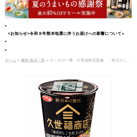
<お知らせ>令和８年熊本地震に伴うお届けへの影響について»
ホーム
»
麺類 商品一覧
» サッポロ一番 久世福商店監修 「毎日だし」で仕上げた 和風醤油らーめん かつお節付