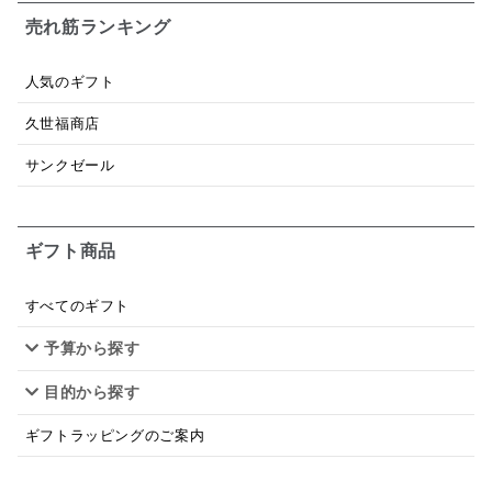
お米チップス
味噌汁
かりんとう
甘酒
売れ筋ランキング
あごだし
バナナミルク
りんご
骨せんべい
人気のギフト
ドレッシング
珍味
おかず
ナイアガラ
久世福商店
和塩
混ぜご飯の素
マヨネーズ
せんべい
サンクゼール
韓国
贅沢ごはん
おでん
吸い物
ギフト商品
シードル
ごま
いわし
ミックス
芋
スープ
クリームソース
季節限定
セット
すべてのギフト
予算から探す
佃煮
アップル
ジュース
パンにぬる
目的から探す
はちみつ茶
オレンジ
ナッツ
かつおだし
ギフトラッピングのご案内
梅
レモン
ペースト
クランベリー