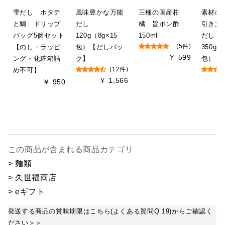
雫だし ホタテ
風味豊かな万能
三種の国産柑
素材の
と鯛 ドリップ
だし
橘 旨ポン酢
引き立
バッグ5個セット
120g（8g×15
150ml
だし
【のし・ラッピ
包）【だしパッ
(5件)
350g（
￥ 599
ング・化粧箱詰
ク】
包）
め不可】
(12件)
￥ 1,566
￥ 950
この商品が含まれる商品カテゴリ
> 麺類
> 久世福商店
> eギフト
発送する商品の賞味期限はこちら(よくある質問Q.19)からご確認く
ださい＞＞