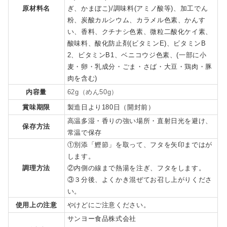
原材料名
ぎ、かまぼこ)/調味料(アミノ酸等)、加工でん
粉、炭酸カルシウム、カラメル色素、かんす
い、香料、クチナシ色素、微粒二酸化ケイ素、
酸味料、酸化防止剤(ビタミンE)、ビタミンB
2、ビタミンB1、ベニコウジ色素、(一部に小
麦・卵・乳成分・ごま・さば・大豆・鶏肉・豚
肉を含む)
内容量
62g（めん50g）
賞味期限
製造日より180日（開封前）
高温多湿・香りの強い場所・直射日光を避け、
保存方法
常温で保存
①別添「鰹節」を取って、フタを矢印まではが
します。
調理方法
②内側の線まで熱湯を注ぎ、フタをします。
③３分後、よくかき混ぜてお召し上がりくださ
い。
使用上の注意
やけどにご注意ください。
サンヨー食品株式会社