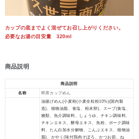
カップの底までよく混ぜてお召し上がりください。
必要なお湯の目安量 320ml
商品説明
商品説明
名称
即席カップめん
油揚げめん(小麦粉(小麦全粒粉10%)(国内製
造)、植物油脂、食塩、粉末卵)、スープ(食塩、
糖類、魚介調味料、しょうゆ、チキン調味料、
チキンエキス、酵母エキス、魚粉、ポーク調味
料、たん白加水分解物、こんぶエキス、植物油
脂)、かやく(味付鶏肉そぼろ、かつお節、ね