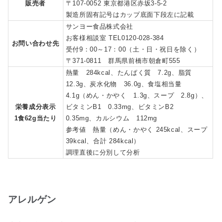
販売者
〒107-0052 東京都港区赤坂3-5-2
製造所固有記号はカップ底面下段左に記載
サンヨー食品株式会社
お客様相談室 TEL0120-028-384
お問い合わせ先
受付9：00～17：00（土・日・祝日を除く）
〒371-0811 群馬県前橋市朝倉町555
熱量 284kcal、たんぱく質 7.2g、脂質
12.3g、炭水化物 36.0g、食塩相当量
4.1g（めん・かやく 1.3g、スープ 2.8g）、
栄養成分表示
ビタミンB1 0.33mg、ビタミンB2
1食62g当たり
0.35mg、カルシウム 112mg
参考値 熱量（めん・かやく 245kcal、スープ
39kcal、合計 284kcal）
調理直後に分別して分析
アレルゲン