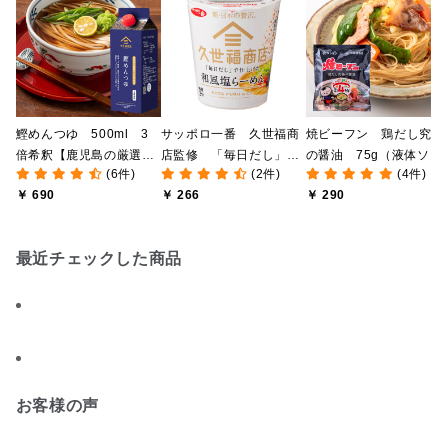
鰹めんつゆ 500ml 3
サッポロ一番 久世福商
焼ビーフン 鶏だし究極
倍希釈【鹿児島の厳選か
店監修 「毎日だし」で
の醤油 75g（液体ソー
(6件)
(2件)
(4件)
つお節 使用】
仕上げた 和風塩らーめ
ス付き）
￥ 690
￥ 266
￥ 290
ん かつお節付
最近チェックした商品
お客様の声