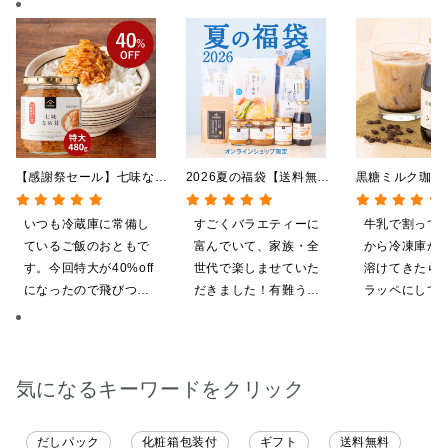
【感謝祭セール】七味なめ
2026夏の福袋【送料無
黒糖ミルク珈
茸 480g（特大）（八幡
料】【オンライン限定】
275ml （ド
屋礒五郎の七味唐辛子入
【ポイントキャンペーン実
希釈タイプ）
いつも冷蔵庫に常備し
すごくバラエティーに
牛乳で割って
り）
施中】【のし・ラッピン
ているご飯のおともで
富んでいて、家族・全
から冷凍庫か
グ・化粧箱詰め不可】
す。今回特大が40%off
世代で楽しませていた
溶けてきたら
になったので飛びつき
だきました！有難うご
ラッペにして
ました。送料を無料に
ざいます。
ます
したくて初めての商品
も購入しました。いた
だくのが楽しみです
気になるキーワードをクリック
だしパック
化粧箱包装付
ギフト
送料無料