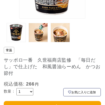
常温
サッポロ一番 久世福商店監修 「毎日だ
し」で仕上げた 和風醤油らーめん かつお
節付
税込価格:
266
数量：
お気に入りに追加