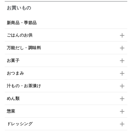
ガーリック
柚子
ハーブティー
つゆ
お買いもの
ドリンク
七味
わかめ
チップス
のり
新商品・季節品
ブランデー
生姜
鍋つゆ
飴
すき焼き
ごはんのお供
ふりかけ
いいづな
はちみつ
茶漬け
万能だし・調味料
抹茶
レトルト
究極
ノンアルコール
お菓子
九条ねぎ
焼酎
福松
混ぜご飯
くるみ
おつまみ
汁もの・お茶漬け
めん類
惣菜
ドレッシング