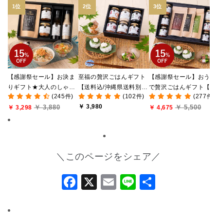
【感謝祭セール】お決ま
至福の贅沢ごはんギフト
【感謝祭セール】おうち
りギフト★大人のしゃけ
【送料込/沖縄県送料別
で贅沢ごはんギフト【送
(245件)
(102件)
(277件)
しゃけめんたい入り【送
途】【化粧箱包装付/オン
料無料/沖縄県送料別途
￥ 3,980
￥ 3,880
￥ 5,500
料込/沖縄県送料別途】
￥ 3,298
ライン限定】
【化粧箱包装付/オンラ
￥ 4,675
【化粧箱包装付】
ン限定】
＼このページをシェア／
Facebook
X
Email
Line
共
有