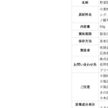
名称
野菜
小麦
原材料名
ング
ノ酸
内容量
50g
賞味期限
製造
保存方法
直射
有限
製造者
広島
株式
お問い合わせ先
長野
フリー
※開
※製
ご注意
※製
きの
※本
栄養成分表示
エネル