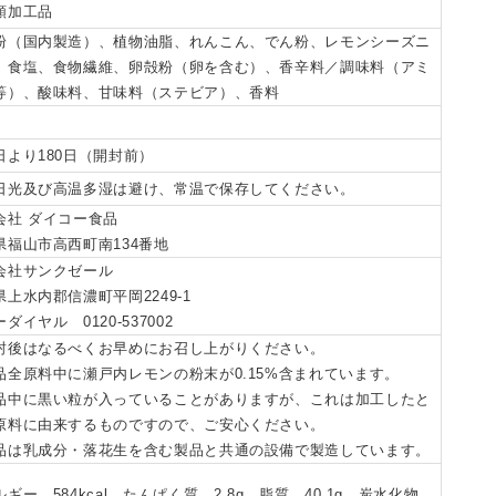
類加工品
粉（国内製造）、植物油脂、れんこん、でん粉、レモンシーズニ
、食塩、食物繊維、卵殻粉（卵を含む）、香辛料／調味料（アミ
等）、酸味料、甘味料（ステビア）、香料
日より180日（開封前）
日光及び高温多湿は避け、常温で保存してください。
会社 ダイコー食品
県福山市高西町南134番地
会社サンクゼール
県上水内郡信濃町平岡2249-1
ダイヤル 0120-537002
封後はなるべくお早めにお召し上がりください。
品全原料中に瀬戸内レモンの粉末が0.15%含まれています。
品中に黒い粒が入っていることがありますが、これは加工したと
原料に由来するものですので、ご安心ください。
品は乳成分・落花生を含む製品と共通の設備で製造しています。
ギー 584kcal、たんぱく質 2.8g、脂質 40.1g、炭水化物