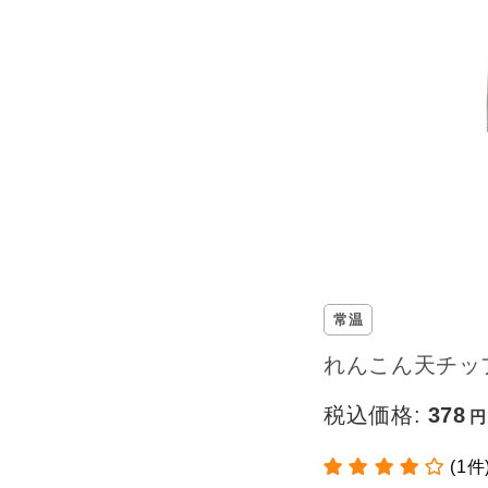
常温
れんこん天チッ
税込価格:
378
(1件