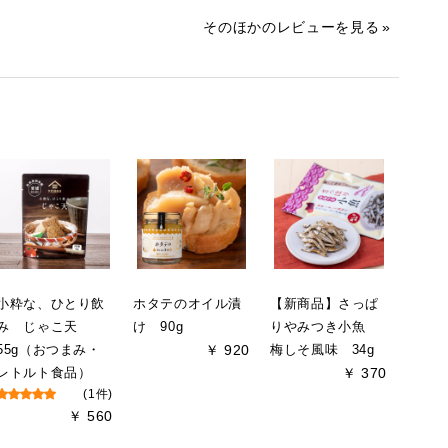
そのほかのレビューを見る
小粋な、ひとり飲
ホタテのオイル漬
【新商品】さっぱ
み じゃこ天
け 90g
りやみつき小魚
55g（おつまみ・
￥ 920
梅しそ風味 34g
レトルト食品）
￥ 370
(1件)
￥ 560