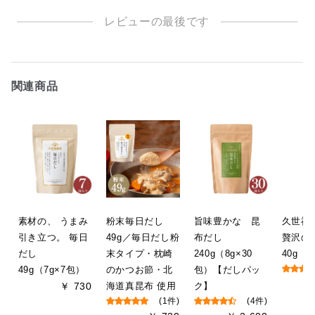
レビューの最後です
関連商品
素材の、 うまみ
粉末毎日だし
旨味豊かな 昆
久世
引き立つ。 毎日
49g／毎日だし粉
布だし
贅沢
だし
末タイプ・枕崎
240g（8g×30
40g（
49g（7g×7包）
のかつお節・北
包）【だしパッ
￥ 730
海道真昆布 使用
ク】
(1件)
(4件)