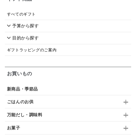
シードル
ごま
いわし
ミックス
芋
スープ
クリームソース
季節限定
セット
すべてのギフト
予算から探す
佃煮
アップル
ジュース
パンにぬる
目的から探す
はちみつ茶
オレンジ
ナッツ
かつおだし
ギフトラッピングのご案内
梅
レモン
ペースト
クランベリー
ガーリック
柚子
ハーブティー
つゆ
お買いもの
ドリンク
七味
わかめ
チップス
のり
新商品・季節品
ブランデー
生姜
鍋つゆ
飴
すき焼き
ごはんのお供
ふりかけ
いいづな
はちみつ
茶漬け
万能だし・調味料
抹茶
レトルト
究極
ノンアルコール
お菓子
九条ねぎ
焼酎
福松
混ぜご飯
くるみ