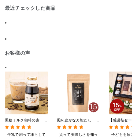
最近チェックした商品
お客様の声
黒糖ミルク珈琲の素
風味豊かな万能だし
【感謝祭セール
275ml （ドリンクベース／
120g（8g×15包）【だし
贅沢ごはんギフ
希釈タイプ）
パック】
料/沖縄県送料
牛乳で割って凍らして
貰って美味しさを知っ
子どもを預け