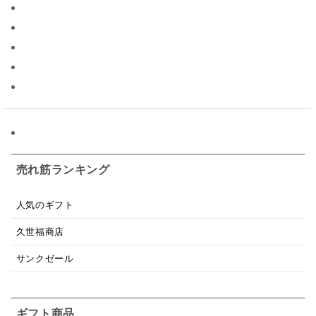
ジャム
調味料ギフト
国産
味噌
ワイン
パスタソース
醤油
バター
オールフルーツ
昆布だし
毎日だし
食塩無添加
なめ茸
トマトソース
ブルーベリー
チーズ
信州
日本ワイン
野菜だし
チーズいか
お米チップス
味噌汁
かりんとう
甘酒
売れ筋ランキング
あごだし
バナナミルク
りんご
骨せんべい
人気のギフト
ドレッシング
珍味
おかず
ナイアガラ
久世福商店
和塩
混ぜご飯の素
マヨネーズ
せんべい
サンクゼール
韓国
贅沢ごはん
おでん
吸い物
ギフト商品