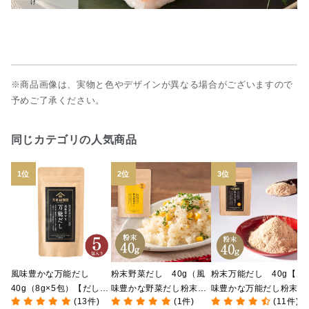
※商品画像は、実物と色やデザインが異なる場合がございますので
予めご了承ください。
同じカテゴリの人気商品
風味豊かな万能だし
粉末野菜だし 40g（風
粉末万能だし 40g【風
40g（8g×5包）【だしパ
味豊かな野菜だし粉末タ
味豊かな万能だし粉末タ
(13件)
(1件)
(11件)
ック】
イプ）
イプ】