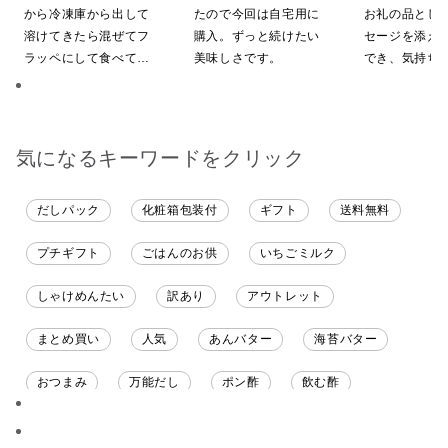
粧箱包装付/オ
から冷凍庫から出して
たので今回は自宅用に
お礼の品とし
定】
溶けてきたら混ぜてフ
購入。ずっと続けたい
セージを添え
ラッペにして食べてい
美味しさです。
でき、気持ち
ます
やすいと感じ
気になるキーワードをクリック
だしパック
化粧箱包装付
ギフト
送料無料
プチギフト
ごはんのお供
いちごミルク
しゃけめんたい
訳あり
アウトレット
まとめ買い
人気
あんバター
海苔バター
おつまみ
万能だし
ポン酢
飲む酢
ソース
限定
バナナチップス
スナック菓子