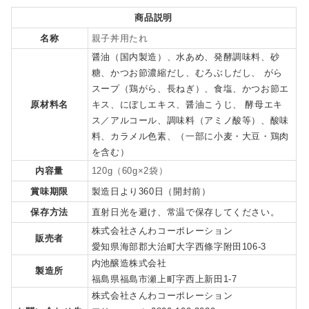
商品説明
名称
親子丼用たれ
醤油（国内製造）、水あめ、発酵調味料、砂
糖、かつお節濃縮だし、むろぶしだし、 がら
スープ（鶏がら、長ねぎ）、食塩、かつお節エ
原材料名
キス、にぼしエキス、醤油こうじ、 酵母エキ
ス／アルコール、調味料（アミノ酸等）、酸味
料、カラメル色素、（一部に小麦・大豆・鶏肉
を含む）
内容量
120g（60g×2袋）
賞味期限
製造日より360日（開封前）
保存方法
直射日光を避け、常温で保存してください。
株式会社さんわコーポレーション
販売者
愛知県海部郡大治町大字西條字附田106-3
内池醸造株式会社
製造所
福島県福島市瀬上町字西上新田1-7
株式会社さんわコーポレーション