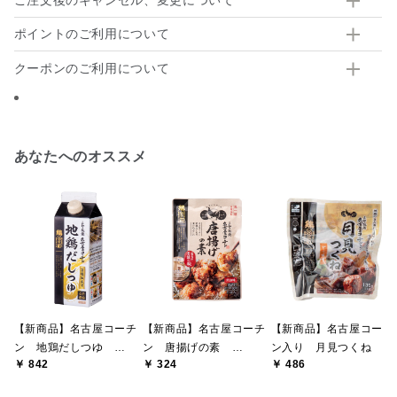
ポイントのご利用について
クーポンのご利用について
あなたへのオススメ
【新商品】名古屋コーチ
【新商品】名古屋コーチ
【新商品】名古屋コーチ
ン 地鶏だしつゆ
ン 唐揚げの素
ン入り 月見つくね ど
￥ 842
￥ 324
￥ 486
500ml
100g（50g×2袋）
て味噌 135g