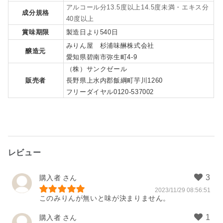
アルコール分13.5度以上14.5度未満・エキス分
成分規格
40度以上
賞味期限
製造日より540日
みりん屋 杉浦味醂株式会社
醸造元
愛知県碧南市弥生町4-9
（株）サンクゼール
販売者
長野県上水内郡飯綱町芋川1260
フリーダイヤル0120-537002
レビュー
購入者
2023/11/29 08:56:51
このみりんが無いと味が決まりません。
購入者