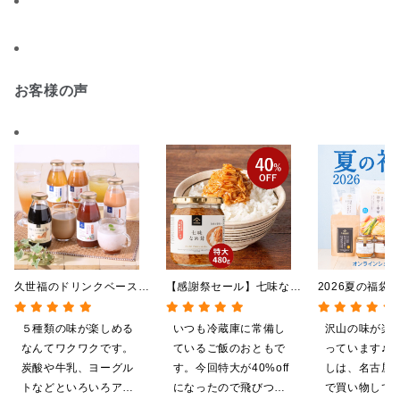
お客様の声
久世福のドリンクベース
【感謝祭セール】七味なめ
2026夏の福袋
全5種飲み比べまとめ買
茸 480g（特大）（八幡
料】【オンライ
い 5本入（ドリンクベー
屋礒五郎の七味唐辛子入
【ポイントキャ
５種類の味が楽しめる
いつも冷蔵庫に常備し
沢山の味が楽
ス／希釈タイプ）
り）
施中】【のし・
なんてワクワクです。
ているご飯のおともで
っています♪ 
グ・化粧箱詰め
炭酸や牛乳、ヨーグル
す。今回特大が40%off
しは、名古屋
トなどといろいろアレ
になったので飛びつき
で買い物してい