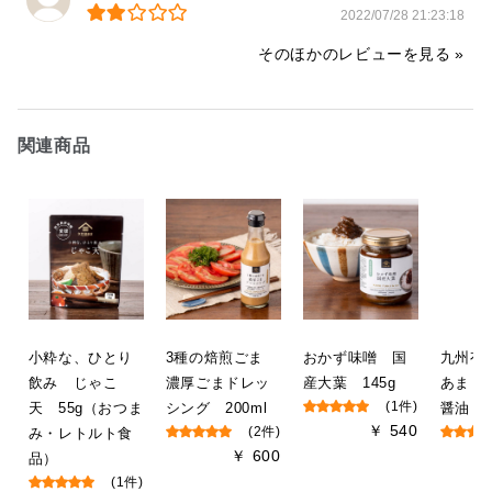
2022/07/28 21:23:18
そのほかのレビューを見る
関連商品
小粋な、ひとり
3種の焙煎ごま
おかず味噌 国
九州有
飲み じゃこ
濃厚ごまドレッ
産大葉 145g
あまく
天 55g（おつま
シング 200ml
(1件)
醤油 4
￥ 540
み・レトルト食
(2件)
￥ 600
品）
(1件)