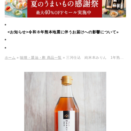
<お知らせ>令和８年熊本地震に伴うお届けへの影響について»
ホーム
»
味噌・醤油・酢 商品一覧
» 三河仕込 純米本みりん 1年熟成 400ml