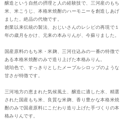
醸造という自然の摂理と人の経験技で、三河産のもち
米、米こうじ、本格米焼酎のハーモニーを創造しあげ
ました。絶品の代物です。
創業以来伝統の製法、おじいさんのレシピの再現で１
年の歳月をかけ、元来の本みりんが、今蘇りました。
国産原料のもち米・米麹、三河仕込みの一番の特徴で
ある本格米焼酎のみで造り上げた本格みりん。
琥珀色で、すっきりとしたメープルシロップのような
甘さが特徴です。
三河地方の恵まれた気候風土、醸造に適した水、精選
された国産もち米、良質な米麹、香り豊かな本格米焼
酎のみで国産原料にこだわり造り上げた手づくりの本
格みりんです。