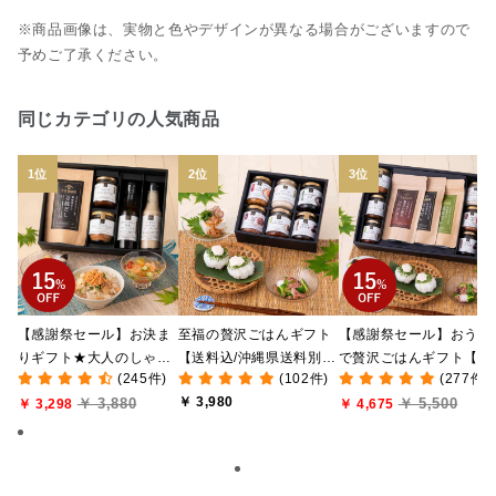
※商品画像は、実物と色やデザインが異なる場合がございますので
予めご了承ください。
同じカテゴリの人気商品
【感謝祭セール】お決ま
至福の贅沢ごはんギフト
【感謝祭セール】おうち
りギフト★大人のしゃけ
【送料込/沖縄県送料別
で贅沢ごはんギフト【送
(245件)
(102件)
(277件)
しゃけめんたい入り【送
途】【化粧箱包装付/オン
料無料/沖縄県送料別途
￥ 3,980
￥ 3,880
￥ 5,500
料込/沖縄県送料別途】
￥ 3,298
ライン限定】
【化粧箱包装付/オンラ
￥ 4,675
【化粧箱包装付】
ン限定】