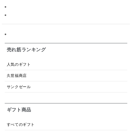
昆布だし
毎日だし
食塩無添加
なめ茸
トマトソース
ブルーベリー
チーズ
信州
日本ワイン
野菜だし
チーズいか
お米チップス
味噌汁
かりんとう
甘酒
売れ筋ランキング
あごだし
バナナミルク
りんご
骨せんべい
人気のギフト
ドレッシング
珍味
おかず
ナイアガラ
久世福商店
和塩
混ぜご飯の素
マヨネーズ
せんべい
サンクゼール
韓国
贅沢ごはん
おでん
吸い物
ギフト商品
シードル
ごま
いわし
ミックス
芋
スープ
クリームソース
季節限定
セット
すべてのギフト