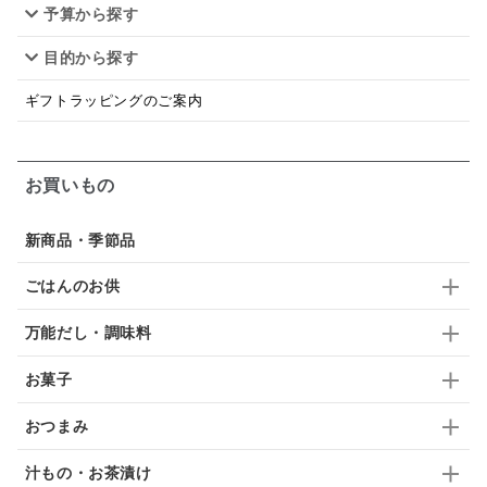
予算から探す
佃煮
アップル
ジュース
パンにぬる
目的から探す
はちみつ茶
オレンジ
ナッツ
かつおだし
ギフトラッピングのご案内
梅
レモン
ペースト
クランベリー
ガーリック
柚子
ハーブティー
つゆ
お買いもの
ドリンク
七味
わかめ
チップス
のり
新商品・季節品
ブランデー
生姜
鍋つゆ
飴
すき焼き
ごはんのお供
ふりかけ
いいづな
はちみつ
茶漬け
万能だし・調味料
抹茶
レトルト
究極
ノンアルコール
お菓子
九条ねぎ
焼酎
福松
混ぜご飯
くるみ
おつまみ
汁もの・お茶漬け