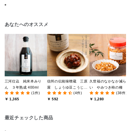
あなたへのオススメ
三河仕込 純米本みり
信州の伝統味噌蔵 三原
久世福のなかなか減らな
ん ３年熟成 400ml
屋 しょうゆ豆こうじ
い やみつき柿の種
(1件)
(4件)
(38件)
140g
360ｇ
￥ 1,365
￥ 592
￥ 1,280
最近チェックした商品