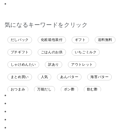
ンジしたいと思います
ました。送料を無料に
ても美味しく
したくて初めての商品
てます。 これ
も購入しました。いた
沢山の味楽しみ
だくのが楽しみです
気になるキーワードをクリック
だしパック
化粧箱包装付
ギフト
送料無料
プチギフト
ごはんのお供
いちごミルク
しゃけめんたい
訳あり
アウトレット
まとめ買い
人気
あんバター
海苔バター
おつまみ
万能だし
ポン酢
飲む酢
ソース
限定
バナナチップス
スナック菓子
ジャム
調味料ギフト
国産
味噌
ワイン
パスタソース
醤油
バター
オールフルーツ