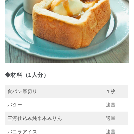
◆材料（1人分）
食パン厚切り
１枚
バター
適量
三河仕込み純米本みりん
適量
バニラアイス
適量