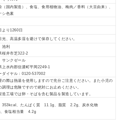
粉（国内製造）、食塩、食用植物油、梅肉／香料（大豆由来）、
ナシ色素
より1260日
日光、高温多湿を避けて保存してください。
）池利
桜井市芝322-2
）サンクゼール
県上水内郡信濃町平岡2249-1
ダイヤル：0120-537002
理の際は熱湯を使用しますので充分ご注意ください。また小児の
の調理は危険ですので絶対にお止めください。
製造工場では卵・そばを含む製品を製造しています。
353kcal、たんぱく質 11.1g、脂質 2.2g、炭水化物
2g、食塩相当量 4.2g