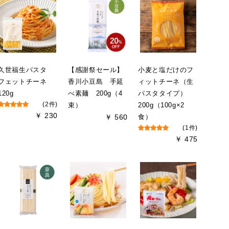
久世福生パスタ
【感謝祭セール】
小麦と塩だけのフ
フェットチーネ
香川小豆島 手延
ィットチーネ（生
120g
べ素麺 200g（4
パスタタイプ）
(2件)
束）
200g（100g×2
￥ 230
￥ 560
食）
(1件)
￥ 475