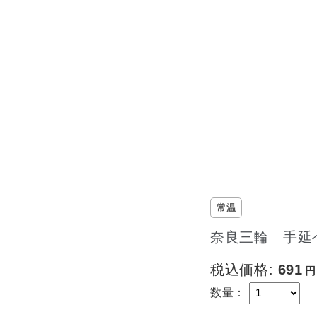
常温
奈良三輪 手延べ
税込価格:
691
数量：