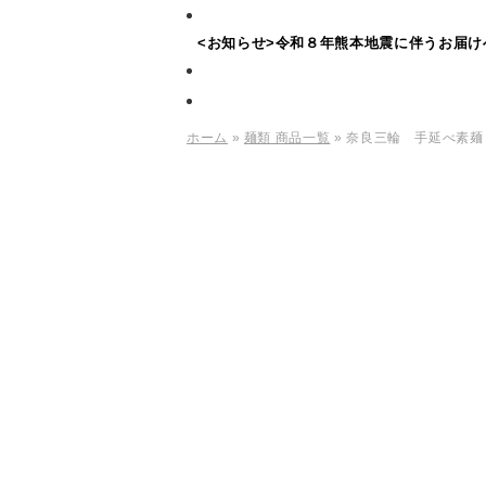
<お知らせ>令和８年熊本地震に伴うお届け
ホーム
»
麺類 商品一覧
» 奈良三輪 手延べ素麺