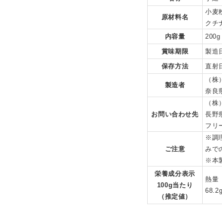
小麦
原材料名
クチ
内容量
200g
賞味期限
製造日
保存方法
直射
（株
製造者
奈良県
（株
お問い合わせ先
長野
フリー
※調
ご注意
みで
※本
栄養成分表示
熱量 
100g当たり
68.
（推定値）