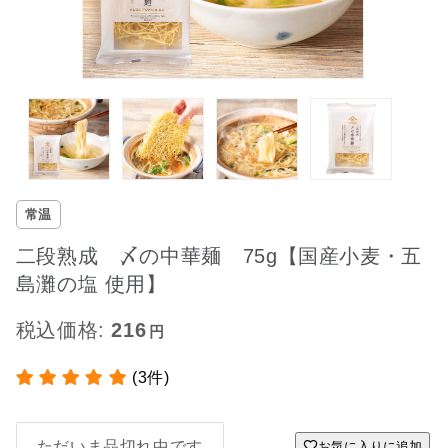
常温
二段熟成 〆の中華麺 75g【国産小麦・五
島灘の塩 使用】
税込価格:
216
(3件)
ただいま品切れ中です
お気に入りに追加