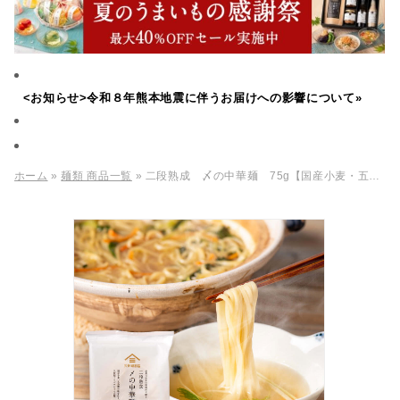
<お知らせ>令和８年熊本地震に伴うお届けへの影響について»
ホーム
»
麺類 商品一覧
» 二段熟成 〆の中華麺 75g【国産小麦・五島灘の塩 使用】