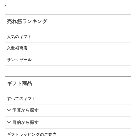
日本ワイン
野菜だし
チーズいか
お米チップス
味噌汁
かりんとう
甘酒
売れ筋ランキング
あごだし
バナナミルク
りんご
骨せんべい
人気のギフト
ドレッシング
珍味
おかず
ナイアガラ
久世福商店
和塩
混ぜご飯の素
マヨネーズ
せんべい
サンクゼール
韓国
贅沢ごはん
おでん
吸い物
ギフト商品
シードル
ごま
いわし
ミックス
芋
スープ
クリームソース
季節限定
セット
すべてのギフト
予算から探す
佃煮
アップル
ジュース
パンにぬる
目的から探す
はちみつ茶
オレンジ
ナッツ
かつおだし
ギフトラッピングのご案内