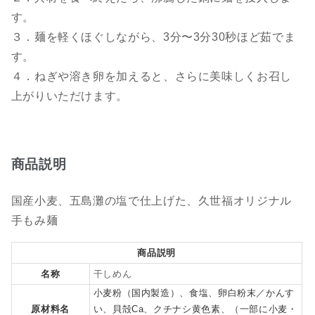
す。
３．麺を軽くほぐしながら、3分〜3分30秒ほど茹でま
す。
４．ねぎや溶き卵を加えると、さらに美味しくお召し
上がりいただけます。
商品説明
国産小麦、五島灘の塩で仕上げた、久世福オリジナル
手もみ麺
商品説明
名称
干しめん
小麦粉（国内製造）、食塩、卵白粉末／かんす
原材料名
い、貝殻Ca、クチナシ黄色素、（一部に小麦・