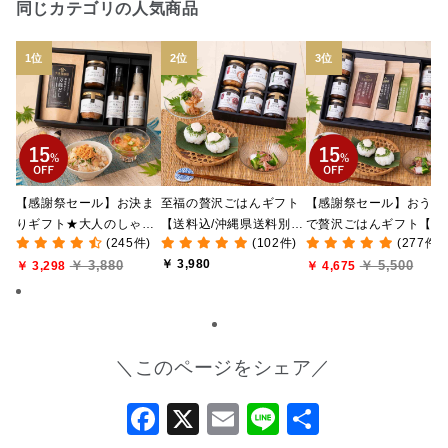
同じカテゴリの人気商品
【感謝祭セール】お決ま
至福の贅沢ごはんギフト
【感謝祭セール】おうち
りギフト★大人のしゃけ
【送料込/沖縄県送料別
で贅沢ごはんギフト【送
(245件)
(102件)
(277件)
しゃけめんたい入り【送
途】【化粧箱包装付/オン
料無料/沖縄県送料別途
￥ 3,980
￥ 3,880
￥ 5,500
料込/沖縄県送料別途】
￥ 3,298
ライン限定】
【化粧箱包装付/オンラ
￥ 4,675
【化粧箱包装付】
ン限定】
＼このページをシェア／
Facebook
X
Email
Line
共
有