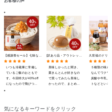
お客様の声
【感謝祭セール】七味なめ
[訳あり品・アウトレット]
久世福のドリン
茸 480g（特大）（八幡
[賞味期限2026年09月09
全5種飲み比べ
屋礒五郎の七味唐辛子入
日]絹ごしなめらか 栗き
い 5本入（ド
いつも冷蔵庫に常備し
美味しかったと聞き、
５種類の味が
り）
んとんゼリー 81g【季節
ス／希釈タイプ
ているご飯のおともで
栗きんとんが好きなの
なんてワクワ
限定】
す。今回特大が40%off
で買ってみたら美味し
炭酸や牛乳、
になったので飛びつき
かったので、まとめ買
トなどといろ
ました。送料を無料に
いしてしまいました
ンジしたいと
したくて初めての商品
も購入しました。いた
だくのが楽しみです
気になるキーワードをクリック