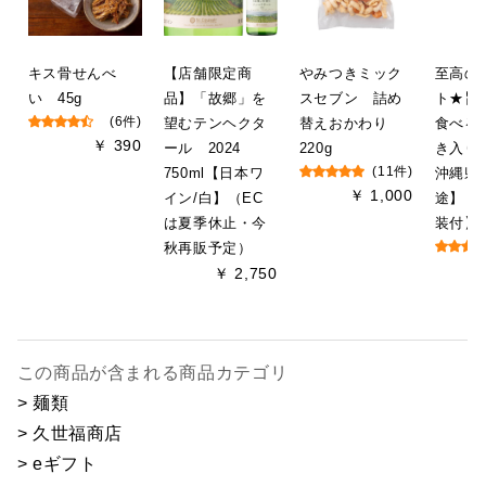
キス骨せんべ
【店舗限定商
やみつきミック
至高の
い 45g
品】「故郷」を
スセブン 詰め
ト★旨
(6件)
望むテンヘクタ
替えおかわり
食べる
￥ 390
ール 2024
220g
き入り
750ml【日本ワ
(11件)
沖縄県
￥ 1,000
イン/白】（EC
途】【
は夏季休止・今
装付】
秋再販予定）
￥ 2,750
この商品が含まれる商品カテゴリ
> 麺類
> 久世福商店
> eギフト