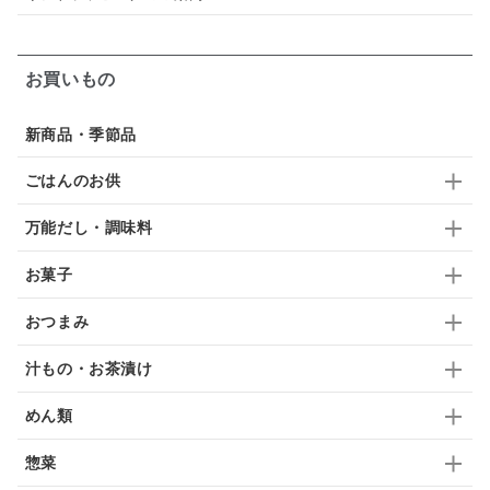
梅
レモン
ペースト
クランベリー
ガーリック
柚子
ハーブティー
つゆ
お買いもの
ドリンク
七味
わかめ
チップス
のり
新商品・季節品
ブランデー
生姜
鍋つゆ
飴
すき焼き
ごはんのお供
ふりかけ
いいづな
はちみつ
茶漬け
万能だし・調味料
抹茶
レトルト
究極
ノンアルコール
お菓子
九条ねぎ
焼酎
福松
混ぜご飯
くるみ
おつまみ
汁もの・お茶漬け
めん類
惣菜