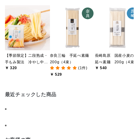
【季節限定】二段熟成・
奈良三輪 手延べ素麺
長崎島原 国産小麦の手
手もみ製法 冷やし中
200g（4束）
延べ素麺 200g（4束）
￥ 320
(1件)
￥ 540
華 120g 1食分（めん
￥ 529
75ｇ・スープ45ｇ）
最近チェックした商品