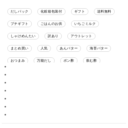
だしパック
化粧箱包装付
ギフト
送料無料
プチギフト
ごはんのお供
いちごミルク
しゃけめんたい
訳あり
アウトレット
まとめ買い
人気
あんバター
海苔バター
おつまみ
万能だし
ポン酢
飲む酢
ソース
限定
バナナチップス
スナック菓子
ジャム
調味料ギフト
国産
味噌
ワイン
パスタソース
醤油
バター
オールフルーツ
昆布だし
毎日だし
食塩無添加
なめ茸
トマトソース
ブルーベリー
チーズ
信州