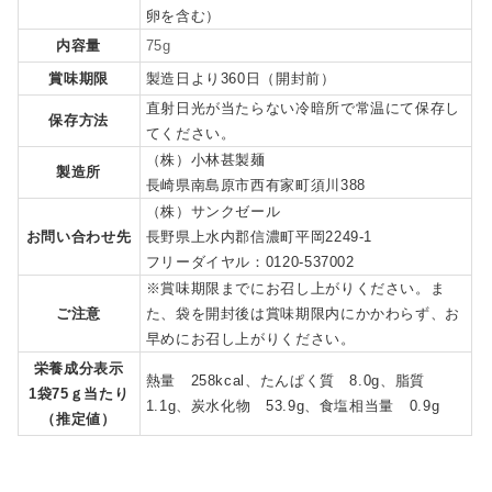
卵を含む）
内容量
75g
賞味期限
製造日より360日（開封前）
直射日光が当たらない冷暗所で常温にて保存し
保存方法
てください。
（株）小林甚製麺
製造所
長崎県南島原市西有家町須川388
（株）サンクゼール
お問い合わせ先
長野県上水内郡信濃町平岡2249-1
フリーダイヤル：0120-537002
※賞味期限までにお召し上がりください。ま
ご注意
た、袋を開封後は賞味期限内にかかわらず、お
早めにお召し上がりください。
栄養成分表示
熱量 258kcal、たんぱく質 8.0g、脂質
1袋75ｇ当たり
1.1g、炭水化物 53.9g、食塩相当量 0.9g
（推定値）