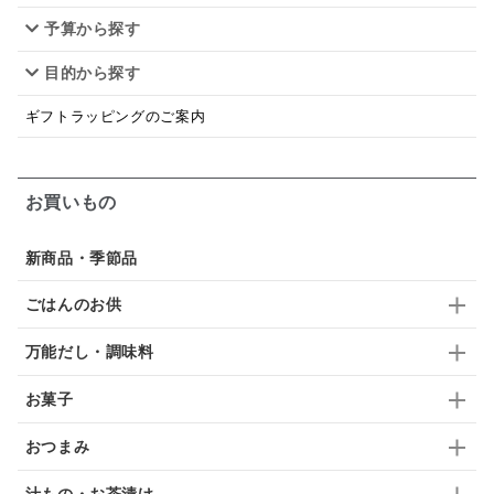
予算から探す
佃煮
アップル
ジュース
パンにぬる
目的から探す
はちみつ茶
オレンジ
ナッツ
かつおだし
ギフトラッピングのご案内
梅
レモン
ペースト
クランベリー
ガーリック
柚子
ハーブティー
つゆ
お買いもの
ドリンク
七味
わかめ
チップス
のり
新商品・季節品
ブランデー
生姜
鍋つゆ
飴
すき焼き
ごはんのお供
ふりかけ
いいづな
はちみつ
茶漬け
万能だし・調味料
抹茶
レトルト
究極
ノンアルコール
お菓子
九条ねぎ
焼酎
福松
混ぜご飯
くるみ
おつまみ
汁もの・お茶漬け