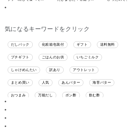
ます
ざいます。
いしてしまい
気になるキーワードをクリック
だしパック
化粧箱包装付
ギフト
送料無料
プチギフト
ごはんのお供
いちごミルク
しゃけめんたい
訳あり
アウトレット
まとめ買い
人気
あんバター
海苔バター
おつまみ
万能だし
ポン酢
飲む酢
ソース
限定
バナナチップス
スナック菓子
ジャム
調味料ギフト
国産
味噌
ワイン