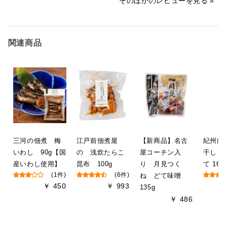
そのほかのレビューを見る
関連商品
三河の佃煮 梅
江戸前佃煮屋
【新商品】名古
紀州南
いわし 90g【国
の 浅炊たらこ
屋コーチン入
干し 
産いわし使用】
昆布 100g
り 月見つく
て 160
(1件)
(6件)
ね どて味噌
￥ 450
￥ 993
135g
￥ 486