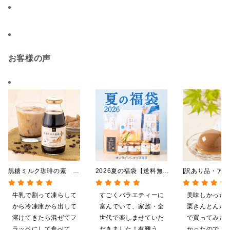
お客様の声
黒糖ミルク珈琲の素
2026夏の福袋【送料無
[訳あり品・アウ
275ml （ドリンクベース／
料】【オンライン限定】
[賞味期限2026
希釈タイプ）
【ポイントキャンペーン実
日]絹ごしなめ
牛乳で割って凍らして
すごくバラエティーに
美味しかった
施中】【のし・ラッピン
んとんゼリー 8
から冷凍庫から出して
富んでいて、家族・全
栗きんとんが
グ・化粧箱詰め不可】
限定】
溶けてきたら混ぜてフ
世代で楽しませていた
で買ってみた
ラッペにして食べてい
だきました！有難うご
かったので、