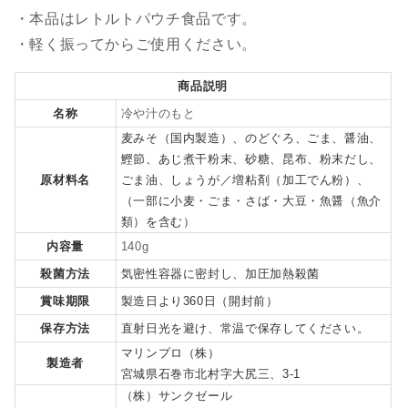
・本品はレトルトパウチ食品です。
・軽く振ってからご使用ください。
商品説明
名称
冷や汁のもと
麦みそ（国内製造）、のどぐろ、ごま、醤油、
鰹節、あじ煮干粉末、砂糖、昆布、粉末だし、
原材料名
ごま油、しょうが／増粘剤（加工でん粉）、
（一部に小麦・ごま・さば・大豆・魚醤（魚介
類）を含む）
内容量
140g
殺菌方法
気密性容器に密封し、加圧加熱殺菌
賞味期限
製造日より360日（開封前）
保存方法
直射日光を避け、常温で保存してください。
マリンプロ（株）
製造者
宮城県石巻市北村字大尻三、3-1
（株）サンクゼール