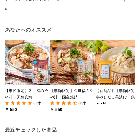
あなたへのオススメ
【季節限定】久世福の冷
【季節限定】久世福の冷
【新商品】【季節限定】
や汁 天然真鯛
や汁 国産焼鯖
冷やしだし茶漬け 鶏飯
(1件)
(2件)
￥ 260
140g（1人前）【風味豊
140g（1人前）【風味豊
風 7.5g（1食）
￥ 550
￥ 550
かな万能だし使用】
かな万能だし使用】
最近チェックした商品