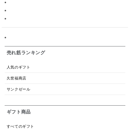
パスタソース
醤油
バター
オールフルーツ
昆布だし
毎日だし
食塩無添加
なめ茸
トマトソース
ブルーベリー
チーズ
信州
日本ワイン
野菜だし
チーズいか
お米チップス
味噌汁
かりんとう
甘酒
売れ筋ランキング
あごだし
バナナミルク
りんご
骨せんべい
人気のギフト
ドレッシング
珍味
おかず
ナイアガラ
久世福商店
和塩
混ぜご飯の素
マヨネーズ
せんべい
サンクゼール
韓国
贅沢ごはん
おでん
吸い物
ギフト商品
シードル
ごま
いわし
ミックス
芋
スープ
クリームソース
季節限定
セット
すべてのギフト