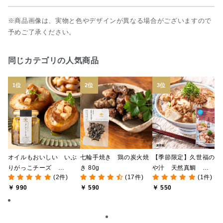
※商品画像は、実物と色やデザインが異なる場合がございますので
予めご了承ください。
同じカテゴリの人気商品
オイルもおいしい いぶ
七輪手焼き 鶏の炭火焼
【季節限定】久世福の冷
りがっこチーズ
き 80g
や汁 天然真鯛
(2件)
(17件)
(1件)
100g（オリーブオイル漬
140g（1人前）【風味豊
￥ 990
￥ 590
￥ 550
け）
かな万能だし使用】