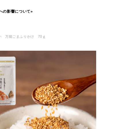
への影響について»
い 万能ごまふりかけ 70ｇ