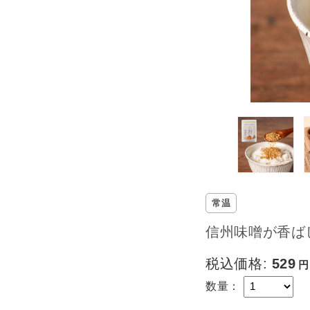
常温
信州味噌が香ば
税込価格:
529
数量：