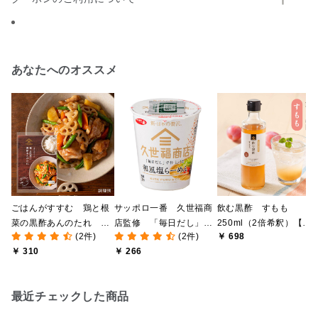
あなたへのオススメ
ごはんがすすむ 鶏と根
サッポロ一番 久世福商
飲む黒酢 すもも
菜の黒酢あんのたれ
店監修 「毎日だし」で
250ml（2倍希釈）【伝
(2件)
(2件)
￥ 698
100ｇ（2～3人前）
仕上げた 和風塩らーめ
統かめ壺仕込み黒酢使
￥ 310
￥ 266
ん かつお節付
用】【飲む酢】
最近チェックした商品