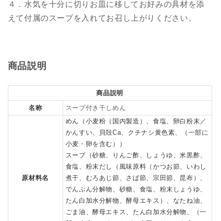
４．水気を十分に切りお皿に移してお好みの具材を添
えて付属のスープを入れてお召し上がりください。
商品説明
商品説明
名称
スープ付き干しめん
めん（小麦粉（国内製造）、食塩、卵白粉末／
かんすい、貝殻Ca、クチナシ黄色素、（一部に
小麦・卵を含む））
スープ（砂糖、りんご酢、しょうゆ、米黒酢、
食塩、粉末だし（風味原料（かつお節、いわし
原材料名
煮干、むろあじ節、さば節、宗田節、昆布）、
でんぷん分解物、砂糖、食塩、粉末しょうゆ、
たん白加水分解物、酵母エキス）、なたね油、
ごま油、酵母エキス、たん白加水分解物、（一