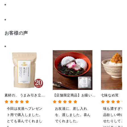
お客様の声
素材の、 うまみ引き立
【店舗限定商品】お吸い物
七味なめ茸 信
つ。 毎日だし
最中 もずくのおすまし
「八幡屋礒五郎
140g（7g×20包）
1食（6g）
辛子入り 130
今回は友達へプレゼン
お友達に、差し入れ
味も濃すぎず
ト用で購入しました。
を、渡しました。喜ん
品欲しい時に
とても喜んでくれまし
でくれました。
せたりしてご