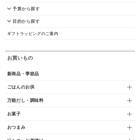
予算から探す
佃煮
アップル
ジュース
パンにぬる
目的から探す
はちみつ茶
オレンジ
ナッツ
かつおだし
ギフトラッピングのご案内
梅
レモン
ペースト
クランベリー
ガーリック
柚子
ハーブティー
つゆ
お買いもの
ドリンク
七味
わかめ
チップス
のり
新商品・季節品
ブランデー
生姜
鍋つゆ
飴
すき焼き
ごはんのお供
ふりかけ
いいづな
はちみつ
茶漬け
万能だし・調味料
抹茶
レトルト
究極
ノンアルコール
お菓子
九条ねぎ
焼酎
福松
混ぜご飯
くるみ
おつまみ