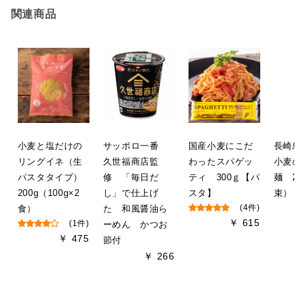
関連商品
小麦と塩だけの
サッポロ一番
国産小麦にこだ
長崎島
リングイネ（生
久世福商店監
わったスパゲッ
小麦の
パスタタイプ）
修 「毎日だ
ティ 300ｇ【パ
麺 20
200g（100g×2
し」で仕上げ
スタ】
束）
食）
た 和風醤油ら
(4件)
￥ 615
(1件)
ーめん かつお
￥ 475
節付
￥ 266