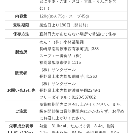
部に小麦・ごま・さば・大豆・りんごを含
む））
内容量
120g(めん75g・スープ45g)
賞味期限
製造日より180日（開封前）
保存方法
直射日光があたらない場所で常温にて保存
めん：（株）小林甚製麺
長崎県南島原市西有家町須川388
製造所
スープ：一番食品（株）
福岡県飯塚市伊川1115
（株）サンクゼール
販売者
長野県上水内郡飯綱町芋川1260
（株）サンクゼール
お問い合わせ先
長野県上水内郡信濃町平岡2249-1
フリーダイヤル：0120-537002
※賞味期間内にお召し上がりください。また、
ご注意
袋を開封後は賞味期限内にかかわらず、お早め
にお召し上がりください。
栄養成分表示
熱量 311kcal、たんぱく質 8.4g、脂質
1人前（120g）
2.1g、炭水化物 64.5g、食塩相当量 3.9g