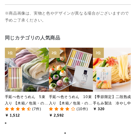
※商品画像は、実物と色やデザインが異なる場合がございますので
予めご了承ください。
同じカテゴリの人気商品
手延べ色そうめん 5束
手延べ色そうめん 10束
【季節限定】二段熟成・
入り 【木箱／包装・のし
入り 【木箱／包装・のし
手もみ製法 冷やし中
(7件)
(10件)
￥ 320
対応】
対応】
華 120g 1食分（めん
￥ 1,512
￥ 2,592
75ｇ・スープ45ｇ）