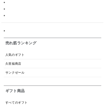
パスタソース
醤油
バター
オールフルーツ
昆布だし
毎日だし
食塩無添加
なめ茸
トマトソース
ブルーベリー
チーズ
信州
日本ワイン
野菜だし
チーズいか
お米チップス
味噌汁
かりんとう
甘酒
売れ筋ランキング
あごだし
バナナミルク
りんご
骨せんべい
人気のギフト
ドレッシング
珍味
おかず
ナイアガラ
久世福商店
和塩
混ぜご飯の素
マヨネーズ
せんべい
サンクゼール
韓国
贅沢ごはん
おでん
吸い物
ギフト商品
シードル
ごま
いわし
ミックス
芋
スープ
クリームソース
季節限定
セット
すべてのギフト