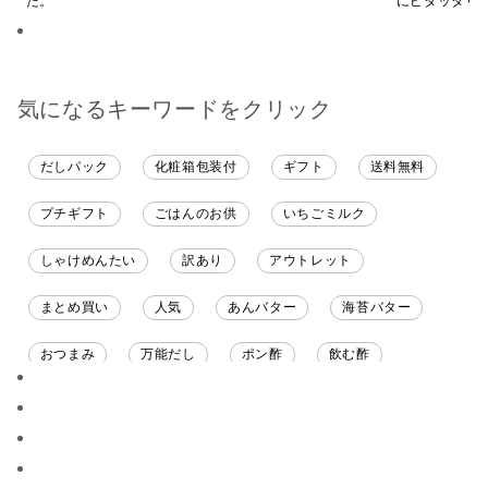
た。
にピタッタリ
ています。
気になるキーワードをクリック
だしパック
化粧箱包装付
ギフト
送料無料
プチギフト
ごはんのお供
いちごミルク
しゃけめんたい
訳あり
アウトレット
まとめ買い
人気
あんバター
海苔バター
おつまみ
万能だし
ポン酢
飲む酢
ソース
限定
バナナチップス
スナック菓子
ジャム
調味料ギフト
国産
味噌
ワイン