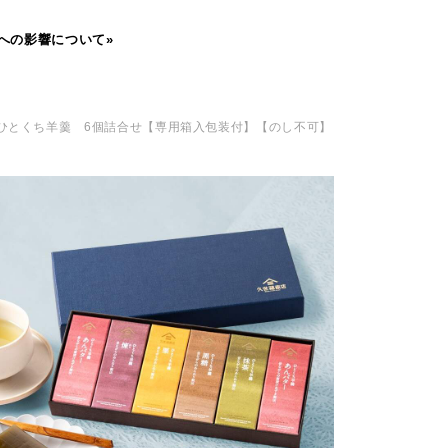
への影響について»
 ひとくち羊羹 6個詰合せ【専用箱入包装付】【のし不可】