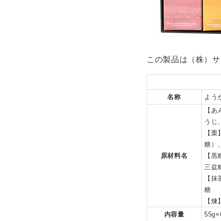
この製品は（株）サ
名称
よう
【あ
うじ
【栗
糖）
原材料名
【黒
三盆
【抹
糖
【煉
内容量
55