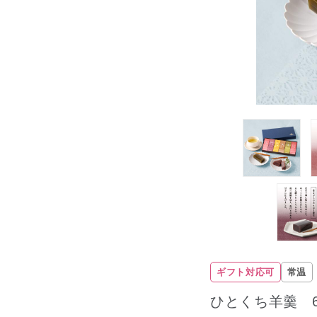
ギフト対応可
常温
ひとくち羊羹 