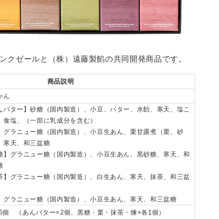
ンクゼールと（株）遠藤製餡の共同開発商品です。
商品説明
かん
んバター】砂糖（国内製造）、小豆、バター、水飴、寒天、塩こ
、食塩、（一部に乳成分を含む）
】グラニュー糖（国内製造）、小豆生あん、栗甘露煮（栗、砂
、寒天、和三盆糖
糖】グラニュー糖（国内製造）、小豆生あん、黒砂糖、寒天、和
糖
茶】グラニュー糖（国内製造）、白生あん、寒天、抹茶、和三盆
】グラニュー糖（国内製造）、小豆生あん、寒天、和三盆糖
g×6個 （あんバター×2個、黒糖・栗・抹茶・煉×各1個）