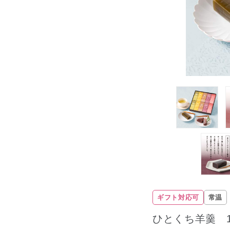
ギフト対応可
常温
ひとくち羊羹 