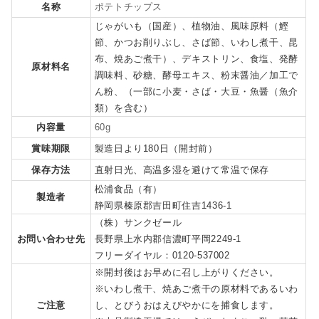
名称
ポテトチップス
じゃがいも（国産）、植物油、風味原料（鰹
節、かつお削りぶし、さば節、いわし煮干、昆
布、焼あご煮干）、デキストリン、食塩、発酵
原材料名
調味料、砂糖、酵母エキス、粉末醤油／加工で
ん粉、（一部に小麦・さば・大豆・魚醤（魚介
類）を含む）
内容量
60g
賞味期限
製造日より180日（開封前）
保存方法
直射日光、高温多湿を避けて常温で保存
松浦食品（有）
製造者
静岡県榛原郡吉田町住吉1436-1
（株）サンクゼール
お問い合わせ先
長野県上水内郡信濃町平岡2249-1
フリーダイヤル：0120-537002
※開封後はお早めに召し上がりください。
※いわし煮干、焼あご煮干の原材料であるいわ
ご注意
し、とびうおはえびやかにを捕食します。