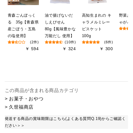
青森ごんぼっく
油で揚げないだ
高知生まれの キ
野菜あ
る 35g【青森県
しえびせん
ャラメルミレー
ゃがバタ
産ごぼう・五島
80g【風味豊かな
ビスケット
の塩使用】
万能だし 使用】
100g
(2件)
(10件)
(6件)
￥ 594
￥ 324
￥ 300
この商品が含まれる商品カテゴリ
> お菓子・おやつ
> 久世福商店
発送する商品の賞味期限はこちら(よくある質問Q.19)からご確認く
ださい＞＞