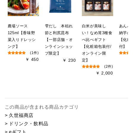
農場ソース
雫だし 本枯れ
白米が美味し
あんバ
125ml【香味野
節と利尻昆布
い！なめ茸3種食
納芋の
菜入りドレッシ
【一部店舗・オ
べ比べギフト
【化粧
ング】
ンラインショッ
【化粧箱包装付/
付】
(1件)
プ限定】
オンライン限
￥ 450
￥ 230
定】
(2件)
￥ 2,000
この商品が含まれる商品カテゴリ
> 久世福商店
> ドリンク・飲料品
> eギフト