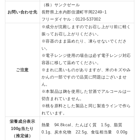
（株）サンクゼール
お問い合わせ先
長野県上水内郡信濃町平岡2249ｰ1
フリーダイヤル：0120-537002
※成分が沈殿しますのでお召し上がり前に軽く
振ってお召し上がりください。
※容器のまま温めたり、凍らせないでくださ
い。
※電子レンジ使用の場合は必ず電子レンジ対応
容器に移して温めてください。
ご注意
※まれに黒いものがありますが、米のキズやみ
かんの一部ですので品質に問題はございませ
ん。
※本製品は麹を使用した甘酒でアルコールは一
切含まれていません。
※桃を原料とした製品と同じ製造ラインで作ら
れています。
栄養成分表示
熱量 94.8kcal、たんぱく質 1.5g、脂質
100g当たり
0.1g、炭水化物 22.5g、食塩相当量 0.00g
（推定値）