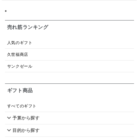
日本ワイン
野菜だし
チーズいか
お米チップス
味噌汁
かりんとう
甘酒
売れ筋ランキング
あごだし
バナナミルク
りんご
骨せんべい
人気のギフト
ドレッシング
珍味
おかず
ナイアガラ
久世福商店
和塩
混ぜご飯の素
マヨネーズ
せんべい
サンクゼール
韓国
贅沢ごはん
おでん
吸い物
ギフト商品
シードル
ごま
いわし
ミックス
芋
スープ
クリームソース
季節限定
セット
すべてのギフト
予算から探す
佃煮
アップル
ジュース
パンにぬる
目的から探す
はちみつ茶
オレンジ
ナッツ
かつおだし