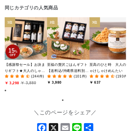
同じカテゴリの人気商品
【感謝祭セール】お決ま
至福の贅沢ごはんギフト
至高のひと時 大人のし
りギフト★大人のしゃけ
【送料込/沖縄県送料別
ゃけしゃけめんたい
(244件)
(101件)
(193件)
しゃけめんたい入り【送
途】【化粧箱包装付/オン
80g【鮭ほぐし・フレー
￥ 3,980
￥ 637
￥ 3,880
料込/沖縄県送料別途】
￥ 3,298
ライン限定】
ク】
【化粧箱包装付】
＼このページをシェア／
Facebook
X
Email
Line
共