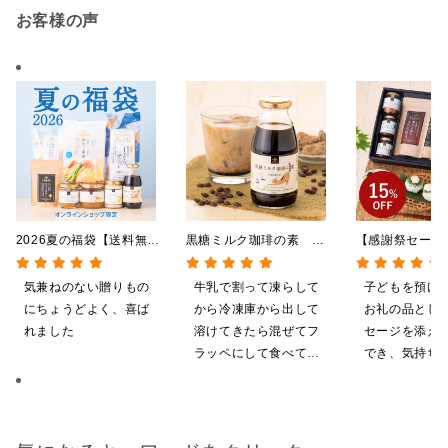
お客様の声
2026夏の福袋【送料無
黒糖ミルク珈琲の素
【感謝祭セール
料】【オンライン限定】
275ml （ドリンクベース／
贅沢ごはんギフ
【ポイントキャンペーン実
希釈タイプ）
料/沖縄県送料
気兼ねのない贈りもの
牛乳で割って凍らして
子どもを預け
施中】【のし・ラッピン
粧箱包装付/オ
にちょうどよく、喜ば
から冷凍庫から出して
お礼の品とし
グ・化粧箱詰め不可】
定】
れました
溶けてきたら混ぜてフ
セージを添え
ラッペにして食べてい
でき、気持ち
ます
やすいと感じ