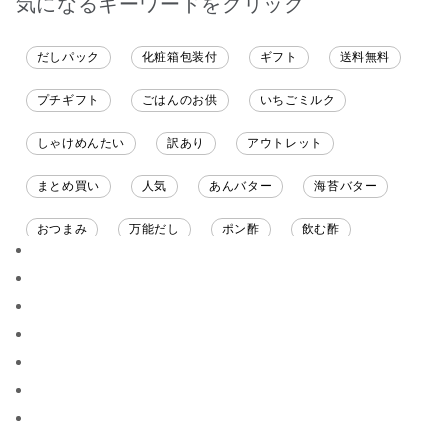
気になるキーワードをクリック
だしパック
化粧箱包装付
ギフト
送料無料
プチギフト
ごはんのお供
いちごミルク
しゃけめんたい
訳あり
アウトレット
まとめ買い
人気
あんバター
海苔バター
おつまみ
万能だし
ポン酢
飲む酢
ソース
限定
バナナチップス
スナック菓子
ジャム
調味料ギフト
国産
味噌
ワイン
パスタソース
醤油
バター
オールフルーツ
昆布だし
毎日だし
食塩無添加
なめ茸
トマトソース
ブルーベリー
チーズ
信州