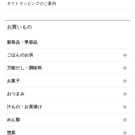
ギフトラッピングのご案内
梅
レモン
ペースト
クランベリー
ガーリック
柚子
ハーブティー
つゆ
お買いもの
ドリンク
七味
わかめ
チップス
のり
新商品・季節品
ブランデー
生姜
鍋つゆ
飴
すき焼き
ごはんのお供
ふりかけ
いいづな
はちみつ
茶漬け
万能だし・調味料
抹茶
レトルト
究極
ノンアルコール
お菓子
九条ねぎ
焼酎
福松
混ぜご飯
くるみ
おつまみ
汁もの・お茶漬け
めん類
惣菜