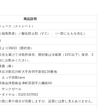
商品説明
ジュース（ストレート）
（福島県産）／酸化防止剤（V.C）、（一部にももを含む）
l
日より360日（開封前）
日光を避けて冷暗所保存。開封後は冷蔵庫（10℃以下）保存、3
内にお飲みください。
農園（株）
県石川郡石川町大字赤羽字新宿130番地
）土っ子田島farm
県南会津郡南会津町田部字八幡前60
）サンクゼール
ダイヤル：0120-537002
の底に果汁成分が沈殿しますが、品質には差し支えありません。