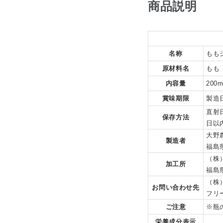
商品説明
名称
もも
原材料名
もも
内容量
200m
賞味期限
製造
直射
保存方法
日以
大野
製造者
福島
（株
加工所
福島
（株
お問い合わせ先
フリー
ご注意
※瓶
栄養成分表示