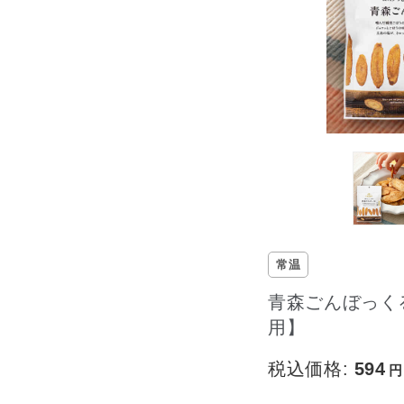
常温
青森ごんぼっく
用】
税込価格:
594