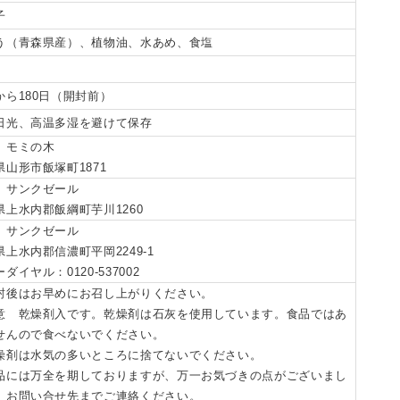
子
う（青森県産）、植物油、水あめ、食塩
から180日（開封前）
日光、高温多湿を避けて保存
）モミの木
県山形市飯塚町1871
）サンクゼール
県上水内郡飯綱町芋川1260
）サンクゼール
県上水内郡信濃町平岡2249-1
ダイヤル：0120-537002
封後はお早めにお召し上がりください。
意 乾燥剤入です。乾燥剤は石灰を使用しています。食品ではあ
せんので食べないでください。
燥剤は水気の多いところに捨てないでください。
品には万全を期しておりますが、万一お気づきの点がございまし
、お問い合せ先までご連絡ください。