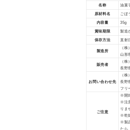
名称
油菓
原材料名
ごぼ
内容量
35g
賞味期限
製造
保存方法
直射
（株
製造所
山形
（株
販売者
長野
（株
お問い合わせ先
長野
フリー
※開
※注
りま
ご注意
※乾
※製
たら