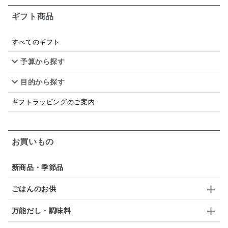
ギフト商品
シードル
ごま
いわし
ミックス
芋
スープ
クリームソース
季節限定
セット
すべてのギフト
予算から探す
佃煮
アップル
ジュース
パンにぬる
目的から探す
はちみつ茶
オレンジ
ナッツ
かつおだし
ギフトラッピングのご案内
梅
レモン
ペースト
クランベリー
ガーリック
柚子
ハーブティー
つゆ
お買いもの
ドリンク
七味
わかめ
チップス
のり
新商品・季節品
ブランデー
生姜
鍋つゆ
飴
すき焼き
ごはんのお供
ふりかけ
いいづな
はちみつ
茶漬け
万能だし・調味料
抹茶
レトルト
究極
ノンアルコール