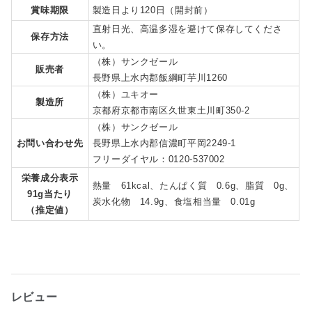
賞味期限
製造日より120日（開封前）
直射日光、高温多湿を避けて保存してくださ
保存方法
い。
（株）サンクゼール
販売者
長野県上水内郡飯綱町芋川1260
（株）ユキオー
製造所
京都府京都市南区久世東土川町350-2
（株）サンクゼール
お問い合わせ先
長野県上水内郡信濃町平岡2249-1
フリーダイヤル：0120-537002
栄養成分表示
熱量 61kcal、たんぱく質 0.6g、脂質 0g、
91g当たり
炭水化物 14.9g、食塩相当量 0.01g
（推定値）
レビュー