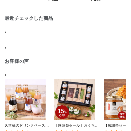
か 桃ゼリー 91g【季
か 栗きんとんゼリー
か 抹茶プリン
節限定】
81g【季節限定】
93g【季節限定】
最近チェックした商品
お客様の声
久世福のドリンクベース
【感謝祭セール】おうちで
【感謝祭セール