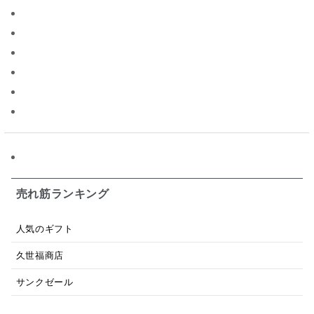
ソース
限定
バナナチップス
スナック菓子
ジャム
調味料ギフト
国産
味噌
ワイン
パスタソース
醤油
バター
オールフルーツ
昆布だし
毎日だし
食塩無添加
なめ茸
トマトソース
ブルーベリー
チーズ
信州
日本ワイン
野菜だし
チーズいか
お米チップス
味噌汁
かりんとう
甘酒
売れ筋ランキング
あごだし
バナナミルク
りんご
骨せんべい
人気のギフト
ドレッシング
珍味
おかず
ナイアガラ
久世福商店
和塩
混ぜご飯の素
マヨネーズ
せんべい
サンクゼール
韓国
贅沢ごはん
おでん
吸い物