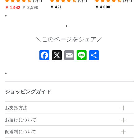
(9件)
(6件)
(8件)
せ 5個入り 【かごセ
【化粧箱包装付】
￥ 421
￥ 4,000
￥ 2,590
ロファンラッピング／の
￥ 1,942
し不可】【季節限定】
＼このページをシェア／
Facebook
X
Email
Line
共
有
ショッピングガイド
お支払方法
お届けについて
配送料について