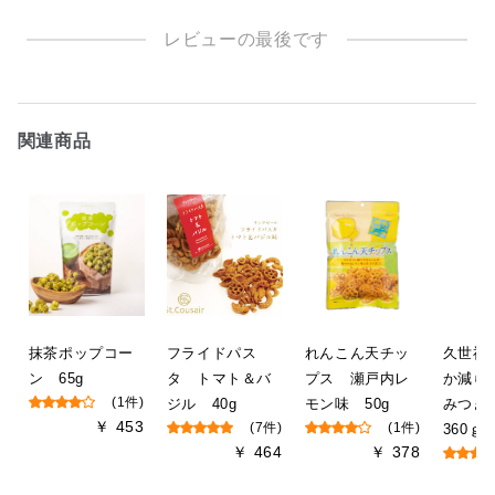
レビューの最後です
関連商品
抹茶ポップコー
フライドパス
れんこん天チッ
久世福
ン 65g
タ トマト＆バ
プス 瀬戸内レ
か減ら
(1件)
ジル 40g
モン味 50g
みつ
￥ 453
(7件)
(1件)
360ｇ
￥ 464
￥ 378