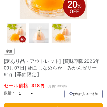
常温
[訳あり品・アウトレット] [賞味期限2026年
09月07日] 絹ごしなめらか みかんゼリー
91g【季節限定】
セール価格:
318
(定価:
398
)
数量：
お気に入りに追加