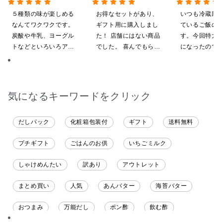
全5種飲み比べまとめ買
贅沢ごはんギフト【送料無
茸 480g（特
い 5本入（ドリンクベー
料/沖縄県送料別途】【化
屋礒五郎の七味
５種類の味が楽しめる
お得なセットがあり、
いつも冷蔵庫
ス／希釈タイプ）
粧箱包装付/オンライン限
り）
なんてワクワクです。
ギフト用に購入しまし
ているご飯の
定】
炭酸や牛乳、ヨーグル
た！ 店舗にはない商品
す。今回特大が4
トなどといろいろアレ
でした。 喜んでもらえ
になったので
ンジしたいと思います
ると思います。
ました。送料
したくて初め
も購入しまし
だくのが楽し
気になるキーワードをクリック
だしパック
化粧箱包装付
ギフト
送料無料
プチギフト
ごはんのお供
いちごミルク
しゃけめんたい
訳あり
アウトレット
まとめ買い
人気
あんバター
海苔バター
おつまみ
万能だし
ポン酢
飲む酢