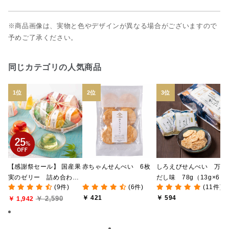
※商品画像は、実物と色やデザインが異なる場合がございますので
予めご了承ください。
同じカテゴリの人気商品
【感謝祭セール】 国産果
赤ちゃんせんべい 6枚
しろえびせんべい 万能
実のゼリー 詰め合わ
だし味 78g（13g×6
(9件)
(6件)
(11件)
せ 5個入り 【かごセ
袋）
￥ 421
￥ 594
￥ 2,590
ロファンラッピング／の
￥ 1,942
し不可】【季節限定】