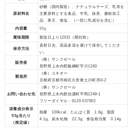
砂糖（国内製造）、ナチュラルチーズ、乳等を
原材料名
主要原料とする食品、牛乳、抹茶、澱粉加工
品、寒天、食塩、（一部に乳成分を含む）
内容量
93g
賞味期限
製造日より120日（開封前）
直射日光、高温多湿を避けて保存してくださ
保存方法
い。
（株）サンクゼール
販売者
長野県上水内郡飯綱町芋川1260
（株）ユキオー
製造所
京都府京都市南区久世東土川町350-2
（株）サンクゼール
お問い合わせ先
長野県上水内郡信濃町平岡2249-1
フリーダイヤル：0120-537002
栄養成分表示
熱量 130kcal、たんぱく質 1.6g、脂質
93g当たり
4.1g、炭水化物 22.3g、食塩相当量 0.14g
（推定値）