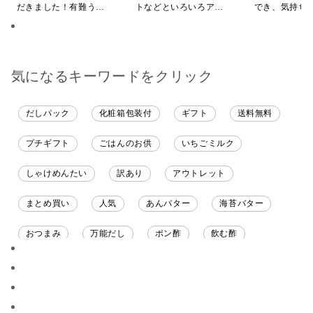
だきました！有難うご
トなどといろいろアレ
でき、気持ち
ざいます。
ンジしたいと思います
やすいと感じ
気になるキーワードをクリック
だしパック
化粧箱包装付
ギフト
送料無料
プチギフト
ごはんのお供
いちごミルク
しゃけめんたい
訳あり
アウトレット
まとめ買い
人気
あんバター
海苔バター
おつまみ
万能だし
ポン酢
飲む酢
ソース
限定
バナナチップス
スナック菓子
ジャム
調味料ギフト
国産
味噌
ワイン