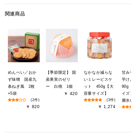
関連商品
めんべい／おか
【季節限定】 国
なかなか減らな
甘み
ず味噌 国産九
産果実のゼリ
いミレービスケ
芋け
条ねぎ風 2枚
ー 白桃 1個
ット 450g【大
90g（
×5袋
￥ 420
容量サイズ】
イズ）
(2件)
(3件)
層水使
￥ 820
￥ 1,274