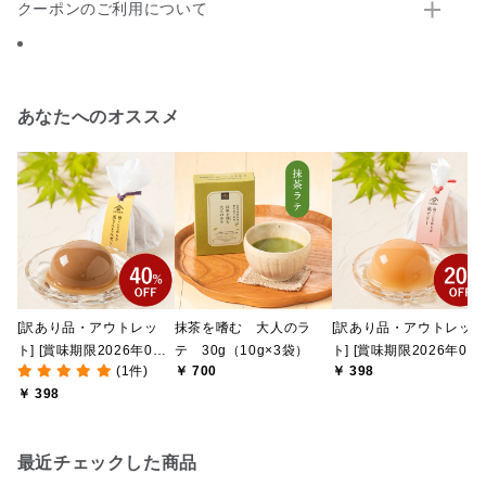
クーポンのご利用について
あなたへのオススメ
[訳あり品・アウトレッ
抹茶を嗜む 大人のラ
[訳あり品・アウトレッ
ト] [賞味期限2026年09
テ 30g（10g×3袋）
ト] [賞味期限2026年09
(1件)
￥ 700
￥ 398
月09日]絹ごしなめら
月08日]絹ごしなめら
￥ 398
か 栗きんとんゼリー
か 桃ゼリー 91g【季
81g【季節限定】
節限定】
最近チェックした商品