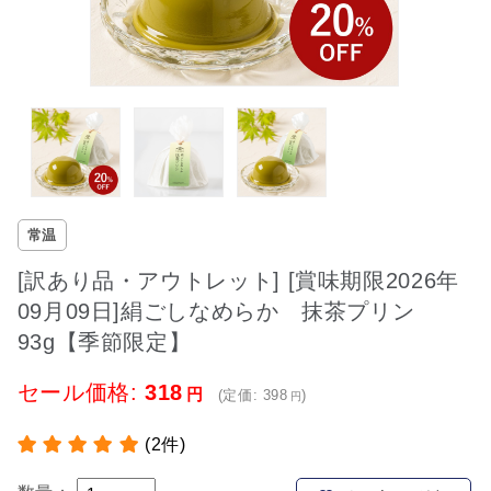
常温
[訳あり品・アウトレット] [賞味期限2026年
09月09日]絹ごしなめらか 抹茶プリン
93g【季節限定】
セール価格:
318
(定価:
398
)
(2件)