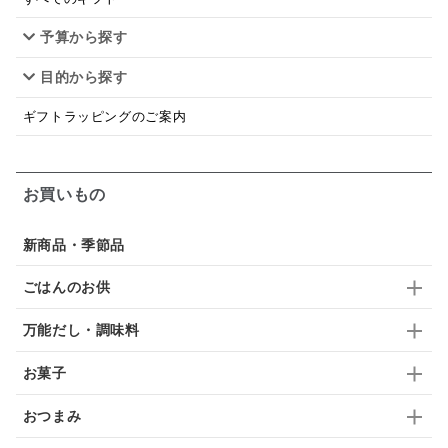
予算から探す
佃煮
アップル
ジュース
パンにぬる
目的から探す
はちみつ茶
オレンジ
ナッツ
かつおだし
ギフトラッピングのご案内
梅
レモン
ペースト
クランベリー
ガーリック
柚子
ハーブティー
つゆ
お買いもの
ドリンク
七味
わかめ
チップス
のり
新商品・季節品
ブランデー
生姜
鍋つゆ
飴
すき焼き
ごはんのお供
ふりかけ
いいづな
はちみつ
茶漬け
万能だし・調味料
抹茶
レトルト
究極
ノンアルコール
お菓子
九条ねぎ
焼酎
福松
混ぜご飯
くるみ
おつまみ