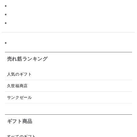
パスタソース
醤油
バター
オールフルーツ
昆布だし
毎日だし
食塩無添加
なめ茸
トマトソース
ブルーベリー
チーズ
信州
日本ワイン
野菜だし
チーズいか
お米チップス
味噌汁
かりんとう
甘酒
売れ筋ランキング
あごだし
バナナミルク
りんご
骨せんべい
人気のギフト
ドレッシング
珍味
おかず
ナイアガラ
久世福商店
和塩
混ぜご飯の素
マヨネーズ
せんべい
サンクゼール
韓国
贅沢ごはん
おでん
吸い物
ギフト商品
シードル
ごま
いわし
ミックス
芋
スープ
クリームソース
季節限定
セット
すべてのギフト