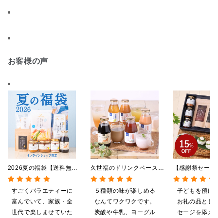
お客様の声
2026夏の福袋【送料無
久世福のドリンクベース
【感謝祭セール
料】【オンライン限定】
全5種飲み比べまとめ買
贅沢ごはんギフ
【ポイントキャンペーン実
い 5本入（ドリンクベー
料/沖縄県送料
すごくバラエティーに
５種類の味が楽しめる
子どもを預け
施中】【のし・ラッピン
ス／希釈タイプ）
粧箱包装付/オ
富んでいて、家族・全
なんてワクワクです。
お礼の品とし
グ・化粧箱詰め不可】
定】
世代で楽しませていた
炭酸や牛乳、ヨーグル
セージを添え