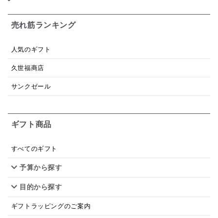
日本ワイン
野菜だし
チーズいか
お米チップス
味噌汁
かりんとう
甘酒
売れ筋ランキング
あごだし
バナナミルク
りんご
骨せんべい
人気のギフト
ドレッシング
珍味
おかず
ナイアガラ
久世福商店
和塩
混ぜご飯の素
マヨネーズ
せんべい
サンクゼール
韓国
贅沢ごはん
おでん
吸い物
ギフト商品
シードル
ごま
いわし
ミックス
芋
スープ
クリームソース
季節限定
セット
すべてのギフト
予算から探す
佃煮
アップル
ジュース
パンにぬる
目的から探す
はちみつ茶
オレンジ
ナッツ
かつおだし
ギフトラッピングのご案内
梅
レモン
ペースト
クランベリー