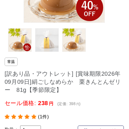
常温
[訳あり品・アウトレット] [賞味期限2026年
09月09日]絹ごしなめらか 栗きんとんゼリ
ー 81g【季節限定】
セール価格:
238
(定価:
398
)
(1件)