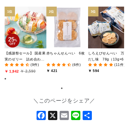
【感謝祭セール】 国産果
赤ちゃんせんべい 6枚
しろえびせんべい 万能
実のゼリー 詰め合わ
だし味 78g（13g×6
(9件)
(6件)
(11件)
せ 5個入り 【かごセ
袋）
￥ 421
￥ 594
￥ 2,590
ロファンラッピング／の
￥ 1,942
し不可】【季節限定】
＼このページをシェア／
Facebook
X
Email
Line
共
有