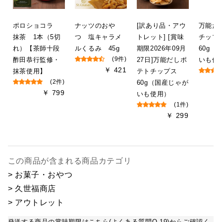
ポロショコラ
ナッツのおや
[訳あり品・アウ
万能だ
抹茶 1本（5切
つ 塩キャラメ
トレット] [賞味
チッ
れ）【茶師十段
ルくるみ 45g
期限2026年09月
60g（
酢田恭行監修・
(9件)
27日]万能だしポ
いも使
￥ 421
抹茶使用】
テトチップス
(2件)
60g（国産じゃが
￥ 799
いも使用）
(1件)
￥ 299
この商品が含まれる商品カテゴリ
> お菓子・おやつ
> 久世福商店
> アウトレット
発送する商品の賞味期限はこちら(よくある質問Q.19)からご確認く