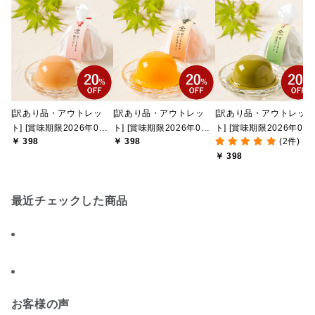
[訳あり品・アウトレッ
[訳あり品・アウトレッ
[訳あり品・アウトレッ
ト] [賞味期限2026年09
ト] [賞味期限2026年09
ト] [賞味期限2026年09
￥ 398
￥ 398
(2件)
月08日]絹ごしなめら
月07日] 絹ごしなめら
月09日]絹ごしなめら
￥ 398
か 桃ゼリー 91g【季
か みかんゼリー
か 抹茶プリン
節限定】
91g【季節限定】
93g【季節限定】
最近チェックした商品
お客様の声