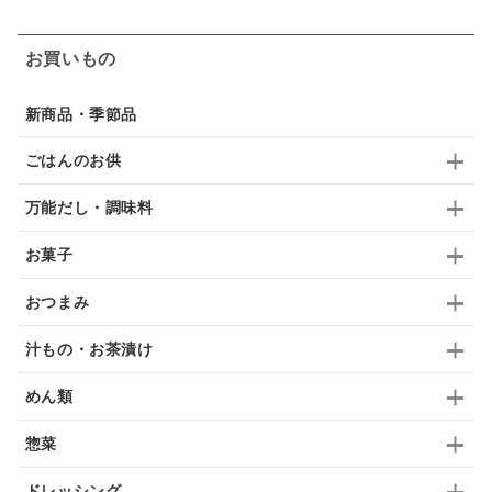
ガーリック
柚子
ハーブティー
つゆ
お買いもの
ドリンク
七味
わかめ
チップス
のり
新商品・季節品
ブランデー
生姜
鍋つゆ
飴
すき焼き
ごはんのお供
ふりかけ
いいづな
はちみつ
茶漬け
万能だし・調味料
抹茶
レトルト
究極
ノンアルコール
お菓子
九条ねぎ
焼酎
福松
混ぜご飯
くるみ
おつまみ
汁もの・お茶漬け
めん類
惣菜
ドレッシング