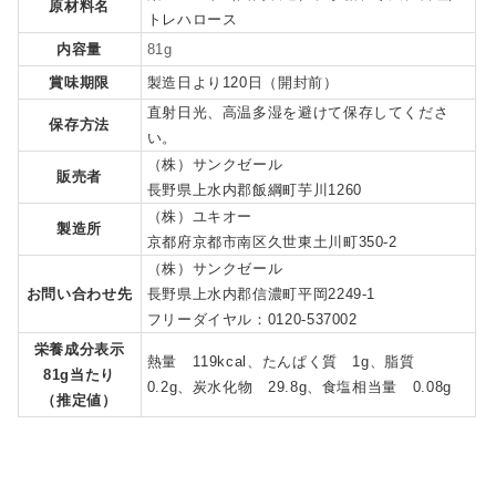
原材料名
トレハロース
内容量
81g
賞味期限
製造日より120日（開封前）
直射日光、高温多湿を避けて保存してくださ
保存方法
い。
（株）サンクゼール
販売者
長野県上水内郡飯綱町芋川1260
（株）ユキオー
製造所
京都府京都市南区久世東土川町350-2
（株）サンクゼール
お問い合わせ先
長野県上水内郡信濃町平岡2249-1
フリーダイヤル：0120-537002
栄養成分表示
熱量 119kcal、たんぱく質 1g、脂質
81g当たり
0.2g、炭水化物 29.8g、食塩相当量 0.08g
（推定値）