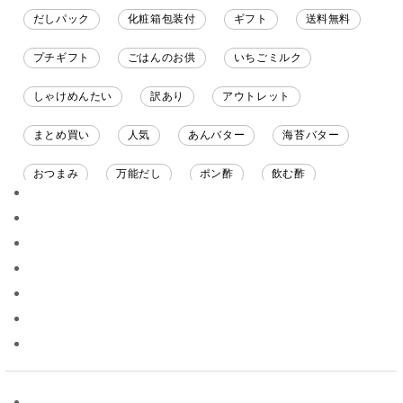
だしパック
化粧箱包装付
ギフト
送料無料
プチギフト
ごはんのお供
いちごミルク
しゃけめんたい
訳あり
アウトレット
まとめ買い
人気
あんバター
海苔バター
おつまみ
万能だし
ポン酢
飲む酢
ソース
限定
バナナチップス
スナック菓子
ジャム
調味料ギフト
国産
味噌
ワイン
パスタソース
醤油
バター
オールフルーツ
昆布だし
毎日だし
食塩無添加
なめ茸
トマトソース
ブルーベリー
チーズ
信州