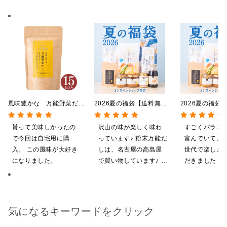
風味豊かな 万能野菜だ
2026夏の福袋【送料無
2026夏の福袋
し 120g（8g×15包）
料】【オンライン限定】
料】【オンライ
【だしパック】
【ポイントキャンペーン実
【ポイントキャ
貰って美味しかったの
沢山の味が楽しく味わ
すごくバラエ
施中】【のし・ラッピン
施中】【のし・
で今回は自宅用に購
っています♪ 粉末万能だ
富んでいて、
グ・化粧箱詰め不可】
グ・化粧箱詰め
入。 この風味が大好き
しは、名古屋の高島屋
世代で楽しま
になりました。
で買い物しています♪ と
だきました！
ても美味しくいただい
ざいます。
てます。 これからも、
沢山の味楽しみます♪
気になるキーワードをクリック