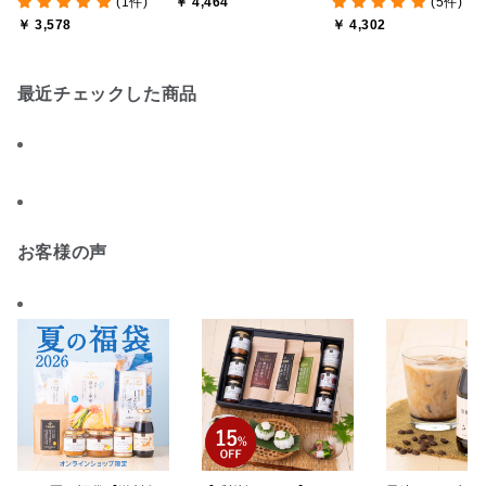
(1件)
￥ 4,464
(5件)
ティ 小サイズ(プレーン
ームチーズケーキ【送料
サンド 5個セット【送料
￥ 3,578
￥ 4,302
×2・カカオ・抹茶）【送
込み/北海道・沖縄送料別
込み/北海道・沖縄送料
料込み/北海道・沖縄送料
途】【オンライン限定】
途】【オンライン限定】
別途】【オンライン限
最近チェックした商品
定】
お客様の声