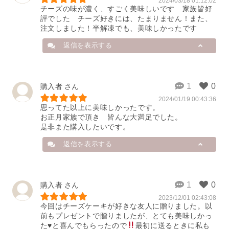
2024/03/18 01:12:02
チーズの味が濃く、すごく美味しいです　家族皆好
評でした　チーズ好きには、たまりません！また、
注文しました！半解凍でも、美味しかったです
返信を表示する
店舗から
購入者
2024/01/19 00:43:36
このたびは、ご購入とレビューのご
思ってた以上に美味しかったです。

投稿、誠にありがとうございます。

お正月家族で頂き　皆んな大満足でした。

ご家族皆さまで当店のチーズケーキ
是非また購入したいです。
を召し上がってくださったとのこ
と、とても嬉しく存じます。

返信を表示する
世界中から厳選した2種類のクリー
ムチーズをたっぷりと使用してお
り、濃厚な味わいに仕上げたチーズ
店舗から
購入者
ケーキです。

「チーズ好きには、たまりませ
2023/12/01 02:43:08
こんにちは。

今回はチーズケーキが好きな友人に贈りました。以
ん！」とのお言葉を頂戴し、大変光
はれもけものスイーツをご購入いた
前もプレゼントで贈りましたが、とても美味しかっ
栄に存じます。

だき、また嬉しいレビューまであり
た
♥️
と喜んでもらったので
最初に送るときに私も
全解凍の王道のなめらか食感ももち
がとうございます！
