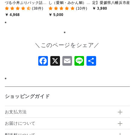
づる小丼ぶりパック詰合
し（愛鯛・みかん鯛）食
定】愛媛県八幡浜市産 
(38件)
(10件)
￥ 3,980
せ【送料込み/北海道・九
べ比べセット【愛媛の郷
なし冷凍みかん 1kg ＋
￥ 4,968
￥ 5,000
州・沖縄送料別途】【オ
土料理】【送料込み/北海
おまけみかん寒天ゼリー
ンライン限定】
道・沖縄送料別途】【オ
付き【送料込み/北海道
ンライン限定】
沖縄送料別途】【オンラ
イン限定】
＼このページをシェア／
Facebook
X
Email
Line
共
有
ショッピングガイド
お支払方法
お届けについて
配送料について