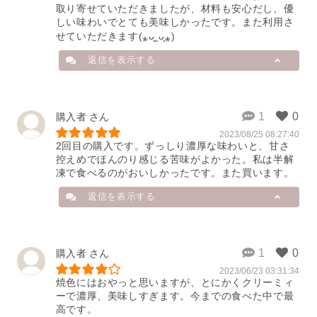
取り寄せていただきましたが、材料も安心だし、優
ろん美味しいのですが、半解凍のア
しい味わいでとても美味しかったです。また利用さ
イスクリームのようなしゃりっとし
お正月のご家族の団らんの場でみな
せていただきます(⁎ᴗ͈ˬᴗ͈⁎)
た食感は、冷凍で届くからこそ味わ
さまに召し上がっていただけて、と
える食感なので、お楽しみいただけ
ても嬉しいです。

返信を表示する
たようで嬉しいです。

そして「思っていた以上に美味し
い」「みんな大満足」とおっしゃっ
また、再度のご注文もいただき、重
ていただけたこと、この上なく光栄
ねて御礼申し上げます。

に思っています。

店舗から
これからも「はれもけも」のスイー
購入者
ツが、ご投稿者さまのティータイム
また是非、日常の日にも特別な日に
2023/08/25 08:27:40
このたびは、ご購入とレビューのご
に寄り添う一品となれば幸いです。
も、はれもけものスイーツをお選び
2回目の購入です。ずっしり濃厚な味わいと、甘さ
投稿、誠にありがとうございます。

いただけますように。

控えめでほんのり感じる苦味がよかった。私は半解
2024/05/01 02:26:12
お客様からまたご注文いただける日
凍で食べるのがおいしかったです。また買います。
ご友人への大切な贈り物に当店のチ
をスタッフ一同、心よりお待ちして
ーズケーキを選んでいただきました
返信を表示する
おります。

こと、とても有難く存じます。

それも2回も！重ね重ね、御礼申し
『はれもけも』
上げます。

2024/01/23 08:21:09
店舗から
購入者
今回ご注文いただきましたチーズケ
ーキは、工場での製造過程は一切な
2023/06/23 03:31:34
こんにちは。

い、手づくりの工程によるもので、
焼色にはおやっと思いますが、とにかくクリーミィ
保存料や着色料も一切使用しており
ーで濃厚、美味しすぎます。今までの食べた中で最
この度は「はれもけも」のご利用と
ません。

高です。
レビューのご投稿ありがとうござい