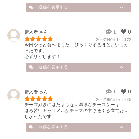
世界中から厳選した2種のクリーム
ます。

返信を表示する
チーズによるまろやかな味わいにこ
リピート購入していただけて心から
だわっておりますので、お気に召し
嬉しく思います♪

ていただけたようで、とても嬉しく
存じます。

こちらは表面を高温で焼き上げるこ
店舗から
購入者
とで、甘いだけでないほろ苦さと、
またのご利用を、心よりお待ちして
香ばしい味わいに仕上げています。

2023/04/16 12:20:22
このたびは、ご購入とレビューのご
おります。

今日やっと食べました。びっくりするほどおいしか
投稿を、誠にありがとうございま
半解凍だとお口の中でじっくりと溶
ったです。

す。

「はれもけも」
けていき、チーズケーキの濃厚さを
必ずリピします！
バスクチーズケーキの最大の特徴で
より一層味わっていただけるかと思
2023/12/07 08:40:45
ある真っ黒に焼かれた表面には、驚
います。

返信を表示する
きますよね！

冷たいので暑い季節のデザートにも
とろ～り濃厚な食感と、2種類のク
ぴったりですね。

リームチーズを掛け合わせた、こだ
わりの味わいをお気に召していただ
改めまして、この度は「はれもけ
店舗から
購入者
けたようで、大変嬉しく存じます。

も」のスイーツをご購入いただき誠
またのご利用を、心よりお待ちして
2022/09/15 07:24:45
この度はご購入とレビューのご投稿
にありがとうございます。

チーズ好きにはたまらない濃厚なチーズケーキ

おります。

誠にありがとうございます。

またお客様にご購入いただける日を
ほろ苦いキャラメルがチーズの甘さを引き立ておい
「はれもけも」川崎
当店は使用するチーズにこだわって
スタッフ一同、心よりお待ちしてお
お作りしているので気に入っていた
ります。
2023/06/26 08:17:19
だき大変嬉しく思います！

返信を表示する
2023/08/27 06:55:49
濃厚さがたまらないですよね。珈琲
との相性も抜群です。
