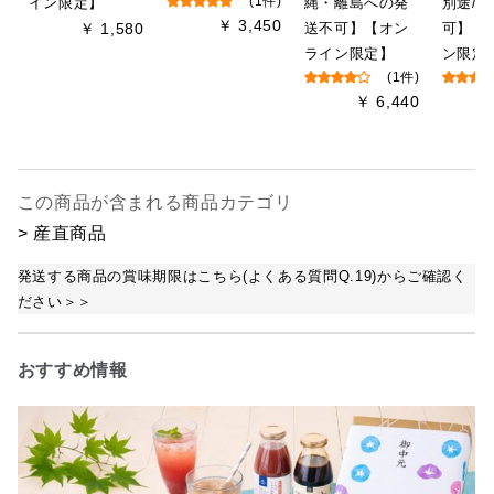
イン限定】
(1件)
縄・離島への発
別途/
￥ 3,450
￥ 1,580
送不可】【オン
可】【
ライン限定】
ン限定
(1件)
￥ 6,440
この商品が含まれる商品カテゴリ
> 産直商品
発送する商品の賞味期限はこちら(よくある質問Q.19)からご確認く
ださい＞＞
おすすめ情報