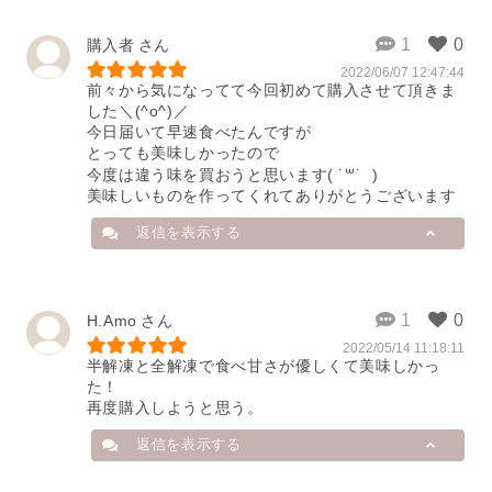
またのご利用を心よりお待ちしてお
ります。

店舗から
購入者
「はれもけも」　吉田
2022/06/07 12:47:44
この度はご購入とレビューのご投稿
2023/04/18 05:03:36
前々から気になってて今回初めて購入させて頂きま
誠にありがりがとうございます！

した＼(^o^)／

今日届いて早速食べたんですが

チーズ好きの方にご好評頂きまして
とっても美味しかったので

大変嬉しく思います！

今度は違う味を買おうと思います( ˙꒳​˙  )

プレーンのバスクチーズケーキの他
美味しいものを作ってくれてありがとうございます
にも、抹茶やカカオのバスクチーズ
ケーキなど、様々な風味と共にチー
返信を表示する
ズを味わえる商品を取り揃えており
ます。

ぜひまたのご利用を心よりお待ちし
店舗から
H.Amo
ております。

2022/05/14 11:18:11
この度はご購入とレビューのご投稿
「はれもけも」
半解凍と全解凍で食べ甘さが優しくて美味しかっ
誠にありがとうございます！

た！

2022/09/16 02:57:16
心を込めてお作りしているので、気
に入っていただきとてもうれしく思
返信を表示する
います。

当店では毎月、季節にあった限定チ