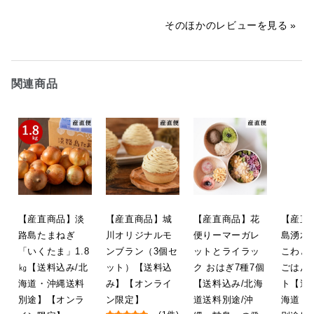
ーズケーキをお作りしております。

店舗から
そのほかのレビューを見る
またのご利用をスタッフ一同心より
お待ちしております。

この度はご購入とレビューのご投稿
誠にありがとうございます！

「はれもけも」
関連商品
「美味しかった」の一言、大変嬉し
2022/06/11 04:09:57
く思います。

当店は、こちらのバスクチーズケー
キの他に

毎月変わる「季節限定チーズケー
キ」も揃えておりますので、

またご利用していただけること、ス
タッフ一同心よりお待ちしておりま
す。

【産直商品】淡
【産直商品】城
【産直商品】花
【産直
路島たまねぎ
川オリジナルモ
便りーマーガレ
島湧水
2022/05/19 07:30:05
「いくたま」1.8
ンブラン（3個セ
ットとライラッ
こわと
㎏【送料込み/北
ット）【送料込
ク おはぎ7種7個
ごはん 
海道・沖縄送料
み】【オンライ
【送料込み/北海
ト【送
別途】【オンラ
ン限定】
道送料別途/沖
海道・