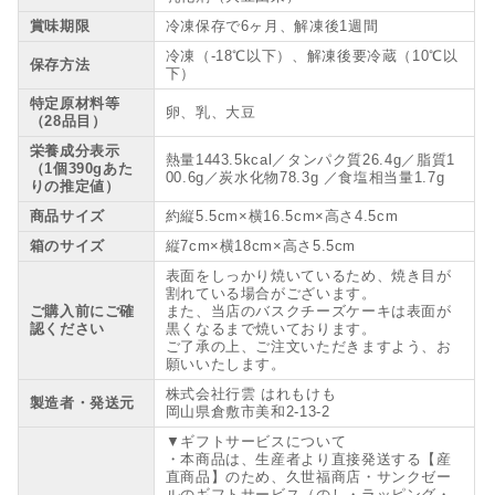
賞味期限
冷凍保存で6ヶ月、解凍後1週間
冷凍（-18℃以下）、解凍後要冷蔵（10℃以
保存方法
下）
特定原材料等
卵、乳、大豆
（28品目）
栄養成分表示
熱量1443.5kcal／タンパク質26.4g／脂質1
（1個390gあた
00.6g／炭水化物78.3g ／食塩相当量1.7g
りの推定値）
商品サイズ
約縦5.5cm×横16.5cm×高さ4.5cm
箱のサイズ
縦7cm×横18cm×高さ5.5cm
表面をしっかり焼いているため、焼き目が
割れている場合がございます。
ご購入前にご確
また、当店のバスクチーズケーキは表面が
認ください
黒くなるまで焼いております。
ご了承の上、ご注文いただきますよう、お
願いいたします。
株式会社行雲 はれもけも
製造者・発送元
岡山県倉敷市美和2-13-2
▼ギフトサービスについて
・本商品は、生産者より直接発送する【産
直商品】のため、久世福商店・サンクゼー
ルのギフトサービス（のし・ラッピング・