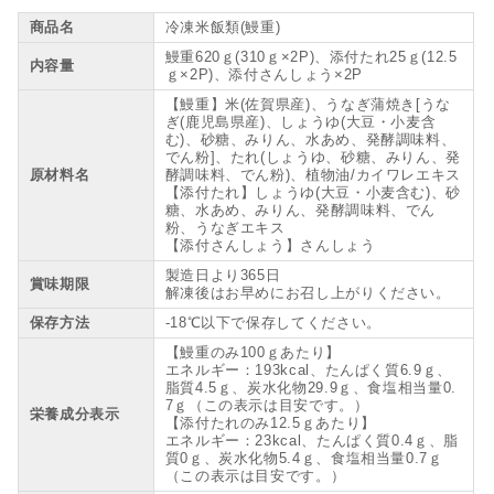
商品名
冷凍米飯類(鰻重)
鰻重620ｇ(310ｇ×2P)、添付たれ25ｇ(12.5
内容量
ｇ×2P)、添付さんしょう×2P
【鰻重】米(佐賀県産)、うなぎ蒲焼き[うな
ぎ(鹿児島県産)、しょうゆ(大豆・小麦含
む)、砂糖、みりん、水あめ、発酵調味料、
でん粉]、たれ(しょうゆ、砂糖、みりん、発
原材料名
酵調味料、でん粉)、植物油/カイワレエキス
【添付たれ】しょうゆ(大豆・小麦含む)、砂
糖、水あめ、みりん、発酵調味料、でん
粉、うなぎエキス
【添付さんしょう】さんしょう
製造日より365日
賞味期限
解凍後はお早めにお召し上がりください。
保存方法
-18℃以下で保存してください。
【鰻重のみ100ｇあたり】
エネルギー：193kcal、たんぱく質6.9ｇ、
脂質4.5ｇ、炭水化物29.9ｇ、食塩相当量0.
7ｇ（この表示は目安です。）
栄養成分表示
【添付たれのみ12.5ｇあたり】
エネルギー：23kcal、たんぱく質0.4ｇ、脂
質0ｇ、炭水化物5.4ｇ、食塩相当量0.7ｇ
（この表示は目安です。）