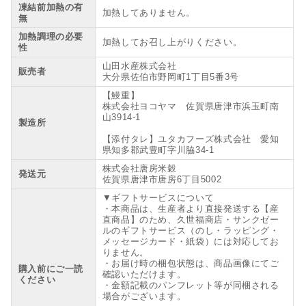
凍結前加熱の有
加熱してありません。
無
加熱調理の必要
加熱してお召し上がりください。
性
山田水産株式会社
販売者
大分県佐伯市野岡町1丁目5番3号
【鰻重】
株式会社ヨコヤマ 佐賀県唐津市浜玉町南
山3914-1
製造所
【添付タレ】ユタカフーズ株式会社 愛知
県知多郡武豊町字川脇34-1
株式会社唐房米穀
発送元
佐賀県唐津市唐房6丁目5002
▼ギフトサービスについて
・本商品は、生産者より直接発送する【産
直商品】のため、久世福商店・サンクゼー
ルのギフトサービス（のし・ラッピング・
メッセージカード・紙袋）には対応してお
りません。
・お届け時の梱包状態は、商品画像にてご
購入前にご一読
確認いただけます。
ください
・金額記載のパンフレット等が同梱される
場合がございます。