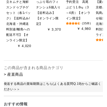
立キムチと海鮮
っぷり苺のフィ
予約受注 高尾
【夏の
スンドゥブチゲ
ナンシェ6個入り
ぶどう1.8㎏（3
京都ど
セット（各1パッ
【送料込み】
～4房）【オンラ
気商品
ク）【送料込み/
【オンライン限
イン限定】
せ福袋
北海道・沖縄送
定】
(35件)
北海道
￥ 4,980
料別途/離島への
￥ 3,370
料別途
配送不可】【オ
ライン
ンライン限定】
￥ 4,020
この商品が含まれる商品カテゴリ
> 産直商品
発送する商品の賞味期限はこちら(よくある質問Q.19)からご確認く
ださい＞＞
おすすめ情報