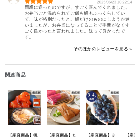
にも喜んでいただけたとのお声、大
2025/06/23 10:22:14
両親に送ったのですが、すごく喜んでくれました。
変うれしく拝見しました。

お弁当ごと温められてご飯も鰻もふっくらしてい
これからも大切な方への贈り物に安
て、味が格別だったと。鰻だけのものにしようか迷
心してお選びいただけるよう努めて
いましたが、お弁当になってることで手間がなくす
まいります。
ごく良かったと言われました。送って良かったで
2025/10/03 00:04:47
す。
そのほかのレビューを見る
関連商品
【産直商品】帆
【産直商品】た
【産直商品】※
【産直