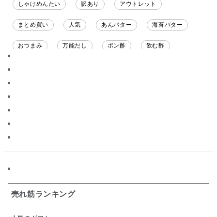
しゃけめんたい
訳あり
アウトレット
まとめ買い
人気
あんバター
海苔バター
おつまみ
万能だし
ポン酢
飲む酢
ソース
限定
バナナチップス
スナック菓子
ジャム
調味料ギフト
国産
味噌
ワイン
パスタソース
醤油
バター
オールフルーツ
昆布だし
毎日だし
食塩無添加
なめ茸
トマトソース
ブルーベリー
チーズ
信州
日本ワイン
野菜だし
チーズいか
お米チップス
味噌汁
かりんとう
甘酒
売れ筋ランキング
あごだし
バナナミルク
りんご
骨せんべい