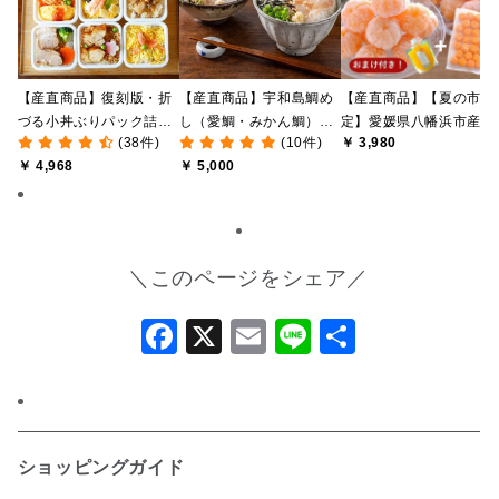
【産直商品】復刻版・折
【産直商品】宇和島鯛め
【産直商品】【夏の市限
づる小丼ぶりパック詰合
し（愛鯛・みかん鯛）食
定】愛媛県八幡浜市産 
(38件)
(10件)
￥ 3,980
せ【送料込み/北海道・九
べ比べセット【愛媛の郷
なし冷凍みかん 1kg ＋
￥ 4,968
￥ 5,000
州・沖縄送料別途】【オ
土料理】【送料込み/北海
おまけみかん寒天ゼリー
ンライン限定】
道・沖縄送料別途】【オ
付き【送料込み/北海道
ンライン限定】
沖縄送料別途】【オンラ
イン限定】
＼このページをシェア／
Facebook
X
Email
Line
共
有
ショッピングガイド