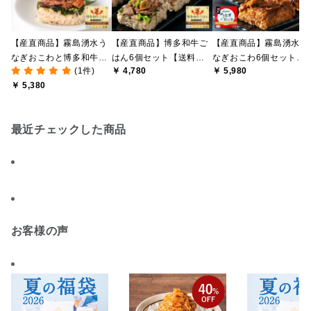
【産直商品】霧島湧水う
【産直商品】博多和牛ご
【産直商品】霧島湧水う
なぎおこわと博多和牛ご
はん6個セット【送料込
なぎおこわ6個セット
(1件)
￥ 4,780
￥ 5,980
はん 6個セット【送料込
み/北海道・沖縄送料別
【送料込み/北海道・沖
￥ 5,380
み/北海道・沖縄送料別
途/一部離島不可】【オン
送料別途/一部離島不可
途/一部離島不可】【オン
ライン限定】
【オンライン限定】
ライン限定】
最近チェックした商品
お客様の声