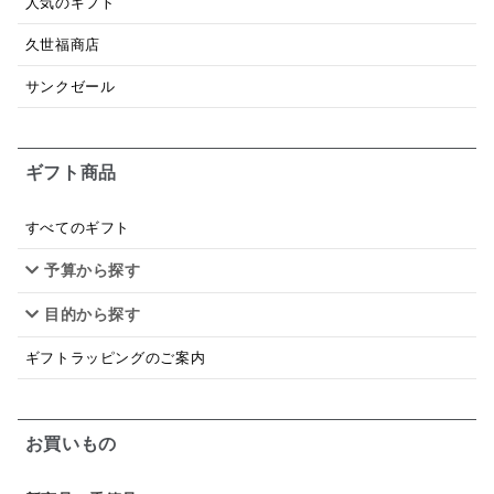
人気のギフト
ドレッシング
珍味
おかず
ナイアガラ
久世福商店
和塩
混ぜご飯の素
マヨネーズ
せんべい
サンクゼール
韓国
贅沢ごはん
おでん
吸い物
ギフト商品
シードル
ごま
いわし
ミックス
芋
スープ
クリームソース
季節限定
セット
すべてのギフト
予算から探す
佃煮
アップル
ジュース
パンにぬる
目的から探す
はちみつ茶
オレンジ
ナッツ
かつおだし
ギフトラッピングのご案内
梅
レモン
ペースト
クランベリー
ガーリック
柚子
ハーブティー
つゆ
お買いもの
ドリンク
七味
わかめ
チップス
のり