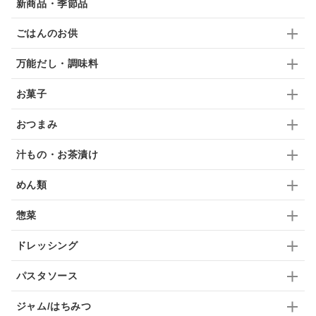
新商品・季節品
ブランデー
生姜
鍋つゆ
飴
すき焼き
ごはんのお供
ふりかけ
いいづな
はちみつ
茶漬け
万能だし・調味料
抹茶
レトルト
究極
ノンアルコール
お菓子
九条ねぎ
焼酎
福松
混ぜご飯
くるみ
おつまみ
汁もの・お茶漬け
めん類
惣菜
ドレッシング
パスタソース
ジャム/はちみつ