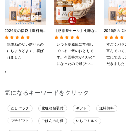
2026夏の福袋【送料無
【感謝祭セール】七味なめ
2026夏の福袋
料】【オンライン限定】
茸 480g（特大）（八幡
料】【オンライ
【ポイントキャンペーン実
屋礒五郎の七味唐辛子入
【ポイントキャ
気兼ねのない贈りもの
いつも冷蔵庫に常備し
すごくバラエ
施中】【のし・ラッピン
り）
施中】【のし・
にちょうどよく、喜ば
ているご飯のおともで
富んでいて、
グ・化粧箱詰め不可】
グ・化粧箱詰め
れました
す。今回特大が40%off
世代で楽しま
になったので飛びつき
だきました！
ました。送料を無料に
ざいます。
したくて初めての商品
も購入しました。いた
だくのが楽しみです
気になるキーワードをクリック
だしパック
化粧箱包装付
ギフト
送料無料
プチギフト
ごはんのお供
いちごミルク