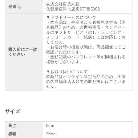
株式会社唐房米穀
発送元
佐賀県唐津市唐房6丁目5002
▼ギフトサービスについて
・本商品は、生産者より直接発送する【産
直商品】のため、久世福商店・サンクゼー
ルのギフトサービス（のし・ラッピング・
メッセージカード・紙袋）には対応してお
りません。
・お届け時の梱包状態は、商品画像にてご
購入前にご一読
確認いただけます。
ください
・金額記載のパンフレット等が同梱される
場合がございます。
▼お取り扱いについて
本商品はオンライン限定商品のため、全国
の久世福商店店頭での取り扱いはございま
せん。
サイズ
高さ
9cm
横幅
28cm