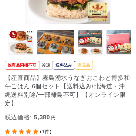
他商品同梱不可
冷凍
送料込み
産直品
【産直商品】霧島湧水うなぎおこわと博多和
牛ごはん 6個セット【送料込み/北海道・沖
縄送料別途/一部離島不可】【オンライン限
定】
税込価格:
5,380
(1件)