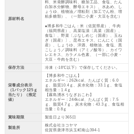
料、米発酵調味料、糖加工品、食塩、たん
白加水分解物、酵母エキス）、水あめ、し
ょうゆ、植物油／増粘剤（加工でん粉、増
粘多糖類）、（一部に小麦・大豆を含む）
原材料名
●博多和牛ごはん：米（佐賀県産）、牛肉
（福岡県産）、高菜塩漬〔高菜（国産）、
食塩〕、野菜〔ぶなしめじ（国産）、玉ね
ぎ（国産）〕、昆布エキス、にんにく（国
産）、しょうゆ、洋酒、植物油、食塩、黒
こしょう／調味料（アミノ酸等）、カイワ
レエキス、カラメル色素、（一部に小麦・
大豆・牛肉を含む）
保存方法
冷凍（-18℃以下）で保存してください。
【博多和牛ごはん】
エネルギー：262kcal、たんぱく質：6.0
栄養成分表示
ｇ、脂質10.4ｇ、炭水化物：33.1ｇ、食塩
（1パック125ｇ
相当量：1.4ｇ
当たり）（推定
【霧島湧水うなぎおこわ】
値）
エネルギー：244kcal、たんぱく質：7.5
ｇ、脂質4.7ｇ、炭水化物：43.3ｇ、食塩相
当量：0.8ｇ
賞味期限
製造日より365日
株式会社ヨコヤマ
製造所
佐賀県唐津市浜玉町南山394-1