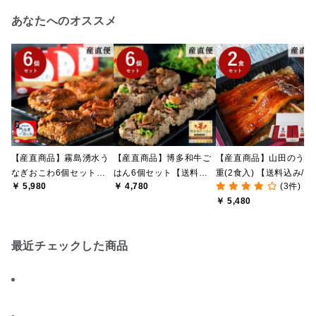
あなたへのオススメ
【産直商品】霧島湧水う
【産直商品】博多和牛ご
【産直商品】山田のうな
なぎおこわ6個セット
はん6個セット【送料込
重(2食入) 【送料込み/北
￥ 5,980
￥ 4,780
(3件)
【送料込み/北海道・沖縄
み/北海道・沖縄送料別
海道・沖縄送料別途/一
￥ 5,480
送料別途/一部離島不可】
途/一部離島不可】【オン
離島不可】【オンライン
【オンライン限定】
ライン限定】
限定】
最近チェックした商品