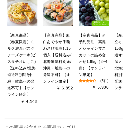
【産直商品】
【産直商品】紅
【産直商品】※
【産直
【春夏限定】ミ
白あでやか手鞠
予約受注 高尾
立キム
ルク濃厚バスク
わさび葉寿し15
とシャインマス
150g
チーズケーキ(ピ
個入【送料込み/
カットの詰め合
道オホ
スタチオいちご)
北海道送料別途/
わせ1.8kg（2~4
産＞【
【送料込み/北海
沖縄・離島への
房）【オンライ
北海道
道送料別途/沖
発送不可】【オ
ン限定】
料別途
縄・離島への発
ンライン限定】
(5件)
配送不
￥ 5,980
送不可】【オン
￥ 6,852
ンライ
ライン限定】
￥ 4,940
この商品が含まれる商品カテゴリ