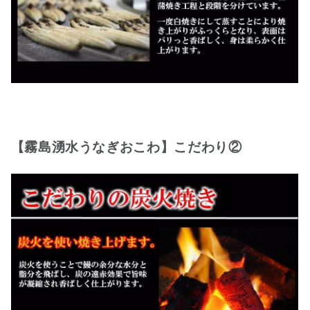
【霧島湧水うなぎおこわ】こだわり②