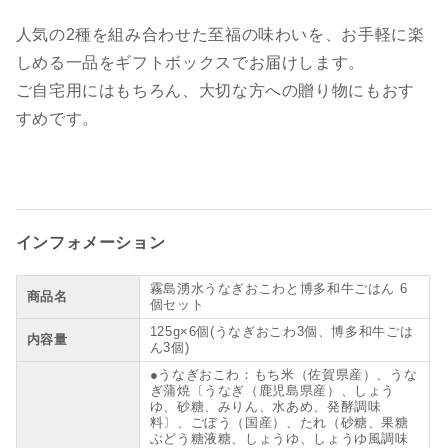
人気の2種を組み合わせた至福の味わいを、お手軽に楽
しめる一品をギフトボックスでお届けします。
ご自宅用にはもちろん、大切な方への贈り物にもおす
すめです。
インフォメーション
霧島湧水うなぎおこわと博多和牛ごはん 6
商品名
個セット
125g×6個(うなぎおこわ3個、博多和牛ごは
内容量
ん3個)
●うなぎおこわ：もち米（佐賀県産）、うな
ぎ蒲焼〔うなぎ（鹿児島県産）、しょう
ゆ、砂糖、みりん、水あめ、発酵調味
料〕、ごぼう（国産）、たれ（砂糖、果糖
ぶどう糖液糖、しょうゆ、しょうゆ風調味