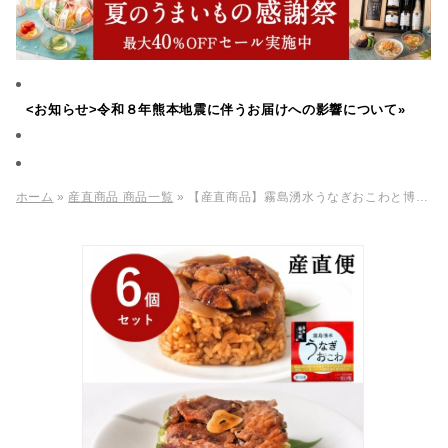
<お知らせ>令和８年熊本地震に伴うお届けへの影響について»
ホーム
»
産直商品 商品一覧
» 【産直商品】霧島湧水うなぎおこわと博多和牛ごはん 6個セット【送料込み/北海道・沖縄送料別途/一部離島不可】【オンライン限定】