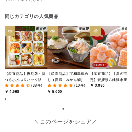
同じカテゴリの人気商品
【産直商品】復刻版・折
【産直商品】宇和島鯛め
【産直商品】【夏の市限
づる小丼ぶりパック詰合
し（愛鯛・みかん鯛）食
定】愛媛県八幡浜市産 
(38件)
(10件)
￥ 3,980
せ【送料込み/北海道・九
べ比べセット【愛媛の郷
なし冷凍みかん 1kg ＋
￥ 4,968
￥ 5,000
州・沖縄送料別途】【オ
土料理】【送料込み/北海
おまけみかん寒天ゼリー
ンライン限定】
道・沖縄送料別途】【オ
付き【送料込み/北海道
ンライン限定】
沖縄送料別途】【オンラ
イン限定】
＼このページをシェア／