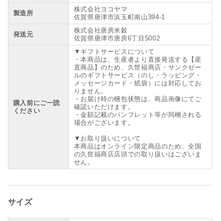
株式会社ヨコヤマ
製造所
佐賀県唐津市浜玉町南山394-1
株式会社唐房米穀
発送元
佐賀県唐津市唐房6丁目5002
▼ギフトサービスについて
・本商品は、生産者より直接発送する【産
直商品】のため、久世福商店・サンクゼー
ルのギフトサービス（のし・ラッピング・
メッセージカード・紙袋）には対応してお
りません。
・お届け時の梱包状態は、商品画像にてご
購入前にご一読
確認いただけます。
ください
・金額記載のパンフレット等が同梱される
場合がございます。
▼お取り扱いについて
本商品はオンライン限定商品のため、全国
の久世福商店店頭での取り扱いはございま
せん。
サイズ