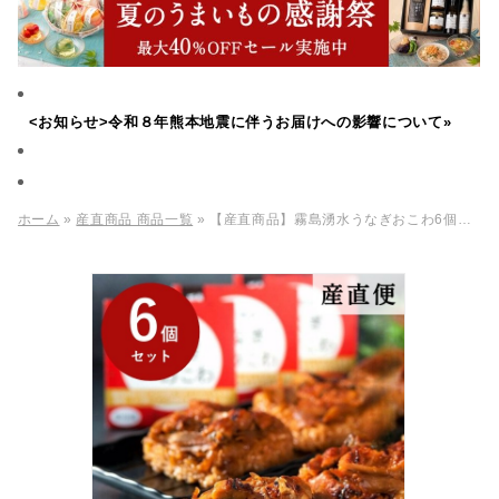
<お知らせ>令和８年熊本地震に伴うお届けへの影響について»
ホーム
»
産直商品 商品一覧
» 【産直商品】霧島湧水うなぎおこわ6個セット 【送料込み/北海道・沖縄送料別途/一部離島不可】【オンライン限定】