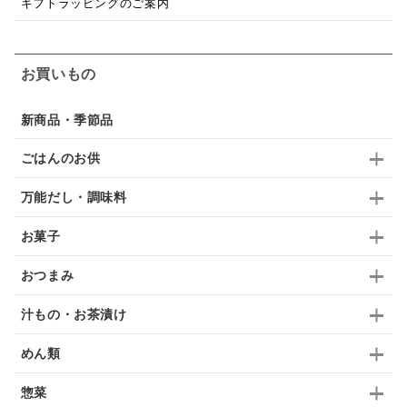
ギフトラッピングのご案内
梅
レモン
ペースト
クランベリー
ガーリック
柚子
ハーブティー
つゆ
お買いもの
ドリンク
七味
わかめ
チップス
のり
新商品・季節品
ブランデー
生姜
鍋つゆ
飴
すき焼き
ごはんのお供
ふりかけ
いいづな
はちみつ
茶漬け
万能だし・調味料
抹茶
レトルト
究極
ノンアルコール
お菓子
九条ねぎ
焼酎
福松
混ぜご飯
くるみ
おつまみ
汁もの・お茶漬け
めん類
惣菜