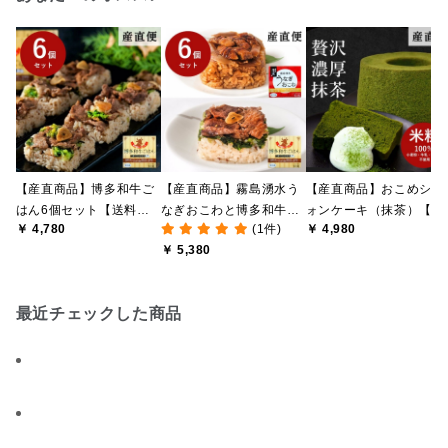
【産直商品】博多和牛ご
【産直商品】霧島湧水う
【産直商品】おこめシフ
はん6個セット【送料込
なぎおこわと博多和牛ご
ォンケーキ（抹茶）【送
￥ 4,780
(1件)
￥ 4,980
み/北海道・沖縄送料別
はん 6個セット【送料込
料込み/北海道・沖縄送
￥ 5,380
途/一部離島不可】【オン
み/北海道・沖縄送料別
別途/一部離島不可】【
ライン限定】
途/一部離島不可】【オン
ンライン限定】
ライン限定】
最近チェックした商品