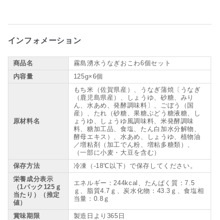
インフォメーション
商品名
霧島湧水うなぎおこわ6個セット
内容量
125g×6個
もち米（佐賀県産）、うなぎ蒲焼〔うなぎ
（鹿児島県産）、しょうゆ、砂糖、みり
ん、水あめ、発酵調味料〕、ごぼう（国
産）、たれ（砂糖、果糖ぶどう糖液糖、し
原材料名
ょうゆ、しょうゆ風調味料、米発酵調味
料、糖加工品、食塩、たん白加水分解物、
酵母エキス）、水あめ、しょうゆ、植物油
／増粘剤（加工でん粉、増粘多糖類）、
（一部に小麦・大豆を含む）
保存方法
冷凍（-18℃以下）で保存してください。
栄養成分表示
エネルギー：244kcal、たんぱく質：7.5
（1パック125ｇ
ｇ、脂質4.7ｇ、炭水化物：43.3ｇ、食塩相
当たり）（推定
当量：0.8ｇ
値）
賞味期限
製造日より365日