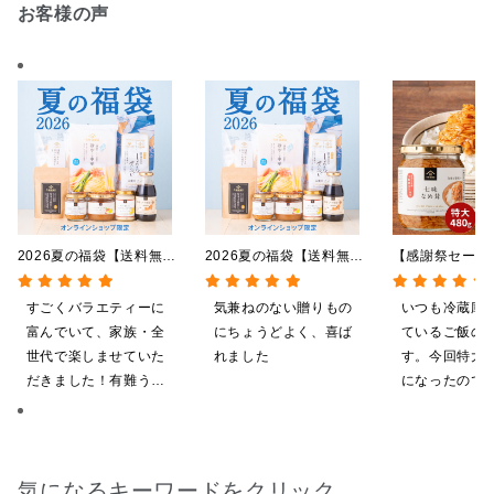
お客様の声
2026夏の福袋【送料無
2026夏の福袋【送料無
【感謝祭セール
料】【オンライン限定】
料】【オンライン限定】
茸 480g（特
【ポイントキャンペーン実
【ポイントキャンペーン実
屋礒五郎の七味
すごくバラエティーに
気兼ねのない贈りもの
いつも冷蔵庫
施中】【のし・ラッピン
施中】【のし・ラッピン
り）
富んでいて、家族・全
にちょうどよく、喜ば
ているご飯の
グ・化粧箱詰め不可】
グ・化粧箱詰め不可】
世代で楽しませていた
れました
す。今回特大が4
だきました！有難うご
になったので
ざいます。
ました。送料
したくて初め
も購入しまし
だくのが楽し
気になるキーワードをクリック