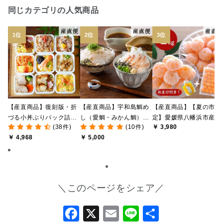
同じカテゴリの人気商品
【産直商品】復刻版・折
【産直商品】宇和島鯛め
【産直商品】【夏の市限
づる小丼ぶりパック詰合
し（愛鯛・みかん鯛）食
定】愛媛県八幡浜市産 
(38件)
(10件)
￥ 3,980
せ【送料込み/北海道・九
べ比べセット【愛媛の郷
なし冷凍みかん 1kg ＋
￥ 4,968
￥ 5,000
州・沖縄送料別途】【オ
土料理】【送料込み/北海
おまけみかん寒天ゼリー
ンライン限定】
道・沖縄送料別途】【オ
付き【送料込み/北海道
ンライン限定】
沖縄送料別途】【オンラ
イン限定】
＼このページをシェア／
Facebook
X
Email
Line
共