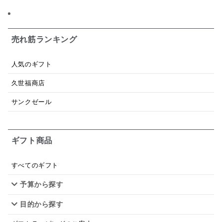
日本ワイン
野菜だし
チーズいか
お米チップス
味噌汁
かりんとう
甘酒
売れ筋ランキング
あごだし
バナナミルク
りんご
骨せんべい
人気のギフト
ドレッシング
珍味
おかず
ナイアガラ
久世福商店
和塩
混ぜご飯の素
マヨネーズ
せんべい
サンクゼール
韓国
贅沢ごはん
おでん
吸い物
ギフト商品
シードル
ごま
いわし
ミックス
芋
スープ
クリームソース
季節限定
セット
すべてのギフト
予算から探す
佃煮
アップル
ジュース
パンにぬる
目的から探す
はちみつ茶
オレンジ
ナッツ
かつおだし