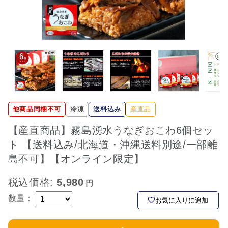
他商品同梱不可
冷凍
送料込み
産直品
【産直商品】霧島湧水うなぎおこわ6個セッ
ト 【送料込み/北海道・沖縄送料別途/一部離
島不可】【オンライン限定】
税込価格:
5,980
数量：
お気に入りに追加