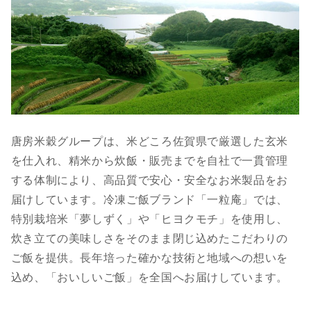
唐房米穀グループは、米どころ佐賀県で厳選した玄米
を仕入れ、精米から炊飯・販売までを自社で一貫管理
する体制により、高品質で安心・安全なお米製品をお
届けしています。冷凍ご飯ブランド「一粒庵」では、
特別栽培米「夢しずく」や「ヒヨクモチ」を使用し、
炊き立ての美味しさをそのまま閉じ込めたこだわりの
ご飯を提供。長年培った確かな技術と地域への想いを
込め、「おいしいご飯」を全国へお届けしています。