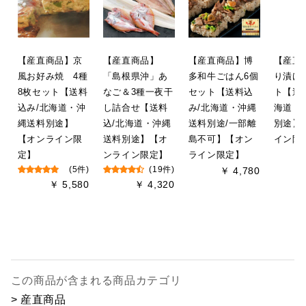
【産直商品】京
【産直商品】
【産直商品】博
【産直
風お好み焼 4種
「島根県沖」あ
多和牛ごはん6個
り漬け
8枚セット【送料
なご＆3種一夜干
セット【送料込
ト【送
込み/北海道・沖
し詰合せ【送料
み/北海道・沖縄
海道・
縄送料別途】
込/北海道・沖縄
送料別途/一部離
別途】
【オンライン限
送料別途】【オ
島不可】【オン
イン限
定】
ンライン限定】
ライン限定】
(5件)
(19件)
￥ 4,780
￥ 5,580
￥ 4,320
この商品が含まれる商品カテゴリ
> 産直商品