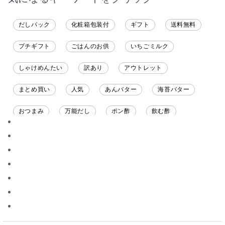
だしパック
化粧箱包装付
ギフト
送料無料
プチギフト
ごはんのお供
いちごミルク
しゃけめんたい
訳あり
アウトレット
まとめ買い
人気
あんバター
海苔バター
おつまみ
万能だし
ポン酢
飲む酢
ソース
限定
バナナチップス
スナック菓子
ジャム
調味料ギフト
国産
味噌
ワイン
パスタソース
醤油
バター
オールフルーツ
昆布だし
毎日だし
食塩無添加
なめ茸
トマトソース
ブルーベリー
チーズ
信州