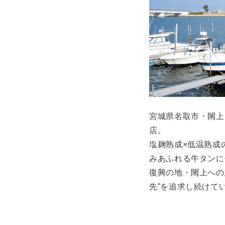
宮城県名取市・閖上
店。
塩麹熟成×低温熟成
みあふれる牛タンに
復興の地・閖上への
先”を追求し続けて