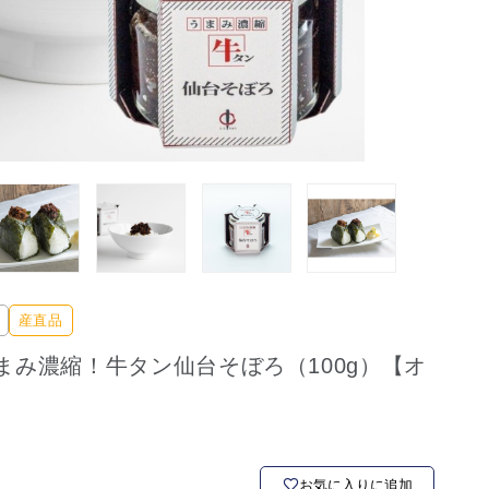
産直品
まみ濃縮！牛タン仙台そぼろ（100g）【オ
お気に入りに追加