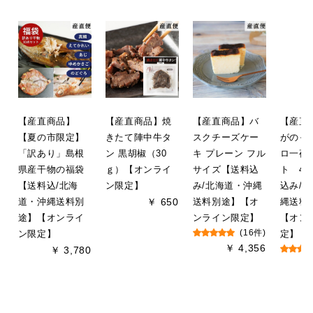
【産直商品】
【産直商品】焼
【産直商品】バ
【産直
【夏の市限定】
きたて陣中牛タ
スクチーズケー
がのっ
「訳あり」島根
ン 黒胡椒（30
キ プレーン フル
ロ一夜
県産干物の福袋
ｇ）【オンライ
サイズ【送料込
ト 4
【送料込/北海
ン限定】
み/北海道・沖縄
込み/
道・沖縄送料別
￥ 650
送料別途】【オ
縄送料
途】【オンライ
ンライン限定】
【オン
ン限定】
(16件)
定】
￥ 4,356
￥ 3,780