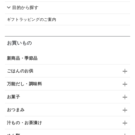
目的から探す
はちみつ茶
オレンジ
ナッツ
かつおだし
ギフトラッピングのご案内
梅
レモン
ペースト
クランベリー
ガーリック
柚子
ハーブティー
つゆ
お買いもの
ドリンク
七味
わかめ
チップス
のり
新商品・季節品
ブランデー
生姜
鍋つゆ
飴
すき焼き
ごはんのお供
ふりかけ
いいづな
はちみつ
茶漬け
万能だし・調味料
抹茶
レトルト
究極
ノンアルコール
お菓子
九条ねぎ
焼酎
福松
混ぜご飯
くるみ
おつまみ
汁もの・お茶漬け