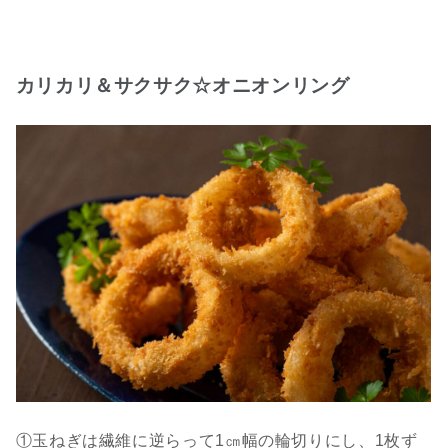
カリカリ＆サクサク☆オニオンリング
①玉ねぎは繊維に逆らって1㎝幅の輪切りにし、1枚ず