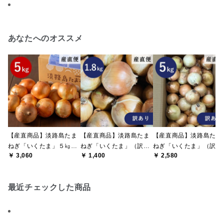
あなたへのオススメ
【産直商品】淡路島たま
【産直商品】淡路島たま
【産直商品】淡路島たま
ねぎ「いくたま」５㎏
ねぎ「いくたま」（訳あ
ねぎ「いくたま」（訳あ
￥ 3,060
￥ 1,400
￥ 2,580
【送料込み/北海道・沖縄
り）1.8㎏【送料込み/北
り）5㎏【送料込み/北海
送料別途】【オンライン
海道・沖縄送料別途】
道・沖縄送料別途】【オ
限定】
【オンライン限定】
ンライン限定】
最近チェックした商品