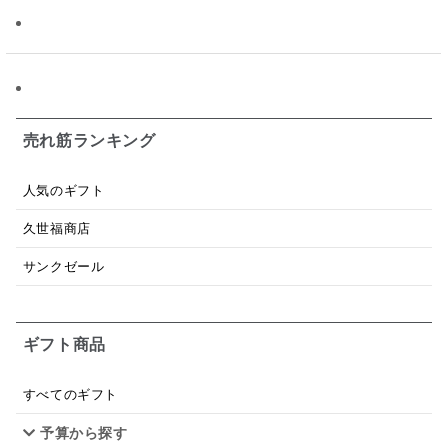
昆布だし
毎日だし
食塩無添加
なめ茸
トマトソース
ブルーベリー
チーズ
信州
日本ワイン
野菜だし
チーズいか
お米チップス
味噌汁
かりんとう
甘酒
売れ筋ランキング
あごだし
バナナミルク
りんご
骨せんべい
人気のギフト
ドレッシング
珍味
おかず
ナイアガラ
久世福商店
和塩
混ぜご飯の素
マヨネーズ
せんべい
サンクゼール
韓国
贅沢ごはん
おでん
吸い物
ギフト商品
シードル
ごま
いわし
ミックス
芋
スープ
クリームソース
季節限定
セット
すべてのギフト
予算から探す
佃煮
アップル
ジュース
パンにぬる