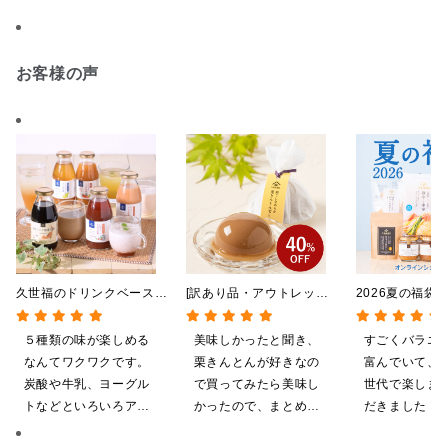
お客様の声
久世福のドリンクベース
[訳あり品・アウトレット]
2026夏の福袋
全5種飲み比べまとめ買
[賞味期限2026年09月09
料】【オンライ
い 5本入（ドリンクベー
日]絹ごしなめらか 栗き
【ポイントキャ
５種類の味が楽しめる
美味しかったと聞き、
すごくバラエ
ス／希釈タイプ）
んとんゼリー 81g【季節
施中】【のし・
なんてワクワクです。
栗きんとんが好きなの
富んでいて、
限定】
グ・化粧箱詰め
炭酸や牛乳、ヨーグル
で買ってみたら美味し
世代で楽しま
トなどといろいろアレ
かったので、まとめ買
だきました！
ンジしたいと思います
いしてしまいました
ざいます。