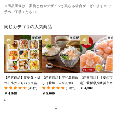
※商品画像は、実物と色やデザインが異なる場合がございますので
予めご了承ください。
同じカテゴリの人気商品
【産直商品】復刻版・折
【産直商品】宇和島鯛め
【産直商品】【夏の市限
づる小丼ぶりパック詰合
し（愛鯛・みかん鯛）食
定】愛媛県八幡浜市産 
(38件)
(10件)
￥ 3,980
せ【送料込み/北海道・九
べ比べセット【愛媛の郷
なし冷凍みかん 1kg ＋
￥ 4,968
￥ 5,000
州・沖縄送料別途】【オ
土料理】【送料込み/北海
おまけみかん寒天ゼリー
ンライン限定】
道・沖縄送料別途】【オ
付き【送料込み/北海道
ンライン限定】
沖縄送料別途】【オンラ
イン限定】