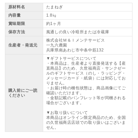
原材料名
たまねぎ
内容量
1.8㎏
賞味期限
約1ヶ月
保存方法
風通しの良い冷暗所または冷蔵庫
株式会社Ｍ＆Ｉメンテサービス
生産者・発送元
一九六農園
兵庫県南あわじ市中条中筋132
▼ギフトサービスについて
・本商品は、生産者より直接発送する【産
直商品】のため、久世福商店・サンクゼー
ルのギフトサービス（のし・ラッピング・
メッセージカード・紙袋）には対応してお
りません。
・お届け時の梱包状態は、商品画像にてご
購入前にご一読
確認いただけます。
ください
・金額記載のパンフレット等が同梱される
場合がございます。
▼お取り扱いについて
本商品はオンライン限定商品のため、全国
の久世福商店店頭での取り扱いはございま
せん。