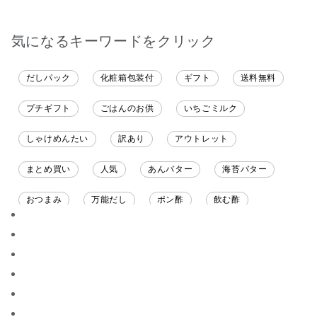
気になるキーワードをクリック
だしパック
化粧箱包装付
ギフト
送料無料
プチギフト
ごはんのお供
いちごミルク
しゃけめんたい
訳あり
アウトレット
まとめ買い
人気
あんバター
海苔バター
おつまみ
万能だし
ポン酢
飲む酢
ソース
限定
バナナチップス
スナック菓子
ジャム
調味料ギフト
国産
味噌
ワイン
パスタソース
醤油
バター
オールフルーツ