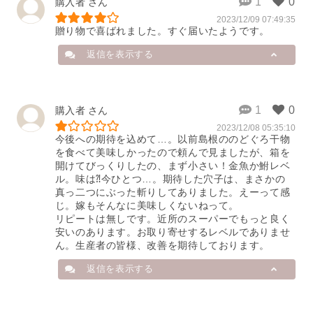
購入者
と、大変嬉しく拝見しました。それ
ぞれの調理法で異なる味わいをご堪
2023/12/09 07:49:35
この度は当店商品をご購入いただき
贈り物で喜ばれました。すぐ届いたようです。
能いただけたようで嬉しい限りで
誠にありがとうございます。

す。

のどぐろ一夜干にご満足いただけな
返信を表示する
かったようで残念な思いをさせてし
ノドグロもふっくらと甘味を感じて
まい大変申し訳ありませんでした。

いただけたとのこと、素材の良さを
いただいたご意見を真摯に受けとめ
引き出せたことを光栄に思っており
より多くの方にご満足いただけるよ
店舗から
ます。

購入者
う商品内容や製造工程も改善を続け
てまいります。

2023/12/08 05:35:10
この度は当店の商品を贈り物として
今後ともご満足いただけるよう努め
今後への期待を込めて…。以前島根ののどぐろ干物
この度は貴重なお時間を割いてコメ
お使いいただき誠にありがとうござ
てまいります。

を食べて美味しかったので頼んで見ましたが、箱を
ントくださりありがとうございまし
いました。

また、ご縁がございましたら宜しく
開けてびっくりしたの、まず小さい！金魚か鮒レベ
ご丁寧にご連絡いただきありがとう
お願い致します。
ル。味は⁈今ひとつ…。期待した穴子は、まさかの
ございます、無事に届いたようで何
2023/12/18 23:21:31
真っ二つにぶった斬りしてありました。えーって感
2025/04/29 00:05:50
よりです。

じ。嫁もそんなに美味しくないねって。

お送り先様にも喜んでいただけたよ
リピートは無しです。近所のスーパーでもっと良く
うで、ギフト商品をメインで取り扱
安いのあります。お取り寄せするレベルでありませ
っている当店としましては、送り主
ん。生産者の皆様、改善を期待しております。
様・贈答先様ご両名に喜んでいただ
けることは何よりの喜びです。

返信を表示する
またご縁がございましたらよろしく