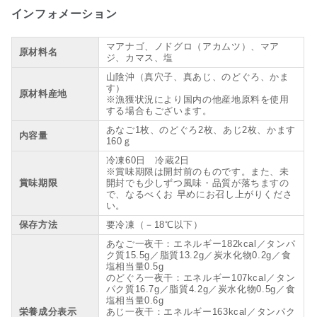
インフォメーション
マアナゴ、ノドグロ（アカムツ）、マア
原材料名
ジ、カマス、塩
山陰沖（真穴子、真あじ、のどぐろ、かま
す）
原材料産地
※漁獲状況により国内の他産地原料を使用
する場合もございます。
あなご1枚、のどぐろ2枚、あじ2枚、かます
内容量
160ｇ
冷凍60日 冷蔵2日
※賞味期限は開封前のものです。また、未
賞味期限
開封でも少しずつ風味・品質が落ちますの
で、なるべくお 早めにお召し上がりくださ
い。
保存方法
要冷凍（－18℃以下）
あなご一夜干：エネルギー182kcal／タンパ
ク質15.5g／脂質13.2g／炭水化物0.2g／食
塩相当量0.5g
のどぐろ一夜干：エネルギー107kcal／タン
パク質16.7g／脂質4.2g／炭水化物0.5g／食
塩相当量0.6g
栄養成分表示
あじ一夜干：エネルギー163kcal／タンパク