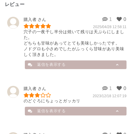
レビュー
購入者
2025/04/28 12:58:11
穴子の一夜干し半分は焼いて残りは天ぷらにしまし
た。

どちらも甘味があってとても美味しかったです。

ノドグロも小さめでしたがふっくら甘味があり美味
しく頂きました。
返信を表示する
店舗から
購入者
2023/12/18 12:07:19
ご感想をお寄せいただき、誠にあり
のどぐろにちょっとガッカリ
がとうございます。

無事に届いたようで何よりでござい
返信を表示する
ます。

穴子の一夜干しは、焼き物と天ぷら
の両方でお楽しみいただけたとのこ
店舗から