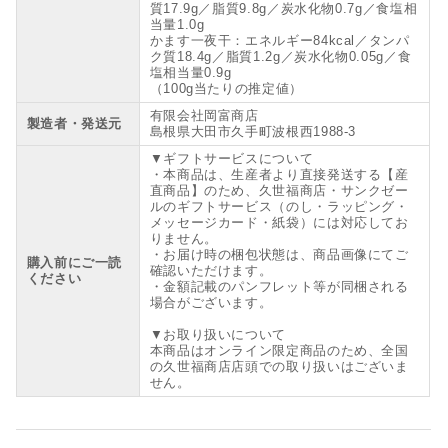
質17.9g／脂質9.8g／炭水化物0.7g／食塩相
当量1.0g
かます一夜干：エネルギー84kcal／タンパ
ク質18.4g／脂質1.2g／炭水化物0.05g／食
塩相当量0.9g
（100g当たりの推定値）
有限会社岡富商店
製造者・発送元
島根県大田市久手町波根西1988-3
▼ギフトサービスについて
・本商品は、生産者より直接発送する【産
直商品】のため、久世福商店・サンクゼー
ルのギフトサービス（のし・ラッピング・
メッセージカード・紙袋）には対応してお
りません。
・お届け時の梱包状態は、商品画像にてご
購入前にご一読
確認いただけます。
ください
・金額記載のパンフレット等が同梱される
場合がございます。
▼お取り扱いについて
本商品はオンライン限定商品のため、全国
の久世福商店店頭での取り扱いはございま
せん。