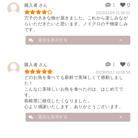
店舗から
2023/12/10 01:12:33
購入者
2023/11/29 21:26:22
この度は大変残念な思いをさせてし
穴子の大きな物が届きました。これから楽しみなが
まいましたこと誠に申し訳ございま
らいただきたいと思います。ノドグロの干物楽しみ
せんでした。

です。
のどぐろのサイズに関しましては、
返信を表示する
内容量を記載するだけでなく実際の
大きさを分かりやすく伝える努力を
怠っていたと反省しております。

写真や文章で大きさが実感できるよ
店舗から
購入者
うなページに改善できるよう取り組
んで参ります。

2023/03/12 14:08:50
この度は当店をご利用いただきあり
どのお魚を食べても新鮮で美味しくて感動しまし
がとうございます。

穴子は１本の状態ですとご家庭用の
た！

商品が無事に届いたようで何よりで
冷凍庫に入れることができませんの
こんなに美味しいお魚を食べたのは、はじめてで
ございます。

で半分にカットして２つ折りにでき
す。

る状態にして出荷させていただいて
島根県に移住したくなりました。

穴子の干物はとても大きなサイズで
おります。

心より感謝いたします。ありがとうございます。
すのでキッチンバサミで切り分けて
その旨もきちんと商品ページでお伝
から焼くと焼き加減も調整しやすい
返信を表示する
えができておらず反省しておりま
と思います。

す。申し訳ございませんでした。

素焼きでお召し上がりいただくのは
もちろんですが、天ぷらにするのも
貴重なお時間を使ってご意見をいた
おすすめです。
