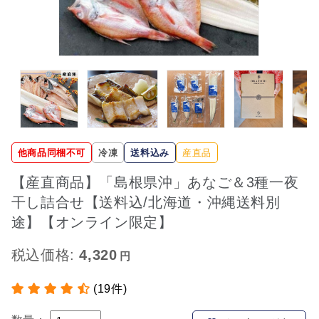
他商品同梱不可
冷凍
送料込み
産直品
【産直商品】「島根県沖」あなご＆3種一夜
干し詰合せ【送料込/北海道・沖縄送料別
途】【オンライン限定】
税込価格:
4,320
(19件)