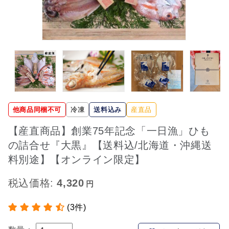
他商品同梱不可
冷凍
送料込み
産直品
【産直商品】創業75年記念「一日漁」ひも
の詰合せ『大黒』【送料込/北海道・沖縄送
料別途】【オンライン限定】
税込価格:
4,320
(3件)