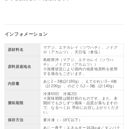
インフォメーション
マアジ、エテカレイ（ソウハチ）、ノドグ
原材料名
ロ（アカムツ）、天日塩（食塩）
島根県沖（マアジ、エテカレイ（ソウハ
チ）、ノドグロ（アカムツ））
原料原産地名
※漁獲状況により国内の他産地原料を使用
する場合もございます。
あじ2～3枚(計180g）、えてかれい3～4枚
内容量
（計200g）、のどぐろ2～3枚（計140g）
冷凍60日 冷蔵2日
※賞味期限は開封前のものです。また、未
賞味期限
開封でも少しずつ風味・品質が落ちますの
で、なるべくお 早めにお召し上がりくださ
い。
保存方法
要冷凍（－18℃以下）
あじ一夜干：エネルギー163kcal／タンパク