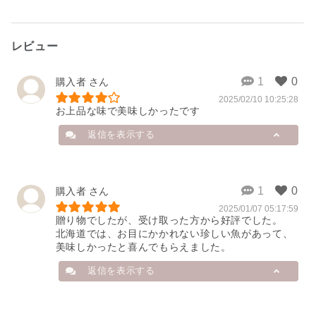
レビュー
購入者
2025/02/10 10:25:28
お上品な味で美味しかったです
返信を表示する
店舗から
購入者
2025/01/07 05:17:59
おかとみでございます。

贈り物でしたが、受け取った方から好評でした。

北海道では、お目にかかれない珍しい魚があって、
レビューいただきありがとうござい
ます、無事に届いたようで何よりで
す。

返信を表示する
当店では低塩熟成製法という低塩度
の塩水に一晩以上じっくりと魚を漬
け込む独自の製法で一夜干に仕上げ