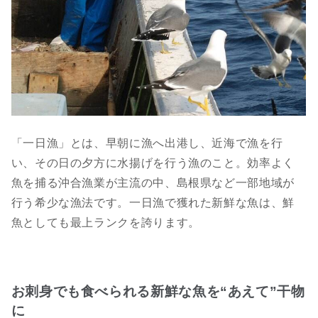
「一日漁」とは、早朝に漁へ出港し、近海で漁を行
い、その日の夕方に水揚げを行う漁のこと。効率よく
魚を捕る沖合漁業が主流の中、島根県など一部地域が
行う希少な漁法です。一日漁で獲れた新鮮な魚は、鮮
魚としても最上ランクを誇ります。
お刺身でも食べられる新鮮な魚を“あえて”干物
に