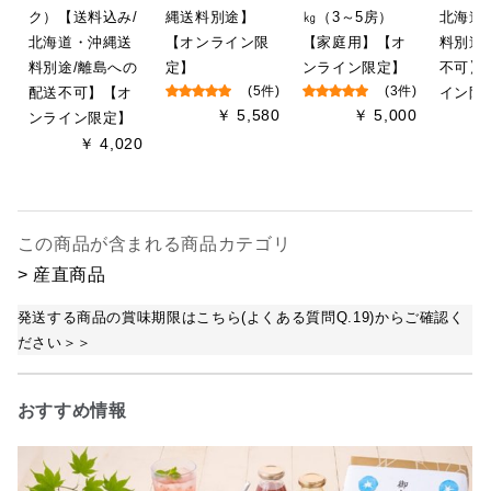
ク）【送料込み/
縄送料別途】
㎏（3～5房）
北海道
北海道・沖縄送
【オンライン限
【家庭用】【オ
料別途
料別途/離島への
定】
ンライン限定】
不可】
配送不可】【オ
(5件)
(3件)
イン限
￥ 5,580
￥ 5,000
ンライン限定】
￥ 4,020
この商品が含まれる商品カテゴリ
> 産直商品
発送する商品の賞味期限はこちら(よくある質問Q.19)からご確認く
ださい＞＞
おすすめ情報