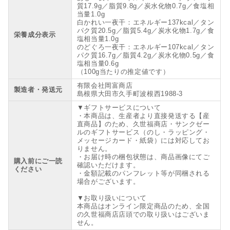
質17.9g／脂質9.8g／炭水化物0.7g／食塩相
当量1.0g
白かれい一夜干：エネルギー137kcal／タン
パク質20.5g／脂質5.4g／炭水化物1.7g／食
栄養成分表示
塩相当量1.0g
のどぐろ一夜干：エネルギー107kcal／タン
パク質16.7g／脂質4.2g／炭水化物0.5g／食
塩相当量0.6g
（100g当たりの推定値です）
有限会社岡富商店
製造者・発送元
島根県大田市久手町波根西1988-3
▼ギフトサービスについて
・本商品は、生産者より直接発送する【産
直商品】のため、久世福商店・サンクゼー
ルのギフトサービス（のし・ラッピング・
メッセージカード・紙袋）には対応してお
りません。
・お届け時の梱包状態は、商品画像にてご
購入前にご一読
確認いただけます。
ください
・金額記載のパンフレット等が同梱される
場合がございます。
▼お取り扱いについて
本商品はオンライン限定商品のため、全国
の久世福商店店頭での取り扱いはございま
せん。