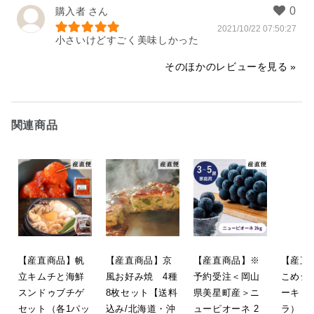
ております。

店舗から
購入者
お気に入りいただけたようで嬉しい
限りでございます。

2021/10/22 07:50:27
この度は当店をご利用いただき誠に
小さいけどすごく美味しかった
ありがとうございます。

またご縁がございましたらよろしく
また、素敵なコメントもいただきあ
お願いいたします。

そのほかのレビューを見る
りがとうございます。

この度は当店をご利用いただき誠に
お送り先様にも喜んでいただけたよ
うで嬉しい限りでございます。

2025/02/12 00:18:43
地域によって獲れる魚が異なった
関連商品
り、同じ魚でも獲れる地域によって
魚体のサイズや脂のノリ、味わいも
変化があって魚って本当におもしろ
いです。

また、ご縁がございましたらよろし
2025/01/08 02:51:19
【産直商品】帆
【産直商品】京
【産直商品】※
【産直
立キムチと海鮮
風お好み焼 4種
予約受注＜岡山
こめシ
スンドゥブチゲ
8枚セット【送料
県美星町産＞ニ
ーキ（
セット（各1パッ
込み/北海道・沖
ューピオーネ 2
ラ）【