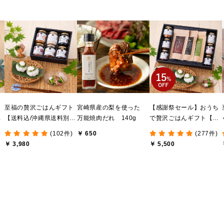
ま
至福の贅沢ごはんギフト
宮崎県産の梨を使った
【感謝祭セール】おうち
け
【送料込/沖縄県送料別
万能焼肉だれ 140g
で贅沢ごはんギフト【送
送
途】【化粧箱包装付/オン
料無料/沖縄県送料別途】
(102件)
￥ 650
(277件)
ライン限定】
【化粧箱包装付/オンライ
￥ 3,980
￥ 5,500
ン限定】