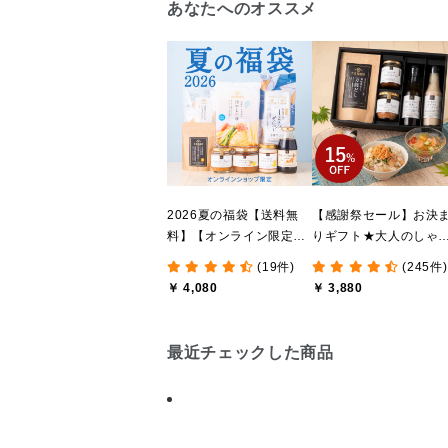
あなたへのオススメ
2026夏の福袋【送料無
【感謝祭セール】お決
料】【オンライン限定】
りギフト★大人のしゃ
【ポイントキャンペーン
しゃけめんたい入り【
(19件)
(245件)
実施中】【のし・ラッピ
料込/沖縄県送料別途】
￥ 4,080
￥ 3,880
ング・化粧箱詰め不可】
【化粧箱包装付】
最近チェックした商品