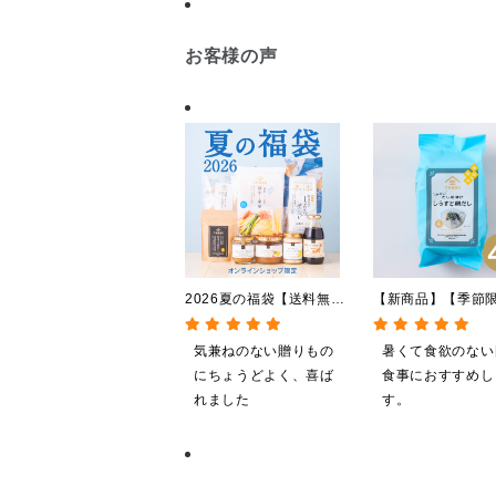
お客様の声
2026夏の福袋【送料無
【新商品】【季節
料】【オンライン限定】
やしだし茶漬け 
【ポイントキャンペーン実
鯛だし 4食
気兼ねのない贈りもの
暑くて食欲のない
施中】【のし・ラッピン
にちょうどよく、喜ば
食事におすすめし
グ・化粧箱詰め不可】
れました
す。