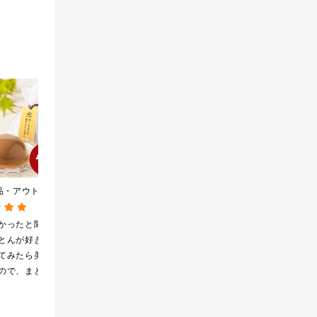
品・アウトレット]
やみつき柿の種 チーズと
2026夏の福袋【送料無
2026年09月09
黒胡椒 85g
料】【オンライン限定】
しなめらか 栗き
【ポイントキャンペーン実
かったと聞き、
この前お友達に差し入
沢山の味が楽しく味わ
リー 81g【季節
施中】【のし・ラッピン
とんが好きなの
れをしました。美味し
っています♪ 粉末万能だ
グ・化粧箱詰め不可】
てみたら美味し
くて、ハマってしまい
しは、名古屋の高島屋
ので、まとめ買
ました。みんなパクパ
で買い物しています♪ と
しまいました
ク食べていました。
ても美味しくいただい
てます。 これからも、