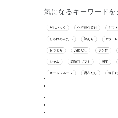
気になるキーワードを
だしパック
化粧箱包装付
ギフ
しゃけめんたい
訳あり
アウト
おつまみ
万能だし
ポン酢
ジャム
調味料ギフト
国産
オールフルーツ
昆布だし
毎日
チーズ
信州
日本ワイン
甘酒
あごだし
バナナミルク
ナイアガラ
和塩
混ぜご飯の素