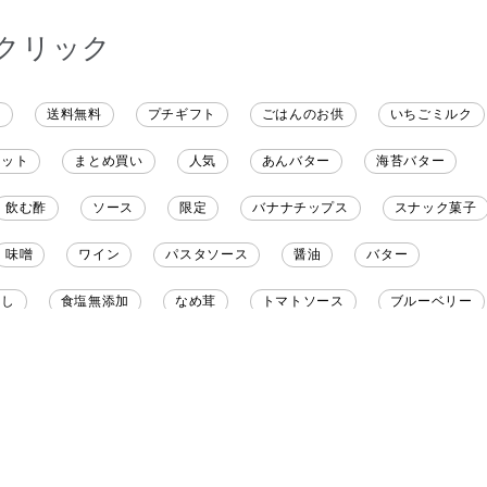
も購入しました。いた
だくのが楽しみです
クリック
ト
送料無料
プチギフト
ごはんのお供
いちごミルク
レット
まとめ買い
人気
あんバター
海苔バター
飲む酢
ソース
限定
バナナチップス
スナック菓子
味噌
ワイン
パスタソース
醤油
バター
だし
食塩無添加
なめ茸
トマトソース
ブルーベリー
野菜だし
チーズいか
お米チップス
味噌汁
かりんと
りんご
骨せんべい
ドレッシング
珍味
おかず
マヨネーズ
せんべい
韓国
贅沢ごはん
おでん