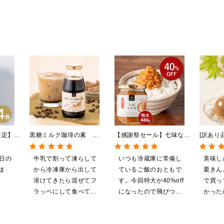
限定】冷
黒糖ミルク珈琲の素
【感謝祭セール】七味なめ
[訳あり
しらすと
275ml （ドリンクベース／
茸 480g（特大）（八幡
[賞味期限
希釈タイプ）
屋礒五郎の七味唐辛子入
日]絹ご
日の
牛乳で割って凍らして
いつも冷蔵庫に常備し
美味し
り）
んとんゼ
ま
から冷凍庫から出して
ているご飯のおともで
栗きん
限定】
溶けてきたら混ぜてフ
す。今回特大が40%off
で買っ
ラッペにして食べてい
になったので飛びつき
かった
ます
ました。送料を無料に
いして
したくて初めての商品