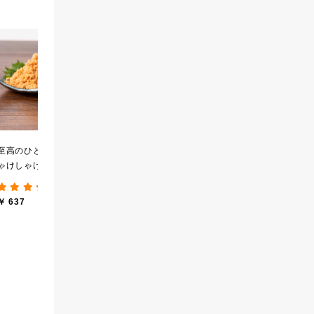
黒糖ミルク珈琲の素
厳選ご飯のお供３本ギフ
【
275ml （ドリンクベース
ト【化粧箱包装】【送料
実
／希釈タイプ）
込/沖縄県送料別途】【オ
せ
(12件)
(8件)
ンライン限定】
ロ
￥ 594
￥ 2,840
￥ 
し
至高のひと時 大人のし
ゃけしゃけめんたい
80g【鮭ほぐし・フレー
(193件)
ク】
￥ 637