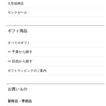
梅
レモン
ペースト
クランベリー
久世福商店
ガーリック
柚子
ハーブティー
つゆ
サンクゼール
ドリンク
七味
わかめ
チップス
のり
ギフト商品
ブランデー
生姜
鍋つゆ
飴
すき焼き
ふりかけ
いいづな
はちみつ
茶漬け
すべてのギフト
抹茶
レトルト
究極
ノンアルコール
予算から探す
目的から探す
九条ねぎ
焼酎
福松
混ぜご飯
くるみ
ギフトラッピングのご案内
お買いもの
新商品・季節品