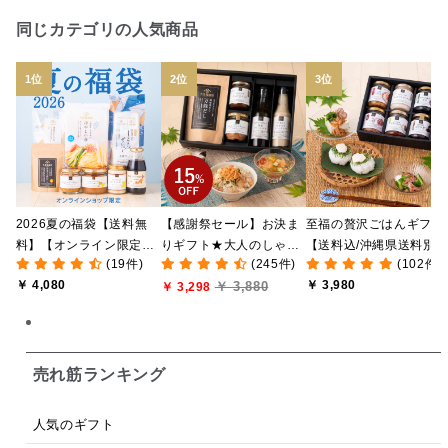
日本ワイン
野菜だし
チーズいか
同じカテゴリの人気商品
お米チップス
味噌汁
かりんとう
甘酒
あごだし
バナナミルク
りんご
骨せんべい
ドレッシング
珍味
おかず
ナイアガラ
和塩
混ぜご飯の素
マヨネーズ
せんべい
2026夏の福袋【送料無
【感謝祭セール】お決ま
至福の贅沢ごはんギフト
韓国
贅沢ごはん
おでん
吸い物
料】【オンライン限定】
りギフト★大人のしゃけ
【送料込/沖縄県送料別
(19件)
(245件)
(102件)
【ポイントキャンペーン
しゃけめんたい入り【送
途】【化粧箱包装付/オ
シードル
ごま
いわし
ミックス
芋
￥ 4,080
￥ 3,980
￥ 3,880
実施中】【のし・ラッピ
料込/沖縄県送料別途】
￥ 3,298
ライン限定】
ング・化粧箱詰め不可】
【化粧箱包装付】
スープ
クリームソース
季節限定
セット
佃煮
アップル
ジュース
パンにぬる
売れ筋ランキング
はちみつ茶
オレンジ
ナッツ
かつおだし
人気のギフト