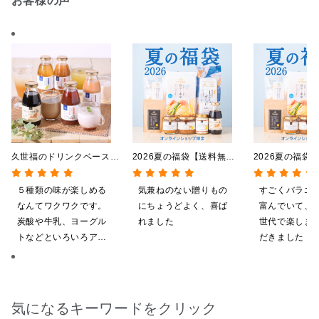
お客様の声
久世福のドリンクベース
2026夏の福袋【送料無
2026夏の福袋
全5種飲み比べまとめ買
料】【オンライン限定】
料】【オンライ
い 5本入（ドリンクベー
【ポイントキャンペーン実
【ポイントキャ
５種類の味が楽しめる
気兼ねのない贈りもの
すごくバラエ
ス／希釈タイプ）
施中】【のし・ラッピン
施中】【のし・
なんてワクワクです。
にちょうどよく、喜ば
富んでいて、
グ・化粧箱詰め不可】
グ・化粧箱詰め
炭酸や牛乳、ヨーグル
れました
世代で楽しま
トなどといろいろアレ
だきました！
ンジしたいと思います
ざいます。
気になるキーワードをクリック