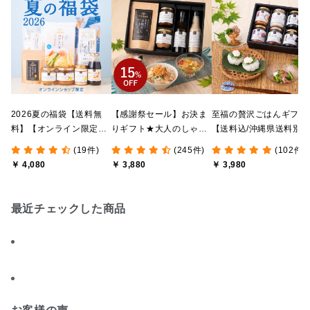
2026夏の福袋【送料無
【感謝祭セール】お決ま
至福の贅沢ごはんギフト
料】【オンライン限定】
りギフト★大人のしゃけ
【送料込/沖縄県送料別
【ポイントキャンペーン
しゃけめんたい入り【送
途】【化粧箱包装付/オ
(19件)
(245件)
(102件)
実施中】【のし・ラッピ
料込/沖縄県送料別途】
ライン限定】
￥ 4,080
￥ 3,880
￥ 3,980
ング・化粧箱詰め不可】
【化粧箱包装付】
最近チェックした商品