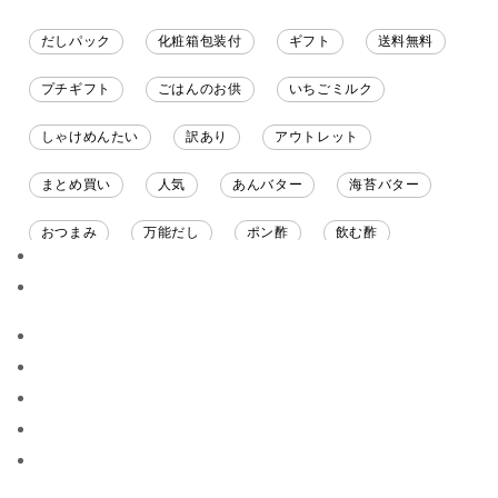
だしパック
化粧箱包装付
ギフト
送料無料
プチギフト
ごはんのお供
いちごミルク
しゃけめんたい
訳あり
アウトレット
まとめ買い
人気
あんバター
海苔バター
おつまみ
万能だし
ポン酢
飲む酢
ソース
限定
バナナチップス
スナック菓子
ジャム
調味料ギフト
国産
味噌
ワイン
パスタソース
醤油
バター
オールフルーツ
昆布だし
毎日だし
食塩無添加
なめ茸
トマトソース
ブルーベリー
チーズ
信州